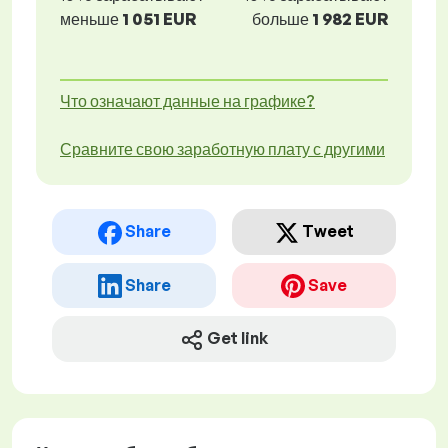
меньше
1 051 EUR
больше
1 982 EUR
Что означают данные на графике?
Сравните свою заработную плату с другими
Share
Tweet
Share
Save
Get link