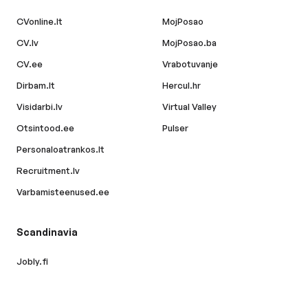
CVonline.lt
MojPosao
CV.lv
MojPosao.ba
CV.ee
Vrabotuvanje
Dirbam.lt
Hercul.hr
Visidarbi.lv
Virtual Valley
Otsintood.ee
Pulser
Personaloatrankos.lt
Recruitment.lv
Varbamisteenused.ee
Scandinavia
Jobly.fi