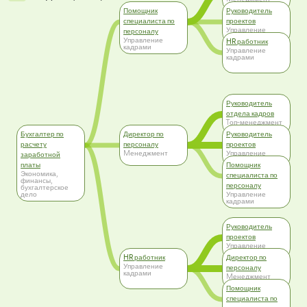
Помощник
Руководитель
специалиста по
проектов
Управление
персоналу
кадрами
Управление
HR работник
кадрами
Управление
кадрами
Руководитель
отдела кадров
Tоп-менеджмент
Бухгалтер по
Директор по
Руководитель
расчету
персоналу
проектов
Mенеджмент
Управление
заработной
кадрами
платы
Помощник
Экономика,
специалиста по
финансы,
персоналу
бухгалтерское
дело
Управление
кадрами
Руководитель
проектов
Управление
кадрами
HR работник
Директор по
Управление
персоналу
кадрами
Mенеджмент
Помощник
специалиста по