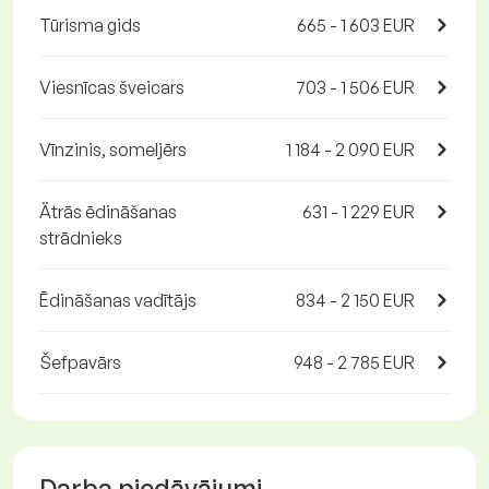
Tūrisma gids
665 - 1 603 EUR
Viesnīcas šveicars
703 - 1 506 EUR
Vīnzinis, someljērs
1 184 - 2 090 EUR
Ätrās ēdināšanas
631 - 1 229 EUR
strādnieks
Ēdināšanas vadītājs
834 - 2 150 EUR
Šefpavārs
948 - 2 785 EUR
Darba piedāvājumi