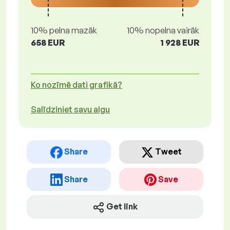
10% pelna mazāk
10% nopelna vairāk
658 EUR
1 928 EUR
Ko nozīmē dati grafikā?
Salīdziniet savu algu
Share
Tweet
Share
Save
Get link