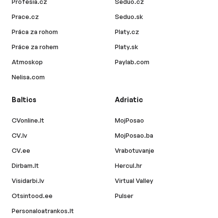
Profesia.cz
Seduo.cz
Prace.cz
Seduo.sk
Práca za rohom
Platy.cz
Práce za rohem
Platy.sk
Atmoskop
Paylab.com
Nelisa.com
Baltics
Adriatic
CVonline.lt
MojPosao
CV.lv
MojPosao.ba
CV.ee
Vrabotuvanje
Dirbam.lt
Hercul.hr
Visidarbi.lv
Virtual Valley
Otsintood.ee
Pulser
Personaloatrankos.lt