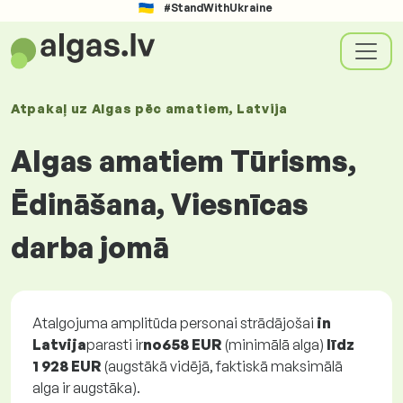
#StandWithUkraine
Atpakaļ uz
Algas
pēc amatiem
, Latvija
Algas amatiem Tūrisms,
Ēdināšana, Viesnīcas
darba jomā
Atalgojuma amplitūda personai strādājošai
in
Latvija
parasti ir
no
658 EUR
(minimālā alga)
līdz
1 928 EUR
(augstākā vidējā, faktiskā maksimālā
alga ir augstāka).