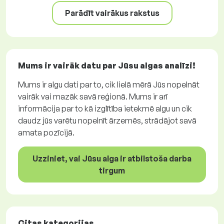
Parādīt vairākus rakstus
Mums ir vairāk datu par Jūsu algas analīzi!
Mums ir algu dati par to, cik lielā mērā Jūs nopelnāt
vairāk vai mazāk savā reģionā. Mums ir arī
informācija par to kā izglītība ietekmē algu un cik
daudz jūs varētu nopelnīt ārzemēs, strādājot savā
amata pozīcijā.
Uzziniet, vai Jūsu alga ir atbilstoša darba
tirgum
Citas kategorijas