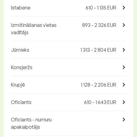
Istabene
610 - 1 135 EUR
Izmitināšanas vietas
893 - 2 326 EUR
vadītājs
Jūrnieks
1 313 - 2 804 EUR
Konsjeržs
Krupjē
1 128 - 2 206 EUR
Oficiants
610 - 1 643 EUR
Oficiants - numuru
apakalpotājs