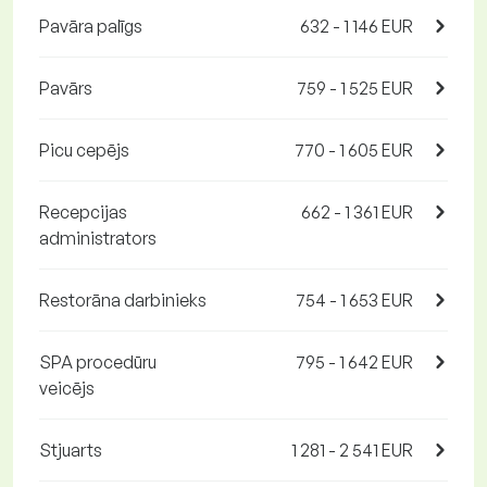
Pavāra palīgs
632 - 1 146 EUR
Pavārs
759 - 1 525 EUR
Picu cepējs
770 - 1 605 EUR
Recepcijas
662 - 1 361 EUR
administrators
Restorāna darbinieks
754 - 1 653 EUR
SPA procedūru
795 - 1 642 EUR
veicējs
Stjuarts
1 281 - 2 541 EUR