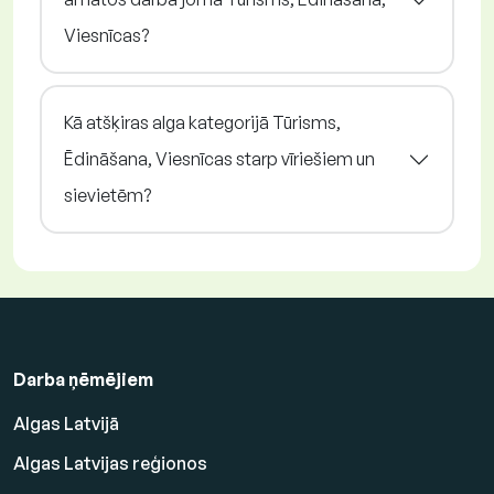
Viesnīcas?
Kā atšķiras alga kategorijā Tūrisms,
Ēdināšana, Viesnīcas starp vīriešiem un
sievietēm?
Darba ņēmējiem
Algas Latvijā
Algas Latvijas reģionos