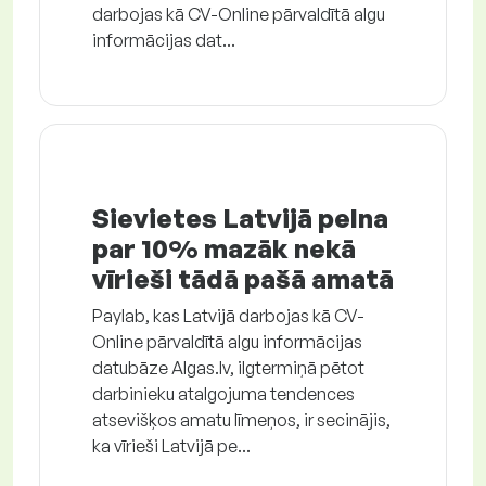
darbojas kā CV-Online pārvaldītā algu
informācijas dat...
Sievietes Latvijā pelna
par 10% mazāk nekā
vīrieši tādā pašā amatā
Paylab, kas Latvijā darbojas kā CV-
Online pārvaldītā algu informācijas
datubāze Algas.lv, ilgtermiņā pētot
darbinieku atalgojuma tendences
atsevišķos amatu līmeņos, ir secinājis,
ka vīrieši Latvijā pe...