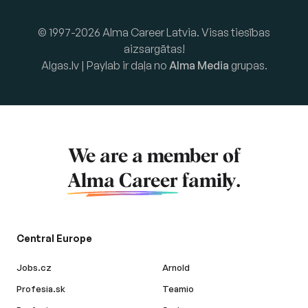
© 1997-2026 Alma Career Latvia. Visas tiesības
aizsargātas!
Algas.lv | Paylab ir daļa no
Alma Media
grupas.
We are a member of
Alma Career
family.
Central Europe
Jobs.cz
Arnold
Profesia.sk
Teamio