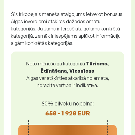
Šis ir kopējais mēneša atalgojums ietverot bonusus.
Algas ievērojami atšķiras dažādās amatu
kategorijās. Ja Jums interesē atalgojums konkrētā
kategorijā, zemāk ir iespējams aplūkot informāciju
algām konkrētās kategorijās.
Neto mēnešalga kategorijā
Tūrisms,
Ēdināšana, Viesnīcas
Algas var atšķirties atkarībā no amata,
norādītā vērtība ir indikatīva.
80% cilvēku nopelna:
658 - 1 928 EUR