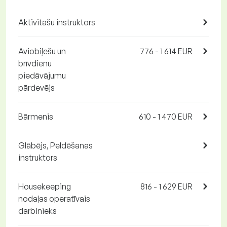
Aktivitāšu instruktors
Aviobiļešu un
776 - 1 614 EUR
brīvdienu
piedāvājumu
pārdevējs
Bārmenis
610 - 1 470 EUR
Glābējs, Peldēšanas
instruktors
Housekeeping
816 - 1 629 EUR
nodaļas operatīvais
darbinieks