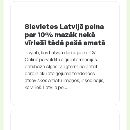
Sievietes Latvijā pelna
par 10% mazāk nekā
vīrieši tādā pašā amatā
Paylab, kas Latvijā darbojas kā CV-
Online pārvaldītā algu informācijas
datubāze Algas.lv, ilgtermiņā pētot
darbinieku atalgojuma tendences
atsevišķos amatu līmeņos, ir secinājis,
ka vīrieši Latvijā pe...