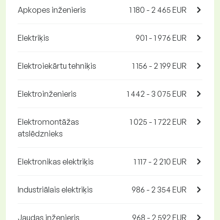
Apkopes inženieris
1 180 - 2 465 EUR
Elektriķis
901 - 1 976 EUR
Elektroiekārtu tehniķis
1 156 - 2 199 EUR
Elektroinženieris
1 442 - 3 075 EUR
Elektromontāžas
1 025 - 1 722 EUR
atslēdznieks
Elektronikas elektriķis
1 117 - 2 210 EUR
Industriālais elektriķis
986 - 2 354 EUR
Jaudas inženieris
968 - 2 592 EUR