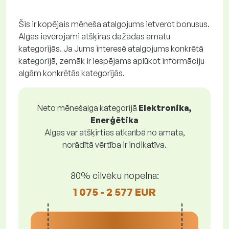
Šis ir kopējais mēneša atalgojums ietverot bonusus.
Algas ievērojami atšķiras dažādās amatu
kategorijās. Ja Jums interesē atalgojums konkrētā
kategorijā, zemāk ir iespējams aplūkot informāciju
algām konkrētās kategorijās.
Neto mēnešalga kategorijā
Elektronika,
Enerģētika
Algas var atšķirties atkarībā no amata,
norādītā vērtība ir indikatīva.
80% cilvēku nopelna:
1 075 - 2 577 EUR