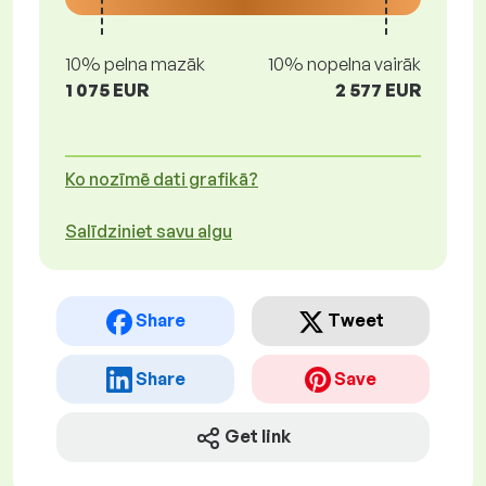
10% pelna mazāk
10% nopelna vairāk
1 075 EUR
2 577 EUR
Ko nozīmē dati grafikā?
Salīdziniet savu algu
Share
Tweet
Share
Save
Get link