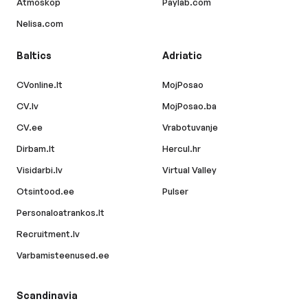
Atmoskop
Paylab.com
Nelisa.com
Baltics
Adriatic
CVonline.lt
MojPosao
CV.lv
MojPosao.ba
CV.ee
Vrabotuvanje
Dirbam.lt
Hercul.hr
Visidarbi.lv
Virtual Valley
Otsintood.ee
Pulser
Personaloatrankos.lt
Recruitment.lv
Varbamisteenused.ee
Scandinavia