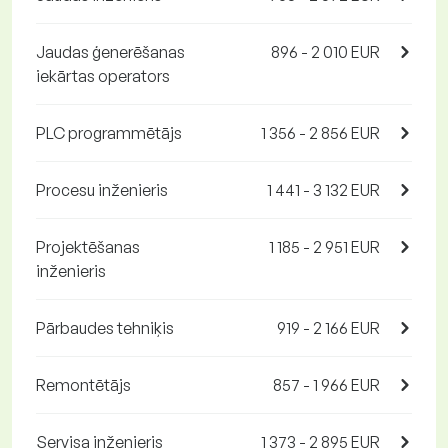
Jaudas ģenerēšanas
896 - 2 010 EUR
iekārtas operators
PLC programmētājs
1 356 - 2 856 EUR
Procesu inženieris
1 441 - 3 132 EUR
Projektēšanas
1 185 - 2 951 EUR
inženieris
Pārbaudes tehniķis
919 - 2 166 EUR
Remontētājs
857 - 1 966 EUR
Servisa inženieris
1 373 - 2 895 EUR