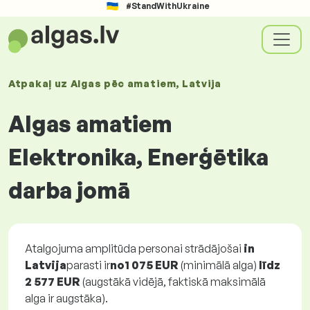
#StandWithUkraine
Atpakaļ uz
Algas
pēc amatiem
, Latvija
Algas amatiem
Elektronika, Enerģētika
darba jomā
Atalgojuma amplitūda personai strādājošai
in
Latvija
parasti ir
no
1 075 EUR
(minimālā alga)
līdz
2 577 EUR
(augstākā vidējā, faktiskā maksimālā
alga ir augstāka).