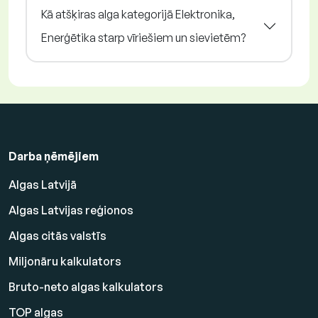
Kā atšķiras alga kategorijā Elektronika,
Enerģētika starp vīriešiem un sievietēm?
Darba ņēmējiem
Algas Latvijā
Algas Latvijas reģionos
Algas citās valstīs
Miljonāru kalkulators
Bruto-neto algas kalkulators
TOP algas