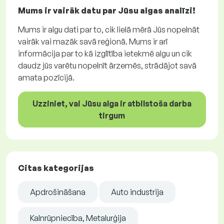
Mums ir vairāk datu par Jūsu algas analīzi!
Mums ir algu dati par to, cik lielā mērā Jūs nopelnāt
vairāk vai mazāk savā reģionā. Mums ir arī
informācija par to kā izglītība ietekmē algu un cik
daudz jūs varētu nopelnīt ārzemēs, strādājot savā
amata pozīcijā.
Uzziniet, vai Jūsu alga ir atbilstoša darba
tirgum
Citas kategorijas
Apdrošināšana
Auto industrija
Kalnrūpniecība, Metalurģija