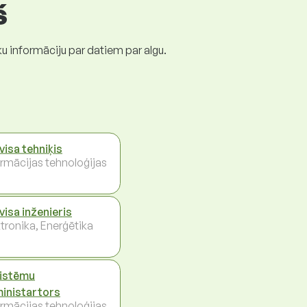
š
ku informāciju par datiem par algu.
visa tehniķis
ormācijas tehnoloģijas
visa inženieris
ktronika, Enerģētika
sistēmu
inistartors
ormācijas tehnoloģijas