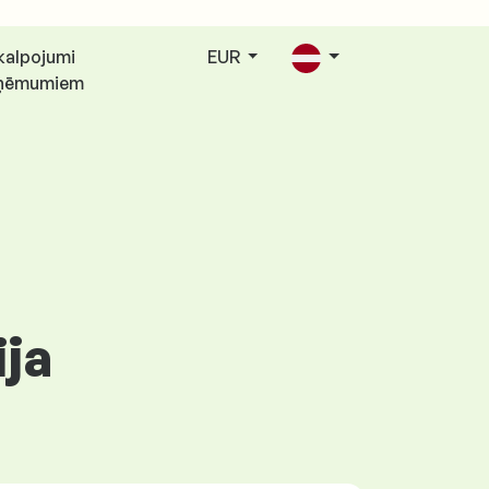
kalpojumi
EUR
ņēmumiem
ija