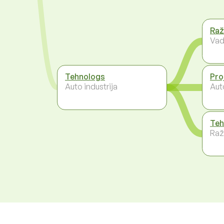
Raž
Vad
Tehnologs
Pro
Auto industrija
Auto
Teh
Raž