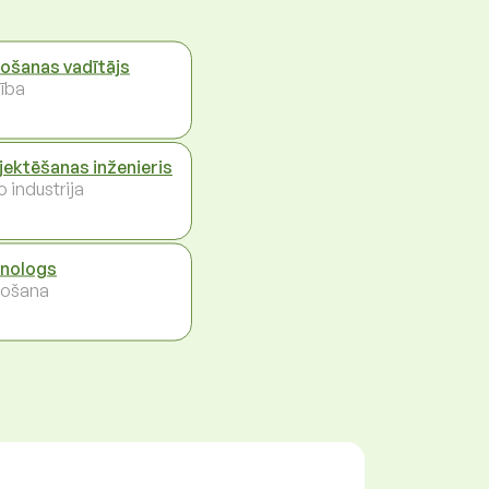
ošanas vadītājs
ība
jektēšanas inženieris
 industrija
nologs
ošana