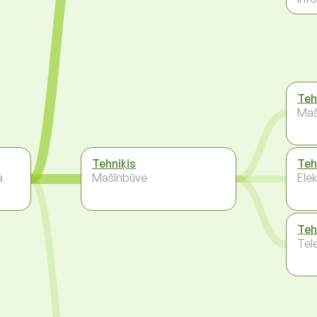
Teh
Maš
Tehniķis
Teh
a
Mašīnbūve
Ele
Teh
Tel