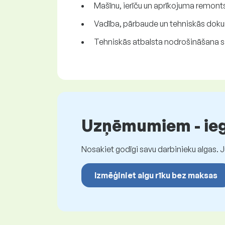
Mašīnu, ierīču un aprīkojuma remon
Vadība, pārbaude un tehniskās dok
Tehniskās atbalsta nodrošināšana s
Uzņēmumiem - iegū
Nosakiet godīgi savu darbinieku algas. 
Izmēģiniet algu rīku bez maksas