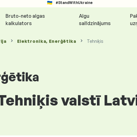
#StandWithUkraine
Bruto-neto algas
Algu
Pa
kalkulators
salīdzinājums
uz
ija
Elektronika, Enerģētika
Tehniķis
rģētika
Tehniķis valstī Latv