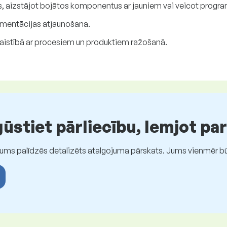
ts, aizstājot bojātos komponentus ar jauniem vai veicot prog
umentācijas atjaunošana.
aistībā ar procesiem un produktiem ražošanā.
stiet pārliecību, lemjot pa
Jums palīdzēs detalizēts atalgojuma pārskats. Jums vienmēr būs