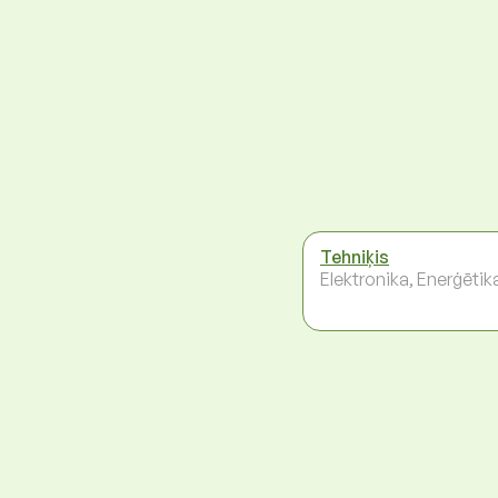
Tehniķis
Elektronika, Enerģētik