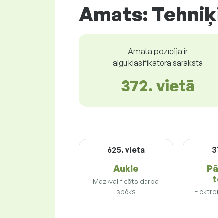
Amats: Tehniķ
Amata pozīcija ir
algu klasifikatora saraksta
372. vietā
625. vieta
3
Aukle
Pā
t
Mazkvalificēts darba
spēks
Elektro