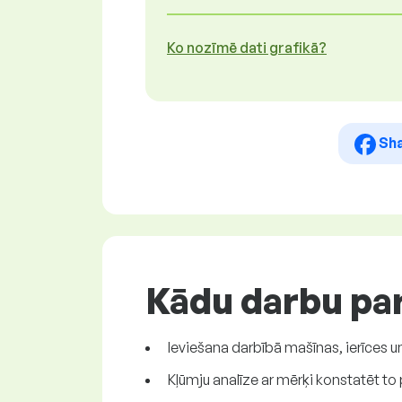
Ko nozīmē dati grafikā?
Sh
Kādu darbu par
Ieviešana darbībā mašīnas, ierīces u
Kļūmju analīze ar mērķi konstatēt to