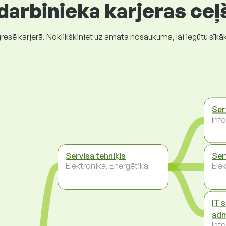
 darbinieka karjeras ceļ
gresē karjerā. Noklikšķiniet uz amata nosaukuma, lai iegūtu sīkā
Ser
Inf
Servisa tehniķis
Ser
Elektronika, Enerģētika
Ele
IT 
adm
Inf