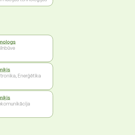
nologs
īnbūve
niķis
ktronika, Enerģētika
niķis
ekomunikācija