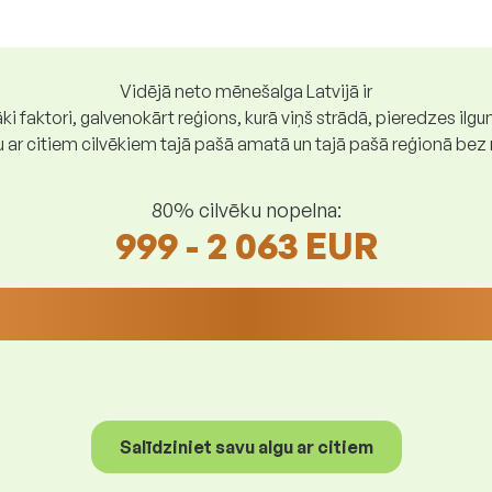
Vidējā neto mēnešalga Latvijā ir
ki faktori, galvenokārt reģions, kurā viņš strādā, pieredzes ilg
gu ar citiem cilvēkiem tajā pašā amatā un tajā pašā reģionā be
80% cilvēku nopelna:
999 - 2 063 EUR
Salīdziniet savu algu ar citiem