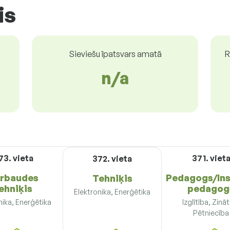
is
Sieviešu īpatsvars amatā
R
n/a
73. vieta
371. viet
372. vieta
rbaudes
Pedagogs/Ins
Tehniķis
ehniķis
pedagog
Elektronika, Enerģētika
nika, Enerģētika
Izglītība, Zinā
Pētniecība