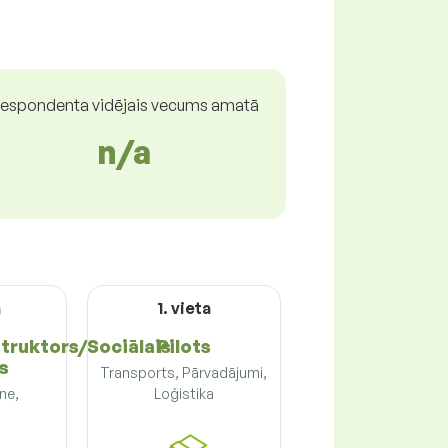
espondenta vidējais vecums amatā
n/a
a
1. vieta
truktors/Sociālais
Pilots
s
Transports, Pārvadājumi,
tne,
Loģistika