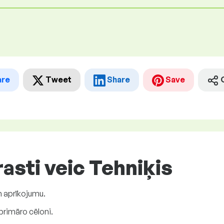
are
Tweet
Share
Save
asti veic Tehniķis
n aprīkojumu.
 primāro cēloni.