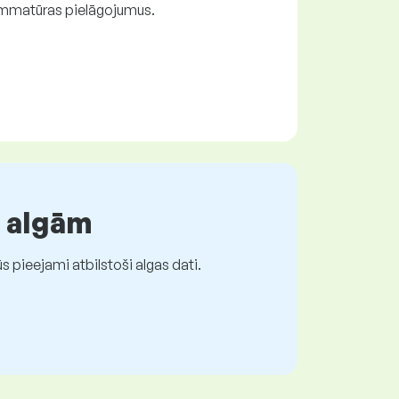
rammatūras pielāgojumus.
r algām
 pieejami atbilstoši algas dati.