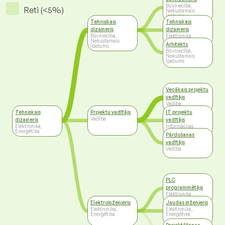
Būvniecība,
Reti (<5%)
Nekustamais
īpašums
Tehniskais
Tehniskais
dizaineris
dizaineris
Būvniecība,
Elektronika,
Nekustamais
Enerģētika
Arhitekts
īpašums
Būvniecība,
Nekustamais
īpašums
Vecākais projektu
vadītājs
Vadība
Tehniskais
Projektu vadītājs
IT projektu
Vadība
dizaineris
vadītājs
Elektronika,
Informācijas
Enerģētika
tehnoloģijas
Pārdošanas
vadītājs
Vadība
PLC
programmētājs
Elektronika,
Enerģētika
Elektroinženieris
Jaudas inženieris
Elektronika,
Elektronika,
Enerģētika
Enerģētika