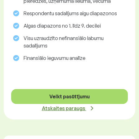
pieredzes, uzņēmuma lieluma, vecuma
Respondentu sadalījums algu diapazonos
Algas diapazons no 1. līdz 9. decilei
Visu uzraudzīto nefinansiālo labumu
sadalījums
Finansiālo ieguvumu analīze
Veikt pasūtījumu
Atskaites paraugs