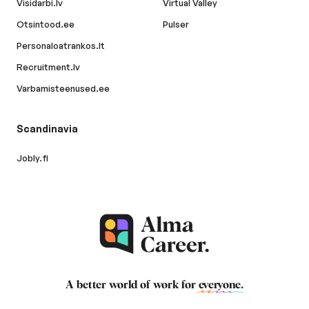
Visidarbi.lv
Virtual Valley
Otsintood.ee
Pulser
Personaloatrankos.lt
Recruitment.lv
Varbamisteenused.ee
Scandinavia
Jobly.fi
A better world of work for
everyone
.