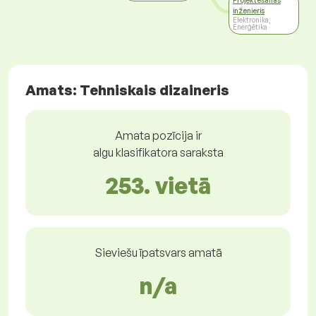
Projektēšanas
inženieris
Elektronika,
Enerģētika
Amats: Tehniskais dizaineris
Amata pozīcija ir
algu klasifikatora saraksta
253. vietā
Sieviešu īpatsvars amatā
n/a