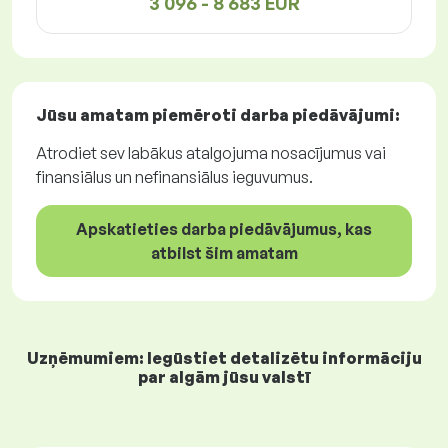
3 096 - 8 683 EUR
Jūsu amatam piemēroti
darba piedāvājumi
:
Atrodiet sev labākus atalgojuma nosacījumus vai
finansiālus un nefinansiālus ieguvumus.
Apskatieties darba piedāvājumus, kas
atbilst šim amatam
Uzņēmumiem: Iegūstiet detalizētu informāciju
par algām jūsu valstī