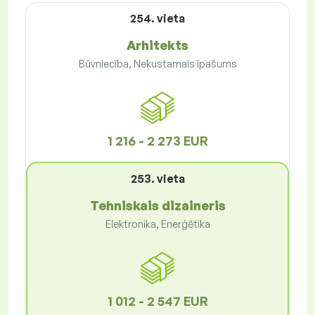
254. vieta
Arhitekts
Būvniecība, Nekustamais īpašums
1 216 - 2 273 EUR
253. vieta
Tehniskais dizaineris
Elektronika, Enerģētika
1 012 - 2 547 EUR