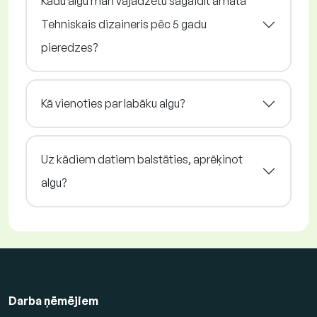
Kādu algu man vajadzētu sagaidīt amatā
Tehniskais dizaineris pēc 5 gadu
pieredzes?
Kā vienoties par labāku algu?
Uz kādiem datiem balstāties, aprēķinot
algu?
Darba ņēmējiem