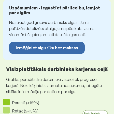
Uzņēmumiem - iegūstiet pārliecību, lemjot
par algām
Nosakiet godīgi savu darbinieku algas. Jums
palīdzēs detalizēts atalgojuma pārskats. Jums
vienmēr būs pieejami atbilstoši algas dati.
Izmēģiniet algu rīku bez maksas
Visizplatītākais darbinieka karjeras ceļš
Grafikā parādīts, kā darbinieki visbiežāk progresē
karjerā. Noklikšķiniet uz amata nosaukuma, lai iegūtu
sīkāku informāciju par datiem par algu.
Parasti (>15%)
Retāk (5-15%)
Būvinženieris