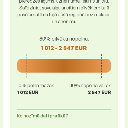
pieredzes ilgums, uzņēmuma lielums un citi.
Salīdziniet savu algu ar citiem cilvēkiem tajā
pašā amatā un tajā pašā reģionā bez maksas
un anonīmi.
80% cilvēku nopelna:
1 012 - 2 547 EUR
10% pelna mazāk
10% nopelna vairāk
1 012 EUR
2 547 EUR
Ko nozīmē dati grafikā?