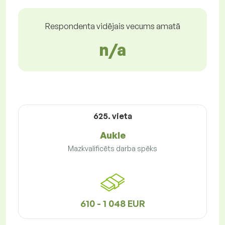
Respondenta vidējais vecums amatā
n/a
625. vieta
Aukle
Mazkvalificēts darba spēks
610 - 1 048 EUR