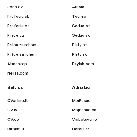
Jobs.cz
Arnold
Profesia.sk
Teamio
Profesia.cz
Seduo.cz
Prace.cz
Seduo.sk
Práca za rohom
Platy.cz
Práce za rohem
Platy.sk
Atmoskop
Paylab.com
Nelisa.com
Baltics
Adriatic
CVonline.lt
MojPosao
CV.lv
MojPosao.ba
CV.ee
Vrabotuvanje
Dirbam.lt
Hercul.hr