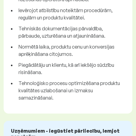
Ievērojot atbilstību noteiktām procedūrām,
regulām un produktu kvalitātei.
Tehniskās dokumentācijas pārvaldība,
pārbaude, uzturēšana un atjaunināšana.
Normētā laika, produktu cenu un konversijas
aprēķināšana citojumos.
Piegādātāju un klientu, kā arī iekšējo sūdzību
risināšana.
Tehnoloģisko procesu optimizēšana produktu
kvalitātes uzlabošanai un izmaksu
samazināšanai.
Uzņēmumiem - iegūstiet pārliecību, lemjot