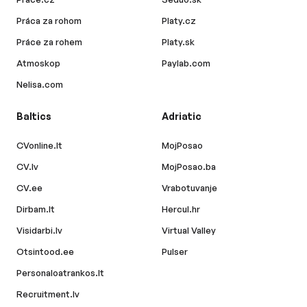
Práca za rohom
Platy.cz
Práce za rohem
Platy.sk
Atmoskop
Paylab.com
Nelisa.com
Baltics
Adriatic
CVonline.lt
MojPosao
CV.lv
MojPosao.ba
CV.ee
Vrabotuvanje
Dirbam.lt
Hercul.hr
Visidarbi.lv
Virtual Valley
Otsintood.ee
Pulser
Personaloatrankos.lt
Recruitment.lv