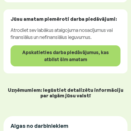
Jūsu amatam piemēroti
darba piedāvājumi
:
Atrodiet sev labākus atalgojuma nosacījumus vai
finansiālus un nefinansiālus ieguvumus.
Apskatieties darba piedāvājumus, kas
atbilst šim amatam
Uzņēmumiem: Iegūstiet detalizētu informāciju
par algām jūsu valstī
Algas no darbiniekiem