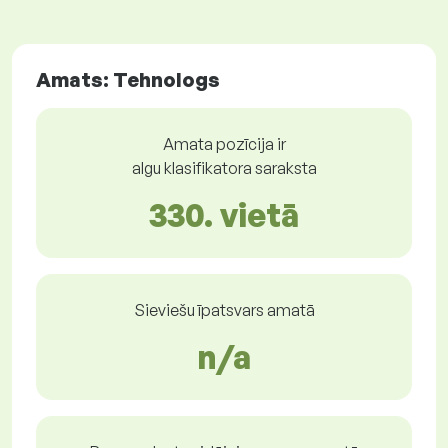
Amats: Tehnologs
Amata pozīcija ir
algu klasifikatora saraksta
330. vietā
Sieviešu īpatsvars amatā
n/a