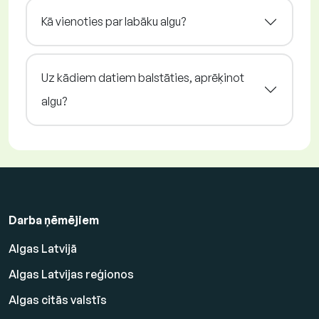
Kā vienoties par labāku algu?
Uz kādiem datiem balstāties, aprēķinot
algu?
Darba ņēmējiem
Algas Latvijā
Algas Latvijas reģionos
Algas citās valstīs