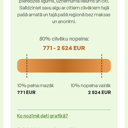
pieredzes ilgums, uzņēmuma lielums un citi.
Salīdziniet savu algu ar citiem cilvēkiem tajā
pašā amatā un tajā pašā reģionā bez maksas
un anonīmi.
80% cilvēku nopelna:
771 - 2 524 EUR
10% pelna mazāk
10% nopelna vairāk
771 EUR
2 524 EUR
Ko nozīmē dati grafikā?