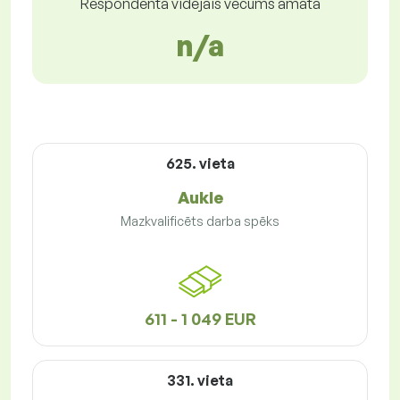
Respondenta vidējais vecums amatā
n/a
625. vieta
Aukle
Mazkvalificēts darba spēks
611 - 1 049 EUR
331. vieta