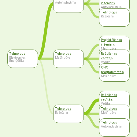
Auto industrija
inženieris
Auto industrija
Tehnologs
Ražošana
Projektēšanas
inženieris
Mašīnbūve
Tehnologs
Tehnologs
Ražošanas
Elektronika,
Mašīnbūve
vadītājs
Enerģētika
Vadība
CNC
programmētājs
Mašīnbūve
Ražošanas
vadītājs
Vadība
Tehnologs
Tehnologs
Ražošana
Mašīnbūve
Tehnologs
Auto industrija