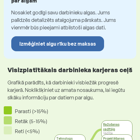
par algām
Nosakiet godīgi savu darbinieku algas. Jums
palīdzēs detalizēts atalgojuma pārskats. Jums
vienmēr būs pieejami atbilstoši algas dati.
Izmēģiniet algu rīku bez maksas
Visizplatītākais darbinieka karjeras ceļš
Grafikā parādīts, kā darbinieki visbiežāk progresē
karjerā. Noklikšķiniet uz amata nosaukuma, lai iegūtu
sīkāku informāciju par datiem par algu.
Parasti (>15%)
Retāk (5-15%)
Ražošanas
vadītājs
Reti (<5%)
Vadība
Tehnologs
Projektēšanas