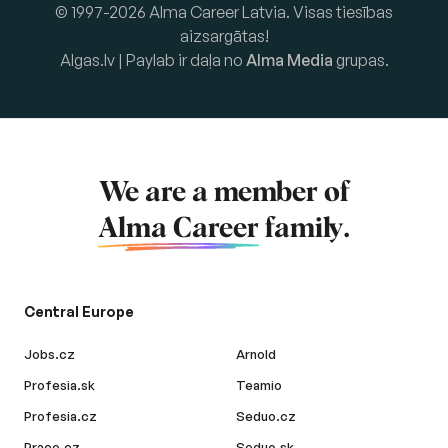
© 1997-2026 Alma Career Latvia. Visas tiesības
aizsargātas!
Algas.lv | Paylab ir daļa no
Alma Media
grupas.
We are a member of
Alma Career
family.
Central Europe
Jobs.cz
Arnold
Profesia.sk
Teamio
Profesia.cz
Seduo.cz
Prace.cz
Seduo.sk