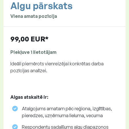
Algu pārskats
Viena amata pozīcija
99,00 EUR*
Piekļuve 1 lietotājam
Ideāli piemērots vienreizējai konkrētas darba
pozīcijas analīzei.
Algas atskaitē ir:
Atalgojums amatam pēc reģiona, izglītības,
pieredzes, uzņēmuma lieluma, vecuma
Respondentu sadalījums algu diapazonos