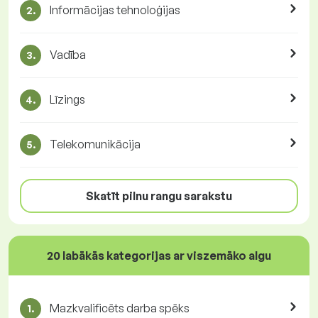
Informācijas tehnoloģijas
2.
Vadība
3.
Līzings
4.
Telekomunikācija
5.
Skatīt pilnu rangu sarakstu
20 labākās kategorijas ar viszemāko algu
Mazkvalificēts darba spēks
1.