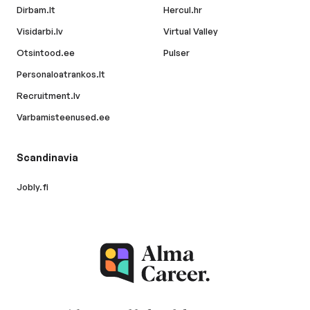
Dirbam.lt
Hercul.hr
Visidarbi.lv
Virtual Valley
Otsintood.ee
Pulser
Personaloatrankos.lt
Recruitment.lv
Varbamisteenused.ee
Scandinavia
Jobly.fi