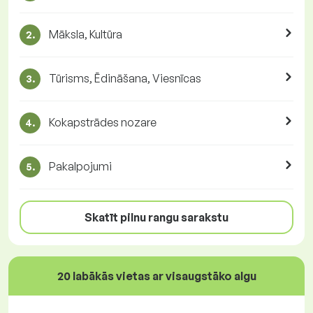
Māksla, Kultūra
2.
Tūrisms, Ēdināšana, Viesnīcas
3.
Kokapstrādes nozare
4.
Pakalpojumi
5.
Skatīt pilnu rangu sarakstu
20 labākās vietas ar visaugstāko algu