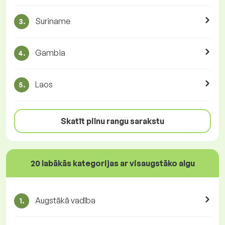
Suriname
3.
Gambia
4.
Laos
5.
Skatīt pilnu rangu sarakstu
20 labākās kategorijas ar visaugstāko algu
Augstākā vadība
1.