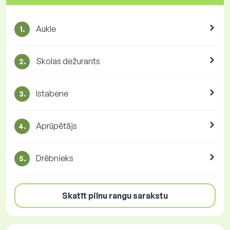
Aukle
1.
Skolas dežurants
2.
Istabene
3.
Aprūpētājs
4.
Drēbnieks
5.
Skatīt pilnu rangu sarakstu