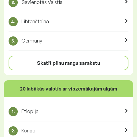
Savienotās Valstis
3.
Lihtenšteina
4.
Germany
5.
Skatīt pilnu rangu sarakstu
20 labākās valstis ar viszemākajām algām
Etiopija
1.
Kongo
2.