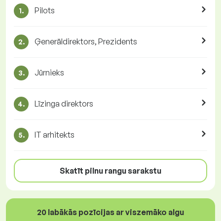
Pilots
1.
Ģenerāldirektors, Prezidents
2.
Jūrnieks
3.
Līzinga direktors
4.
IT arhitekts
5.
Skatīt pilnu rangu sarakstu
20 labākās pozīcijas ar viszemāko algu