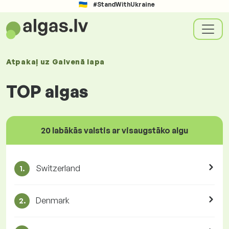
#StandWithUkraine
Atpakaļ uz
Galvenā lapa
TOP algas
20 labākās valstis ar visaugstāko algu
Switzerland
1.
Denmark
2.