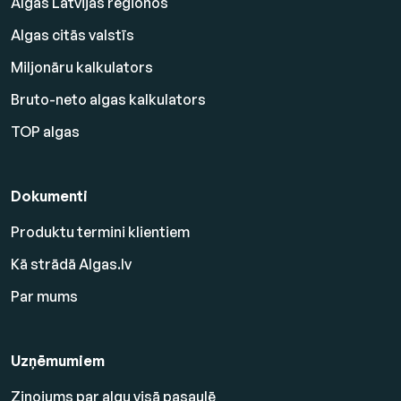
Algas Latvijas reģionos
Algas citās valstīs
Miljonāru kalkulators
Bruto-neto algas kalkulators
TOP algas
Dokumenti
Produktu termini klientiem
Kā strādā Algas.lv
Par mums
Uzņēmumiem
Ziņojums par algu visā pasaulē