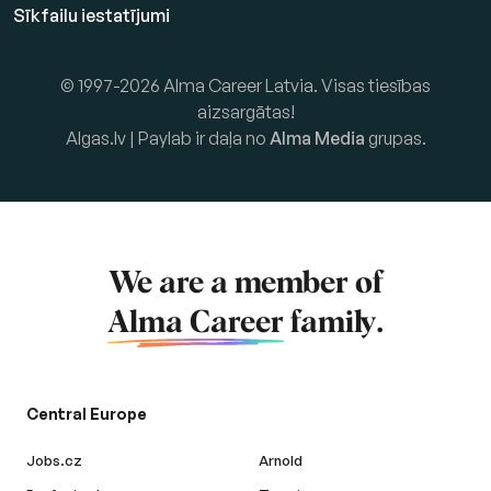
Sīkfailu iestatījumi
© 1997-2026 Alma Career Latvia. Visas tiesības
aizsargātas!
Algas.lv | Paylab ir daļa no
Alma Media
grupas.
We are a member of
Alma Career
family.
Central Europe
Jobs.cz
Arnold