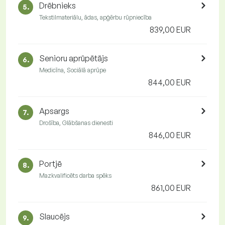
Drēbnieks
5.
Tekstilmateriālu, ādas, apģērbu rūpniecība
839,00 EUR
Senioru aprūpētājs
6.
Medicīna, Sociālā aprūpe
844,00 EUR
Apsargs
7.
Drošība, Glābšanas dienesti
846,00 EUR
Portjē
8.
Mazkvalificēts darba spēks
861,00 EUR
Slaucējs
9.