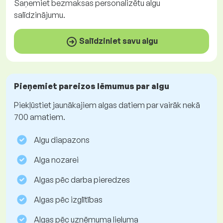
Saņemiet
bezmaksas
personalizētu algu
salīdzinājumu.
Salīdziniet savu algu
Pieņemiet pareizos lēmumus par algu
Piekļūstiet jaunākajiem algas datiem par vairāk nekā
700 amatiem.
Algu diapazons
Alga nozarei
Algas pēc darba pieredzes
Algas pēc izglītības
Algas pēc uzņēmuma lieluma