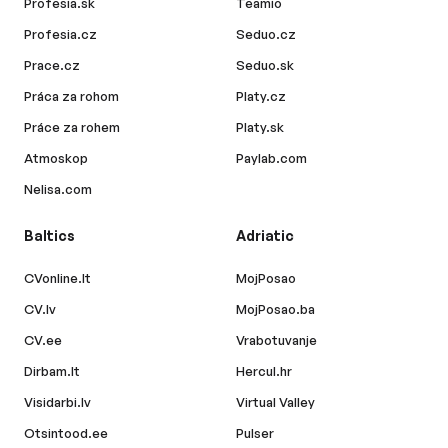
Profesia.sk
Teamio
Profesia.cz
Seduo.cz
Prace.cz
Seduo.sk
Práca za rohom
Platy.cz
Práce za rohem
Platy.sk
Atmoskop
Paylab.com
Nelisa.com
Baltics
Adriatic
CVonline.lt
MojPosao
CV.lv
MojPosao.ba
CV.ee
Vrabotuvanje
Dirbam.lt
Hercul.hr
Visidarbi.lv
Virtual Valley
Otsintood.ee
Pulser