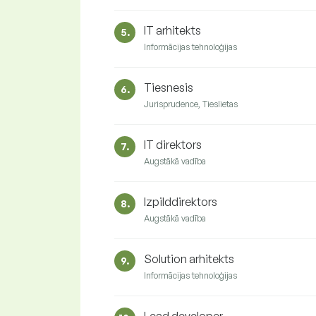
IT arhitekts
5.
Informācijas tehnoloģijas
Tiesnesis
6.
Jurisprudence, Tieslietas
IT direktors
7.
Augstākā vadība
Izpilddirektors
8.
Augstākā vadība
Solution arhitekts
9.
Informācijas tehnoloģijas