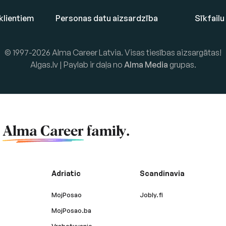
klientiem
Personas datu aizsardzība
Sīkfailu
© 1997-2026 Alma Career Latvia. Visas tiesības aizsargātas!
Algas.lv | Paylab ir daļa no
Alma Media
grupas.
f
Alma Career
family.
Adriatic
Scandinavia
MojPosao
Jobly.fi
MojPosao.ba