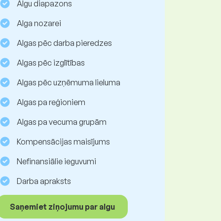
Algu diapazons
Alga nozarei
Algas pēc darba pieredzes
Algas pēc izglītības
Algas pēc uzņēmuma lieluma
Algas pa reģioniem
Algas pa vecuma grupām
Kompensācijas maisījums
Nefinansiālie ieguvumi
Darba apraksts
Saņemiet ziņojumu par algu