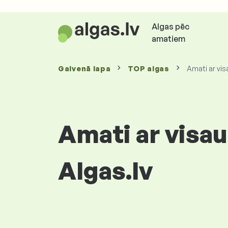
Algas pēc
amatiem
Galvenā lapa
TOP algas
Amati ar vis
Amati ar visau
Algas.lv