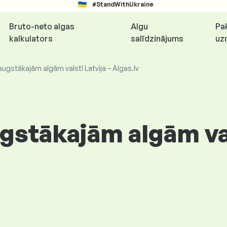
#StandWithUkraine
Bruto-neto algas
Algu
Pa
kalkulators
salīdzinājums
uz
augstākajām algām valstī Latvija – Algas.lv
gstākajām algām val