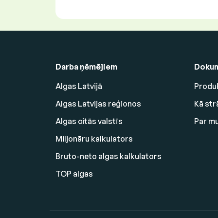
Darba ņēmējiem
Dokum
Algas Latvijā
Produk
Algas Latvijas reģionos
Kā str
Algas citās valstīs
Par m
Miljonāru kalkulators
Bruto-neto algas kalkulators
TOP algas