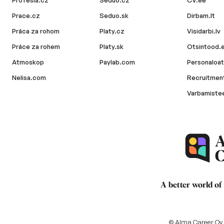
Profesia.cz
Seduo.cz
CV.ee
Prace.cz
Seduo.sk
Dirbam.lt
Práca za rohom
Platy.cz
Visidarbi.lv
Práce za rohem
Platy.sk
Otsintood.
Atmoskop
Paylab.com
Personaloat
Nelisa.com
Recruitment
Varbamiste
A better world of
© Alma Career Oy a