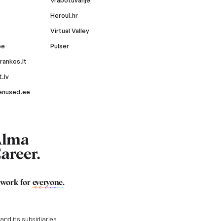
Vrabotuvanje
Hercul.hr
Virtual Valley
ee
Pulser
rankos.lt
.lv
enused.ee
 work for
everyone
.
nd its subsidiaries