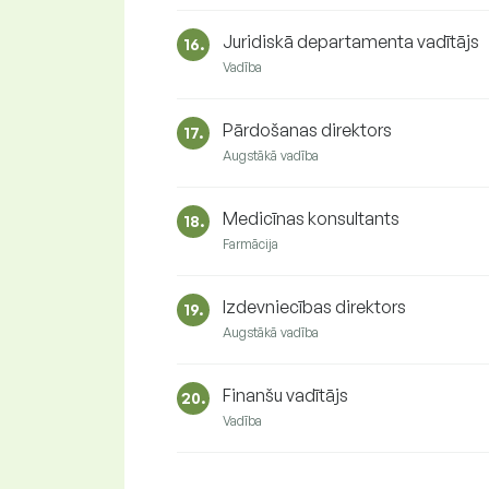
Juridiskā departamenta vadītājs
16.
Vadība
Pārdošanas direktors
17.
Augstākā vadība
Medicīnas konsultants
18.
Farmācija
Izdevniecības direktors
19.
Augstākā vadība
Finanšu vadītājs
20.
Vadība