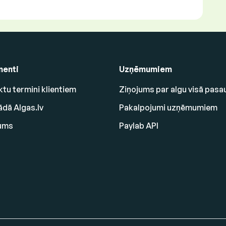
enti
Uzņēmumiem
tu termini klientiem
Ziņojums par algu visā pasa
ādā Algas.lv
Pakalpojumi uzņēmumiem
ums
Paylab API