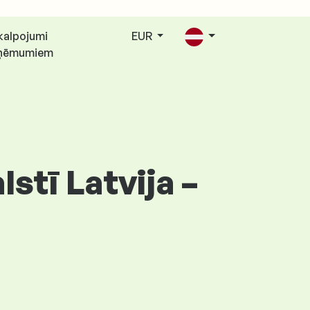
kalpojumi
EUR
ņēmumiem
stī Latvija –