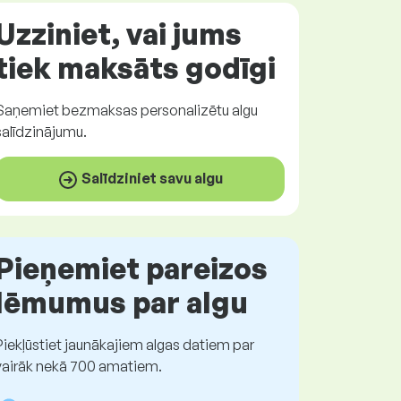
Uzziniet, vai jums
tiek maksāts
godīgi
Saņemiet
bezmaksas
personalizētu algu
salīdzinājumu.
Salīdziniet savu algu
Pieņemiet pareizos
lēmumus par algu
Piekļūstiet jaunākajiem algas datiem par
vairāk nekā 700 amatiem.