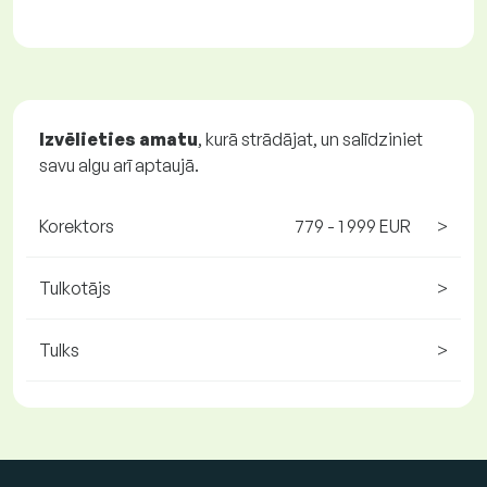
Izvēlieties amatu
, kurā strādājat, un salīdziniet
savu algu arī aptaujā.
Korektors
779 - 1 999 EUR
>
Tulkotājs
>
Tulks
>