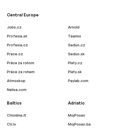
Central Europe
Jobs.cz
Arnold
Profesia.sk
Teamio
Profesia.cz
Seduo.cz
Prace.cz
Seduo.sk
Práca za rohom
Platy.cz
Práce za rohem
Platy.sk
Atmoskop
Paylab.com
Nelisa.com
Baltics
Adriatic
CVonline.lt
MojPosao
CV.lv
MojPosao.ba