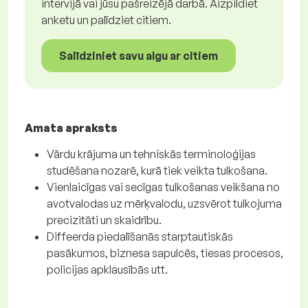
intervijā vai jūsu pašreizējā darbā. Aizpildiet
anketu un palīdziet citiem.
Salīdziniet savu algu ar citiem
Amata apraksts
Vārdu krājuma un tehniskās terminoloģijas
studēšana nozarē, kurā tiek veikta tulkošana.
Vienlaicīgas vai secīgas tulkošanas veikšana no
avotvalodas uz mērķvalodu, uzsvērot tulkojuma
precizitāti un skaidrību.
Diffeerda piedalīšanās starptautiskās
pasākumos, biznesa sapulcēs, tiesas procesos,
policijas apklausībās utt.