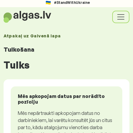
#StandWithUkraine
Atpakaļ uz
Galvenā lapa
Tulkošana
Tulks
Mēs apkopojam datus par norādīto
pozīciju
Mēs nepārtraukti apkopojam datus no
darbiniekiem, lai varētu konsultēt jūs un citus
par to, kādu atalgojumu vienoties darba