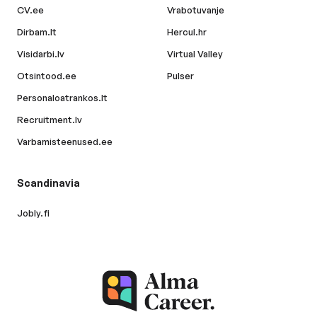
CV.ee
Vrabotuvanje
Dirbam.lt
Hercul.hr
Visidarbi.lv
Virtual Valley
Otsintood.ee
Pulser
Personaloatrankos.lt
Recruitment.lv
Varbamisteenused.ee
Scandinavia
Jobly.fi