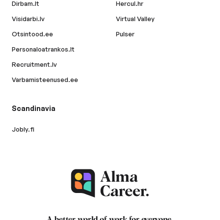
Dirbam.lt
Hercul.hr
Visidarbi.lv
Virtual Valley
Otsintood.ee
Pulser
Personaloatrankos.lt
Recruitment.lv
Varbamisteenused.ee
Scandinavia
Jobly.fi
A better world of work for
everyone
.