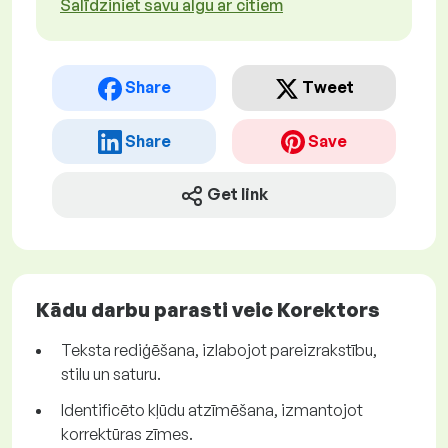
Salīdziniet savu algu ar citiem
Share
Tweet
Share
Save
Get link
Kādu darbu parasti veic Korektors
Teksta rediģēšana, izlabojot pareizrakstību,
stilu un saturu.
Identificēto kļūdu atzīmēšana, izmantojot
korrektūras zīmes.