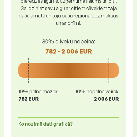
pieredzes ilgums, uzņēmuma lielums un citi.
Salīdziniet savu algu ar citiem cilvēkiem tajā
pašā amatā un tajā pašā reģionā bez maksas
un anonīmi.
80% cilvēku nopelna:
782 - 2 006 EUR
10% pelna mazāk
10% nopelna vairāk
782 EUR
2 006 EUR
Ko nozīmē dati grafikā?