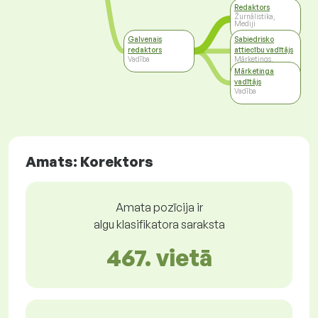
Redaktors
Žurnālistika,
Mediji
Galvenais
Sabiedrisko
redaktors
attiecību vadītājs
Vadība
Mārketings,
Reklāma,
Mārketinga
Sabiedriskās
attiecības
vadītājs
Vadība
Amats: Korektors
Amata pozīcija ir
algu klasifikatora saraksta
467. vietā