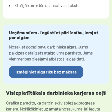
Galīgā korrektūra, izlasot visu tekstu.
Uzņēmumiem - iegūstiet pārliecību, lemjot
par algām
Nosakiet godīgi savu darbinieku algas. Jums
palīdzēs detalizēts atalgojuma pārskats. Jums
vienmēr būs pieejami atbilstoši algas dati.
Izmēģiniet algu rīku bez maksas
Visizplatītākais darbinieka karjeras ceļš
Grafikā parādīts, kā darbinieki visbiežāk progresē
karjerā. Noklikšķiniet uz amata nosaukuma, lai iegūtu