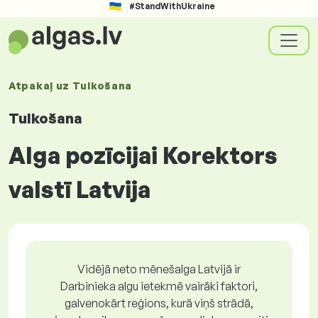
#StandWithUkraine
Atpakaļ uz
Tulkošana
Tulkošana
Alga pozīcijai Korektors
valstī Latvija
Vidējā neto mēnešalga Latvijā ir
Darbinieka algu ietekmē vairāki faktori,
galvenokārt reģions, kurā viņš strādā,