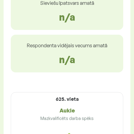
Sieviešu īpatsvars amatā
n/a
Respondenta vidējais vecums amatā
n/a
625. vieta
Aukle
Mazkvalificēts darba spēks