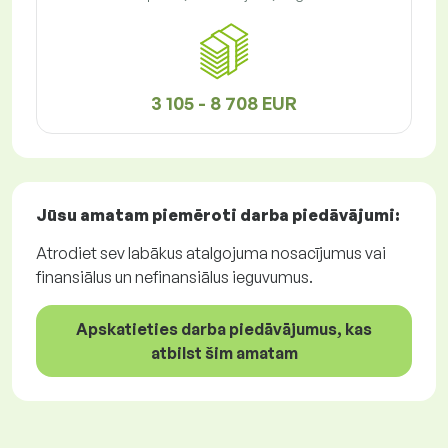
3 105 - 8 708 EUR
Jūsu amatam piemēroti
darba piedāvājumi
:
Atrodiet sev labākus atalgojuma nosacījumus vai
finansiālus un nefinansiālus ieguvumus.
Apskatieties darba piedāvājumus, kas
atbilst šim amatam