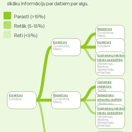
sīkāku informāciju par datiem par algu.
Parasti (>15%)
Retāk (5-15%)
Redaktors
Žurnālistika,
Reti (<5%)
Mediji
Korektors
Korektors
Žurnālistika,
Tulkošana
Mediji
Kopīraiters/reklāmas
tekstu sastādītājs
Mārketings,
Reklāma,
Sabiedriskās
attiecības
Galvenais
redaktors
Vadība
Korektors
Redaktors
Sabiedrisko
Tulkošana
Žurnālistika,
attiecību vadītājs
Mediji
Mārketings,
Reklāma,
Kopīraiters/reklāmas
Sabiedriskās
attiecības
tekstu sastādītājs
Mārketings,
Reklāma,
Sabiedriskās
attiecības