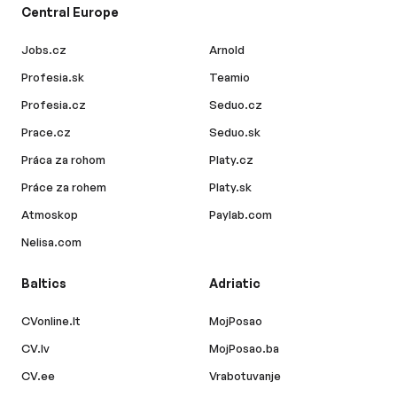
Central Europe
Jobs.cz
Arnold
Profesia.sk
Teamio
Profesia.cz
Seduo.cz
Prace.cz
Seduo.sk
Práca za rohom
Platy.cz
Práce za rohem
Platy.sk
Atmoskop
Paylab.com
Nelisa.com
Baltics
Adriatic
CVonline.lt
MojPosao
CV.lv
MojPosao.ba
CV.ee
Vrabotuvanje