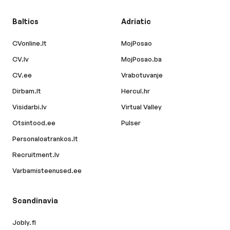
Baltics
Adriatic
CVonline.lt
MojPosao
CV.lv
MojPosao.ba
CV.ee
Vrabotuvanje
Dirbam.lt
Hercul.hr
Visidarbi.lv
Virtual Valley
Otsintood.ee
Pulser
Personaloatrankos.lt
Recruitment.lv
Varbamisteenused.ee
Scandinavia
Jobly.fi