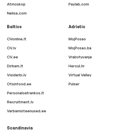
Atmoskop
Paylab.com
Nelisa.com
Baltics
Adriatic
CVonline.lt
MojPosao
CV.lv
MojPosao.ba
CV.ee
Vrabotuvanje
Dirbam.lt
Hercul.hr
Visidarbi.lv
Virtual Valley
Otsintood.ee
Pulser
Personaloatrankos.lt
Recruitment.lv
Varbamisteenused.ee
Scandinavia