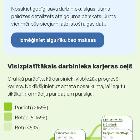
Nosakiet godīgi savu darbinieku algas. Jums
palīdzēs detalizēts atalgojuma pārskats. Jums
vienmēr būs pieejami atbilstoši algas dati.
Izmēģiniet algu rīku bez maksas
Visizplatītākais darbinieka karjeras ceļš
Grafikā parādīts, kā darbinieki visbiežāk progresē
karjerā. Noklikšķiniet uz amata nosaukuma, lai iegūtu
sīkāku informāciju par datiem par algu.
Parasti (>15%)
Retāk (5-15%)
Strukturālais
inženieris
Reti (<5%)
Būvniecība,
Nekustamais
Būvinženieris
Projektu vadītājs
īpašums
Būvniecība,
Vadība