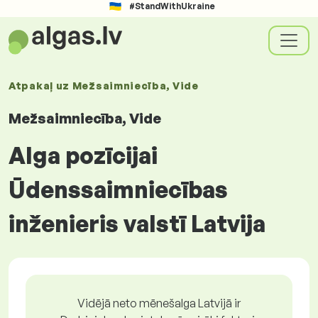
#StandWithUkraine
Atpakaļ uz
Mežsaimniecība, Vide
Mežsaimniecība, Vide
Alga pozīcijai
Ūdenssaimniecības
inženieris valstī Latvija
Vidējā neto mēnešalga Latvijā ir