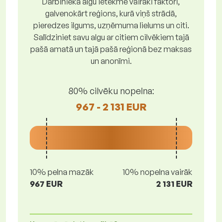
Darbinieka algu ietekmē vairāki faktori,
galvenokārt reģions, kurā viņš strādā,
pieredzes ilgums, uzņēmuma lielums un citi.
Salīdziniet savu algu ar citiem cilvēkiem tajā
pašā amatā un tajā pašā reģionā bez maksas
un anonīmi.
80% cilvēku nopelna:
967 - 2 131 EUR
10% pelna mazāk
10% nopelna vairāk
967 EUR
2 131 EUR