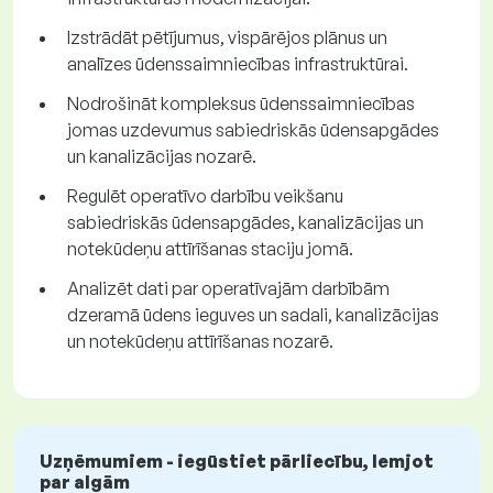
Izstrādāt pētījumus, vispārējos plānus un
analīzes ūdenssaimniecības infrastruktūrai.
Nodrošināt kompleksus ūdenssaimniecības
jomas uzdevumus sabiedriskās ūdensapgādes
un kanalizācijas nozarē.
Regulēt operatīvo darbību veikšanu
sabiedriskās ūdensapgādes, kanalizācijas un
notekūdeņu attīrīšanas staciju jomā.
Analizēt dati par operatīvajām darbībām
dzeramā ūdens ieguves un sadali, kanalizācijas
un notekūdeņu attīrīšanas nozarē.
Uzņēmumiem - iegūstiet pārliecību, lemjot
par algām