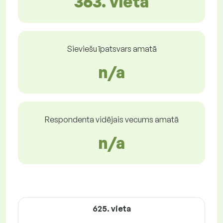
363. vietā
Sieviešu īpatsvars amatā
n/a
Respondenta vidējais vecums amatā
n/a
625. vieta