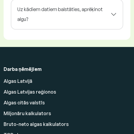
Uz kādiem datiem balstāties, aprēķinot
algu?
Darba ņēmējiem
Algas Latvijā
Algas Latvijas reģionos
Algas citās valstīs
Miljonāru kalkulators
Bruto-neto algas kalkulators