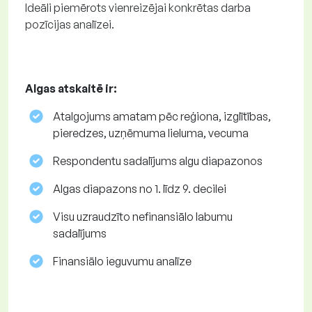
Ideāli piemērots vienreizējai konkrētas darba
pozīcijas analīzei.
Algas atskaitē ir:
Atalgojums amatam pēc reģiona, izglītības,
pieredzes, uzņēmuma lieluma, vecuma
Respondentu sadalījums algu diapazonos
Algas diapazons no 1. līdz 9. decilei
Visu uzraudzīto nefinansiālo labumu
sadalījums
Finansiālo ieguvumu analīze