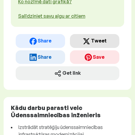
Ko nozīmē dati grafikā?
Salīdziniet savu algu ar citiem
Share
Tweet
Share
Save
Get link
Kādu darbu parasti veic
Ūdenssaimniecības inženieris
Izstrādāt stratēģiju ūdenssaimniecības
infrastruktūras modernizācijai.