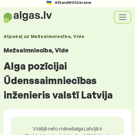
#StandWithUkraine
Atpakaļ uz
Mežsaimniecība, Vide
Mežsaimniecība, Vide
Alga pozīcijai
Ūdenssaimniecības
inženieris valstī Latvija
Vidējā neto mēnešalga Latvijā ir