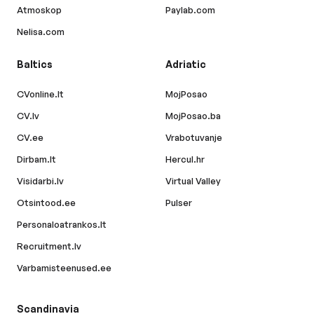
Atmoskop
Paylab.com
Nelisa.com
Baltics
Adriatic
CVonline.lt
MojPosao
CV.lv
MojPosao.ba
CV.ee
Vrabotuvanje
Dirbam.lt
Hercul.hr
Visidarbi.lv
Virtual Valley
Otsintood.ee
Pulser
Personaloatrankos.lt
Recruitment.lv
Varbamisteenused.ee
Scandinavia