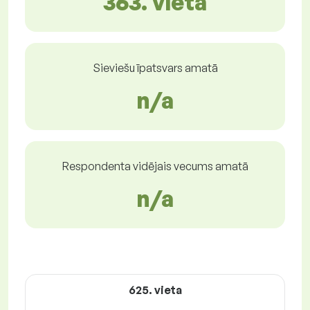
363. vietā
Sieviešu īpatsvars amatā
n/a
Respondenta vidējais vecums amatā
n/a
625. vieta