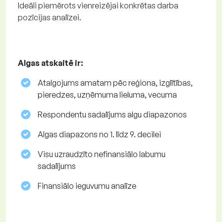
Ideāli piemērots vienreizējai konkrētas darba
pozīcijas analīzei.
Algas atskaitē ir:
Atalgojums amatam pēc reģiona, izglītības,
pieredzes, uzņēmuma lieluma, vecuma
Respondentu sadalījums algu diapazonos
Algas diapazons no 1. līdz 9. decilei
Visu uzraudzīto nefinansiālo labumu
sadalījums
Finansiālo ieguvumu analīze