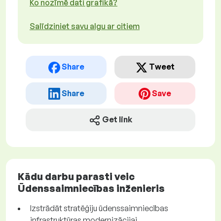
Ko nozīmē dati grafikā?
Salīdziniet savu algu ar citiem
Share
Tweet
Share
Save
Get link
Kādu darbu parasti veic
Ūdenssaimniecības inženieris
Izstrādāt stratēģiju ūdenssaimniecības
infrastruktūras modernizācijai.