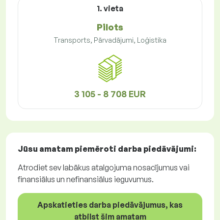
1. vieta
Pilots
Transports, Pārvadājumi, Loģistika
3 105 - 8 708 EUR
Jūsu amatam piemēroti
darba piedāvājumi
:
Atrodiet sev labākus atalgojuma nosacījumus vai
finansiālus un nefinansiālus ieguvumus.
Apskatieties darba piedāvājumus, kas
atbilst šim amatam