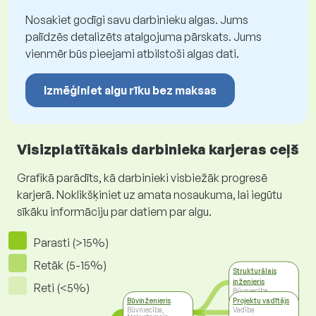
Nosakiet godīgi savu darbinieku algas. Jums
palīdzēs detalizēts atalgojuma pārskats. Jums
vienmēr būs pieejami atbilstoši algas dati.
Izmēģiniet algu rīku bez maksas
Visizplatītākais darbinieka karjeras ceļš
Grafikā parādīts, kā darbinieki visbiežāk progresē
karjerā. Noklikšķiniet uz amata nosaukuma, lai iegūtu
sīkāku informāciju par datiem par algu.
Parasti (>15%)
Retāk (5-15%)
Strukturālais
inženieris
Reti (<5%)
Būvniecība,
Nekustamais
Būvinženieris
Projektu vadītājs
īpašums
Būvniecība,
Vadība