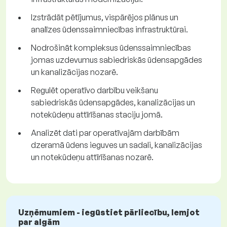
Izstrādāt pētījumus, vispārējos plānus un
analīzes ūdenssaimniecības infrastruktūrai.
Nodrošināt kompleksus ūdenssaimniecības
jomas uzdevumus sabiedriskās ūdensapgādes
un kanalizācijas nozarē.
Regulēt operatīvo darbību veikšanu
sabiedriskās ūdensapgādes, kanalizācijas un
notekūdeņu attīrīšanas staciju jomā.
Analizēt dati par operatīvajām darbībām
dzeramā ūdens ieguves un sadali, kanalizācijas
un notekūdeņu attīrīšanas nozarē.
Uzņēmumiem - iegūstiet pārliecību, lemjot
par algām