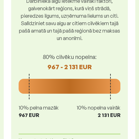
Darbinieka algu ietekmē vairāki faktori,
galvenokārt reģions, kurā viņš strādā,
pieredzes ilgums, uzņēmuma lielums un citi.
Salīdziniet savu algu ar citiem cilvēkiem tajā
pašā amatā un tajā pašā reģionā bez maksas
un anonīmi.
80% cilvēku nopelna:
967 - 2 131 EUR
10% pelna mazāk
10% nopelna vairāk
967 EUR
2 131 EUR