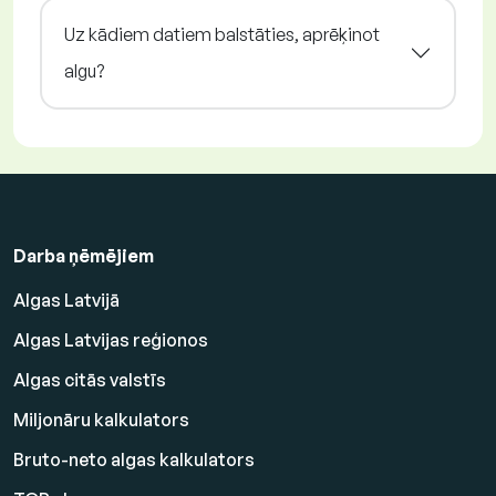
Uz kādiem datiem balstāties, aprēķinot
algu?
Darba ņēmējiem
Algas Latvijā
Algas Latvijas reģionos
Algas citās valstīs
Miljonāru kalkulators
Bruto-neto algas kalkulators