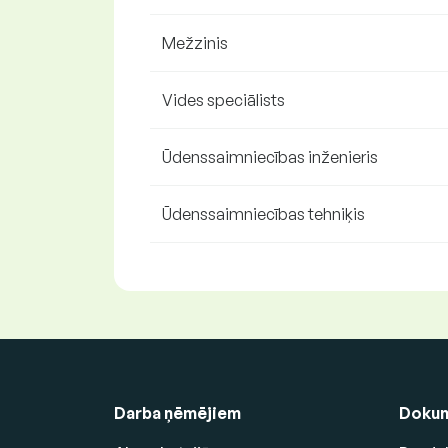
Mežzinis
Vides speciālists
Ūdenssaimniecības inženieris
Ūdenssaimniecības tehniķis
Darba ņēmējiem
Dokum