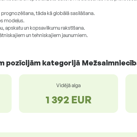
 prognozēšana, tāda kā globālā sasilāšana.
es modeļus.
mu, apskatu un kopsavilkumu rakstīšana.
nātniskajiem un tehniskajiem jaunumiem.
m pozīcijām kategorijā Mežsaimniecīb
Vidējā alga
1 392 EUR