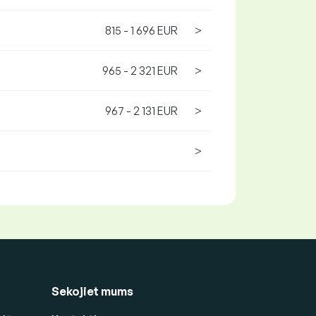
815 - 1 696 EUR
>
965 - 2 321 EUR
>
967 - 2 131 EUR
>
>
Sekojiet mums