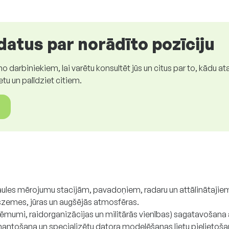
atus par norādīto pozīciju
darbiniekiem, lai varētu konsultēt jūs un citus par to, kādu ata
etu un palīdziet citiem.
saules mērojumu stacijām, pavadoņiem, radaru un attālinātaji
zemes, jūras un augšējās atmosfēras.
 uzņēmumi, raidorganizācijas un militārās vienības) sagatavoša
ntošana un specializētu datora modelēšanas lietu pielietošana,