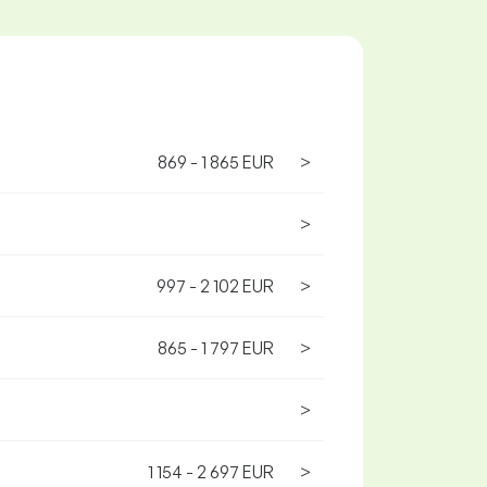
869 - 1 865 EUR
>
>
997 - 2 102 EUR
>
865 - 1 797 EUR
>
>
1 154 - 2 697 EUR
>