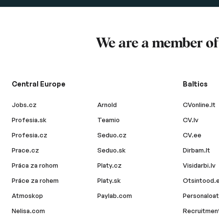
We are a member o
Central Europe
Baltics
Jobs.cz
Arnold
CVonline.lt
Profesia.sk
Teamio
CV.lv
Profesia.cz
Seduo.cz
CV.ee
Prace.cz
Seduo.sk
Dirbam.lt
Práca za rohom
Platy.cz
Visidarbi.lv
Práce za rohem
Platy.sk
Otsintood.
Atmoskop
Paylab.com
Personaloat
Nelisa.com
Recruitment