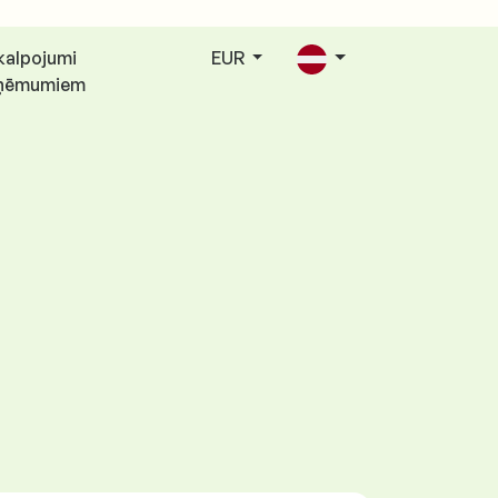
kalpojumi
EUR
ņēmumiem