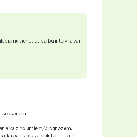
lgojumu vienoties darba intervijā vai
em sensoriem.
na ar laika ziņojumiem/prognozēm.
 lai palīdzētu veikt ilgtermiņa un