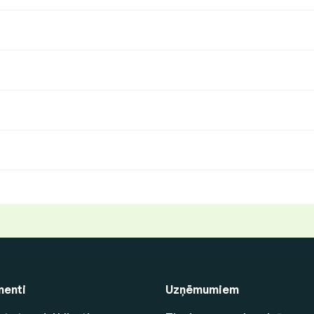
enti
Uzņēmumiem