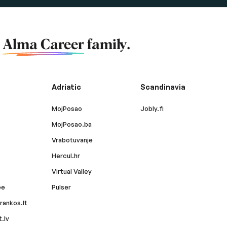
f
Alma Career
family.
Adriatic
Scandinavia
MojPosao
Jobly.fi
MojPosao.ba
Vrabotuvanje
Hercul.hr
Virtual Valley
ee
Pulser
rankos.lt
.lv