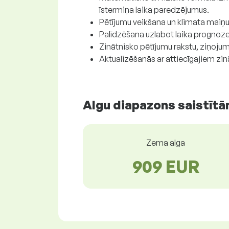
īstermiņa laika paredzējumus.
Pētījumu veikšana un klimata maiņu
Palīdzēšana uzlabot laika prognoz
Zinātnisko pētījumu rakstu, ziņoju
Aktualizēšanās ar attiecīgajiem zi
Algu diapazons saistītā
Zema alga
909 EUR