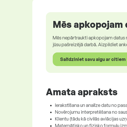
Mēs apkopojam d
Mēs nepārtraukti apkopojam datus no 
jūsu pašreizējā darbā. Aizpildiet ank
Salīdziniet savu algu ar citiem
Amata apraksts
Ierakstīšana un analīze datu no pa
Novērojumu interpretēšana no saus
Klientu (tādu kā civilās aviācijas
Matemātisko un fizisko formulu izma