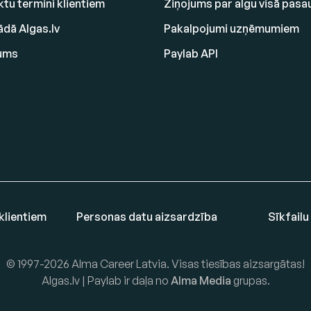
tu termini klientiem
Ziņojums par algu visā pasa
ādā Algas.lv
Pakalpojumi uzņēmumiem
ums
Paylab API
klientiem
Personas datu aizsardzība
Sīkfailu
© 1997-2026 Alma Career Latvia. Visas tiesības aizsargātas!
Algas.lv | Paylab ir daļa no
Alma Media
grupas.