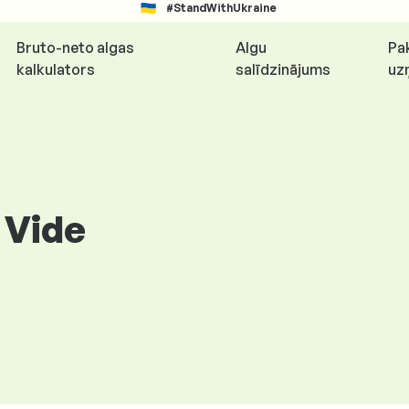
#StandWithUkraine
Bruto-neto algas
Algu
Pa
kalkulators
salīdzinājums
uz
 Vide