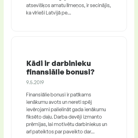
atsevišķos amatu līmeņos, ir secinājis,
ka vīrieši Latvijā pe...
Kādi ir darbinieku
finansiālie bonusi?
9.5.2019
Finansiālie bonusi ir patīkams
ienākumu avots un nereti spēj
ievērojami palielināt gada ienākumu
fiksēto daļu. Darba devēji izmanto
prēmijas, lai motivētu darbiniekus un
arī pateiktos par paveikto dar...