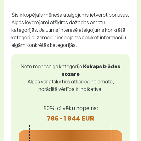
Šis ir kopējais mēneša atalgojums ietverot bonusus.
Algas ievērojami atšķiras dažādās amatu
kategorijās. Ja Jums interesē atalgojums konkrētā
kategorijā, zemāk ir iespējams aplūkot informāciju
algām konkrētās kategorijās.
Neto mēnešalga kategorijā
Kokapstrādes
nozare
Algas var atšķirties atkarībā no amata,
norādītā vērtība ir indikatīva.
80% cilvēku nopelna:
785 - 1 844 EUR