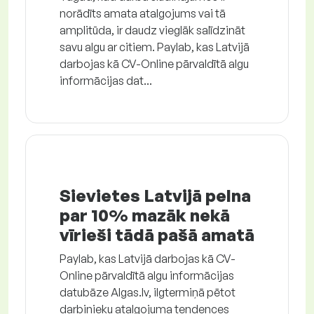
norādīts amata atalgojums vai tā
amplitūda, ir daudz vieglāk salīdzināt
savu algu ar citiem. Paylab, kas Latvijā
darbojas kā CV-Online pārvaldītā algu
informācijas dat...
Sievietes Latvijā pelna
par 10% mazāk nekā
vīrieši tādā pašā amatā
Paylab, kas Latvijā darbojas kā CV-
Online pārvaldītā algu informācijas
datubāze Algas.lv, ilgtermiņā pētot
darbinieku atalgojuma tendences