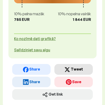
10% pelna mazāk
10% nopelna vairāk
785 EUR
1 844 EUR
Ko nozīmē dati grafikā?
Salīdziniet savu algu
Share
Tweet
Share
Save
Get link