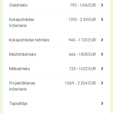
Galdnieks
792 - 1 516 EUR
Kokapstrādes
1 013 - 2 311 EUR
inženieris
Kokapstrādes tehniķis
945 - 1 720 EUR
Mežstrādnieks
666 - 1 828 EUR
Mēbeļnieks
723 - 1 522 EUR
Projektēšanas
1 069 - 2 204 EUR
inženieris
Tapsētājs