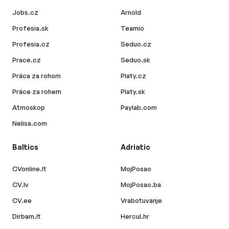
Jobs.cz
Arnold
Profesia.sk
Teamio
Profesia.cz
Seduo.cz
Prace.cz
Seduo.sk
Práca za rohom
Platy.cz
Práce za rohem
Platy.sk
Atmoskop
Paylab.com
Nelisa.com
Baltics
Adriatic
CVonline.lt
MojPosao
CV.lv
MojPosao.ba
CV.ee
Vrabotuvanje
Dirbam.lt
Hercul.hr