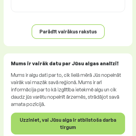
Parādīt vairākus rakstus
Mums ir vairāk datu par Jūsu algas analīzi!
Mums ir algu dati par to, cik lielā mērā Jūs nopelnāt
vairāk vai mazāk savā reģionā. Mums ir arī
informācija par to kā izglītība ietekmē algu un cik
daudz jūs varētu nopelnīt ārzemēs, strādājot savā
amata pozīcijā.
Uzziniet, vai Jūsu alga ir atbilstoša darba
tirgum