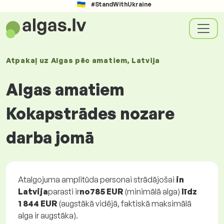
#StandWithUkraine
Atpakaļ uz
Algas
pēc amatiem
, Latvija
Algas amatiem
Kokapstrādes nozare
darba jomā
Atalgojuma amplitūda personai strādājošai
in
Latvija
parasti ir
no
785 EUR
(minimālā alga)
līdz
1 844 EUR
(augstākā vidējā, faktiskā maksimālā
alga ir augstāka).