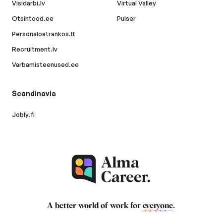
Visidarbi.lv
Virtual Valley
Otsintood.ee
Pulser
Personaloatrankos.lt
Recruitment.lv
Varbamisteenused.ee
Scandinavia
Jobly.fi
A better world of work for
everyone
.