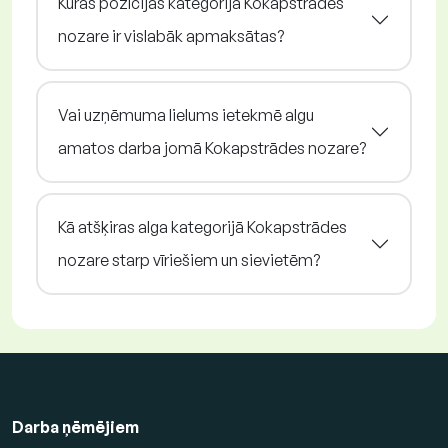
Kuras pozīcijas kategorijā Kokapstrādes
nozare ir vislabāk apmaksātas?
Vai uzņēmuma lielums ietekmē algu
amatos darba jomā Kokapstrādes nozare?
Kā atšķiras alga kategorijā Kokapstrādes
nozare starp vīriešiem un sievietēm?
Darba ņēmējiem