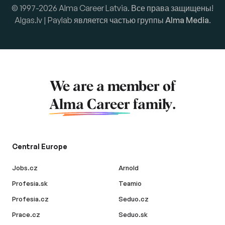
© 1997-2026 Alma Career Latvia. Все права защищены!
Algas.lv | Paylab является частью группы
Alma Media
.
We are a member of
Alma Career
family.
Central Europe
Jobs.cz
Arnold
Profesia.sk
Teamio
Profesia.cz
Seduo.cz
Prace.cz
Seduo.sk