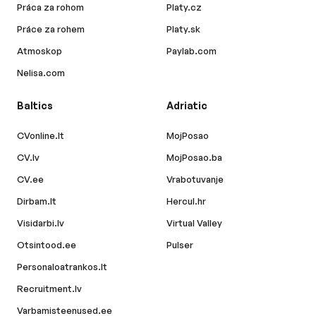
Práca za rohom
Platy.cz
Práce za rohem
Platy.sk
Atmoskop
Paylab.com
Nelisa.com
Baltics
Adriatic
CVonline.lt
MojPosao
CV.lv
MojPosao.ba
CV.ee
Vrabotuvanje
Dirbam.lt
Hercul.hr
Visidarbi.lv
Virtual Valley
Otsintood.ee
Pulser
Personaloatrankos.lt
Recruitment.lv
Varbamisteenused.ee