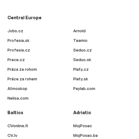
Central Europe
Jobs.cz
Arnold
Profesia.sk
Teamio
Profesia.cz
Seduo.cz
Prace.cz
Seduo.sk
Práca za rohom
Platy.cz
Práce za rohem
Platy.sk
Atmoskop
Paylab.com
Nelisa.com
Baltics
Adriatic
CVonline.lt
MojPosao
CV.lv
MojPosao.ba