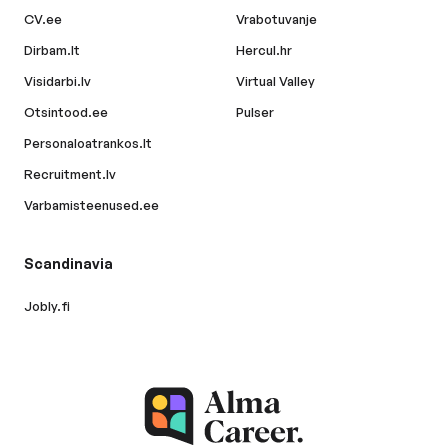
CV.ee
Vrabotuvanje
Dirbam.lt
Hercul.hr
Visidarbi.lv
Virtual Valley
Otsintood.ee
Pulser
Personaloatrankos.lt
Recruitment.lv
Varbamisteenused.ee
Scandinavia
Jobly.fi