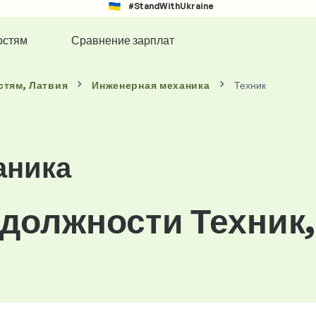
#StandWithUkraine
остям
Сравнение зарплат
стям
, Латвия
Инженерная механика
Техник
аника
 должности Техник,