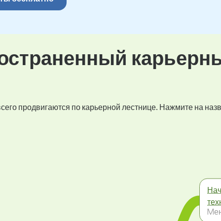
остраненный карьерн
 всего продвигаются по карьерной лестнице. Нажмите на наз
Нач
тех
Mе