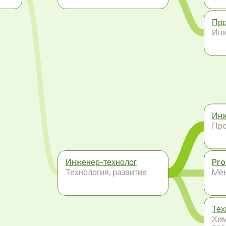
Про
Инж
Инж
Про
Инженер-технолог
Pro
Технология, развитие
Mе
Тех
Хим