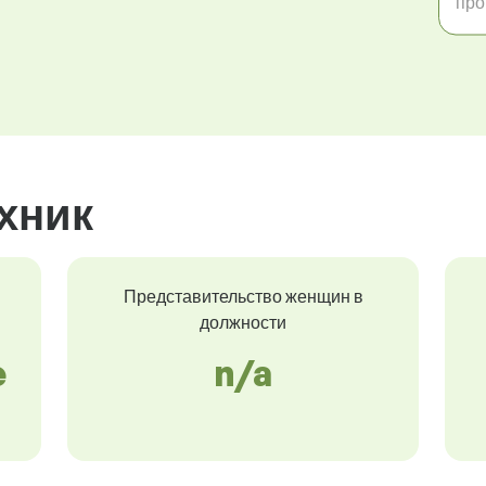
пр
хник
Представительство женщин в
должности
e
n/a