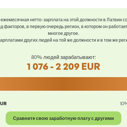
ежемесячная нетто-зарплата на этой должности в Латвии с
д факторов, в первую очередь регион, в котором он работае
многое другое.
арплатами других людей на той же должности и в том же ре
80% людей зарабатывают:
1 076 - 2 209 EUR
EUR
10
Сравните свою заработную плату с другими