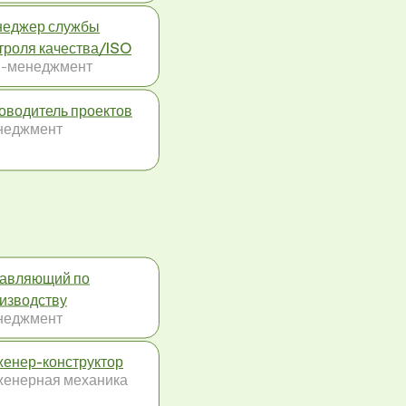
еджер службы
троля качества/ISO
-менеджмент
оводитель проектов
неджмент
авляющий по
изводству
неджмент
енер-конструктор
енерная механика