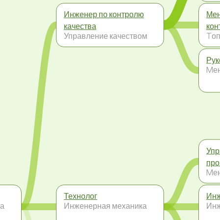
Инженер по контролю
Мен
качества
кон
Управление качеством
Tоп
Рук
Mе
Упр
про
Mе
Технолог
Инж
ка
Инженерная механика
Инж