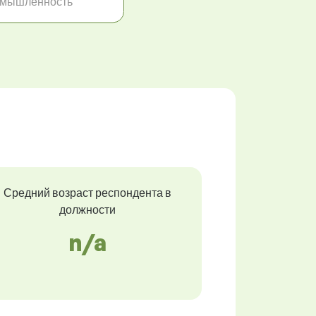
омышленность
Средний возраст респондента в
должности
n/a