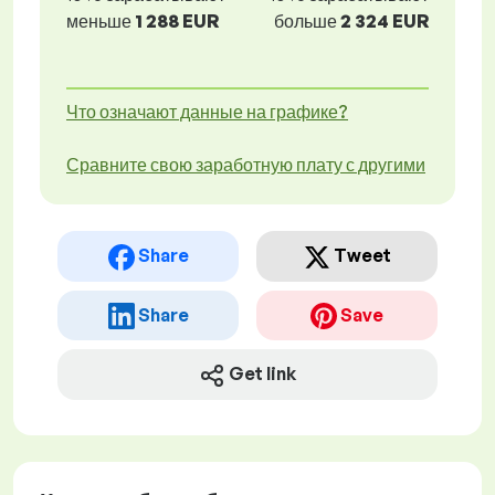
меньше
1 288 EUR
больше
2 324 EUR
Что означают данные на графике?
Сравните свою заработную плату с другими
Share
Tweet
Share
Save
Get link