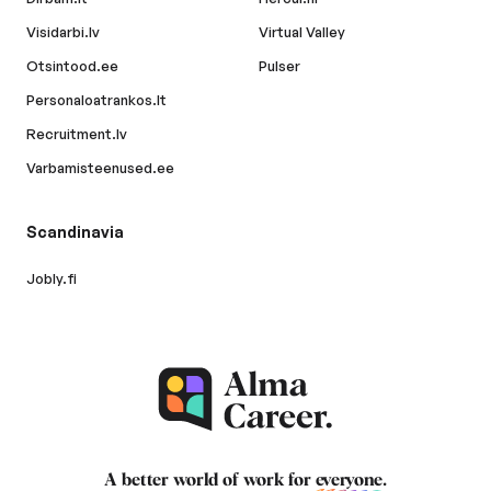
Visidarbi.lv
Virtual Valley
Otsintood.ee
Pulser
Personaloatrankos.lt
Recruitment.lv
Varbamisteenused.ee
Scandinavia
Jobly.fi
A better world of work for
everyone
.