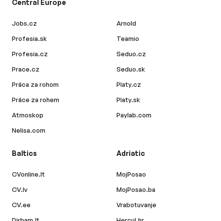
Central Europe
Jobs.cz
Arnold
Profesia.sk
Teamio
Profesia.cz
Seduo.cz
Prace.cz
Seduo.sk
Práca za rohom
Platy.cz
Práce za rohem
Platy.sk
Atmoskop
Paylab.com
Nelisa.com
Baltics
Adriatic
CVonline.lt
MojPosao
CV.lv
MojPosao.ba
CV.ee
Vrabotuvanje
Dirbam.lt
Hercul.hr