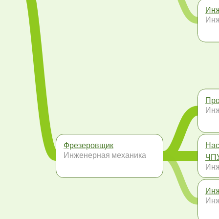
Инж
Инж
Про
Инж
Фрезеровщик
Нас
Инженерная механика
ЧП
Инж
Инж
Инж