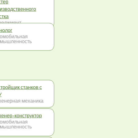
тер
изводственного
стка
неджмент
нолог
омобильная
омышленность
тройщик станков с
У
енерная механика
енер-конструктор
омобильная
омышленность