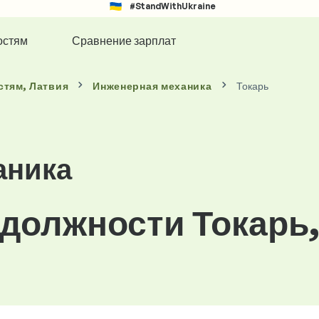
#StandWithUkraine
остям
Сравнение зарплат
стям
, Латвия
Инженерная механика
Токарь
аника
 должности Токарь