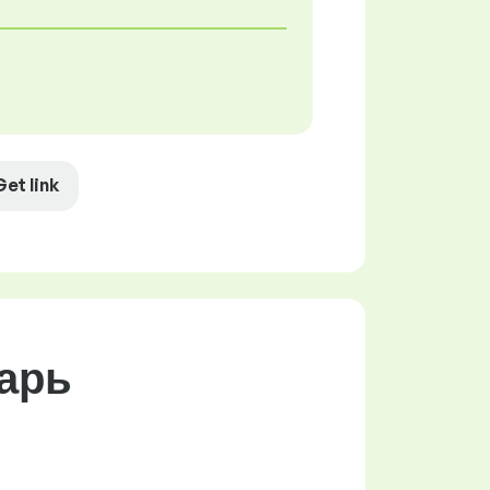
Get link
арь