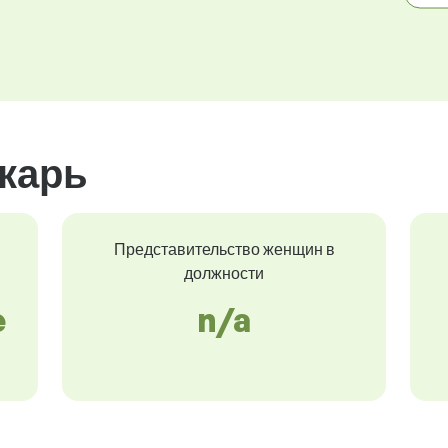
карь
Представительство женщин в
должности
e
n/a