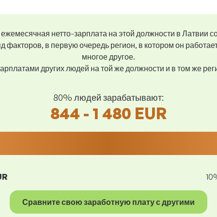
ежемесячная нетто-зарплата на этой должности в Латвии с
д факторов, в первую очередь регион, в котором он работае
многое другое.
арплатами других людей на той же должности и в том же ре
80% людей зарабатывают:
844 - 1 480 EUR
UR
10
Сравните свою заработную плату с другими