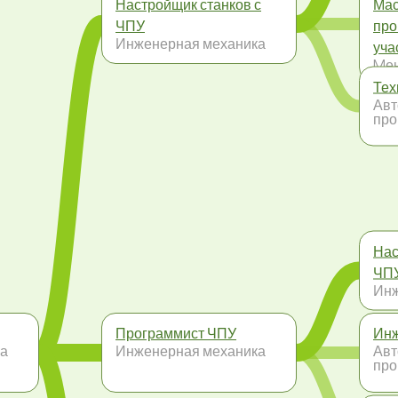
Настройщик станков с
Мас
ЧПУ
про
Инженерная механика
уча
Mе
Тех
Авт
пр
Нас
ЧП
Инж
Программист ЧПУ
Инж
ка
Инженерная механика
Авт
пр