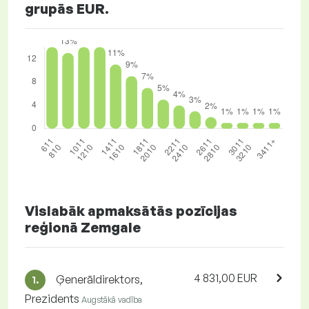
grupās EUR.
Vislabāk apmaksātās pozīcijas
reģionā Zemgale
4 831,00 EUR
Ģenerāldirektors,
1.
Prezidents
Augstākā vadība