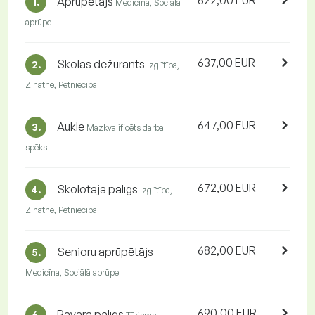
622,00 EUR
Aprūpētājs
1.
Medicīna, Sociālā
aprūpe
637,00 EUR
Skolas dežurants
2.
Izglītība,
Zinātne, Pētniecība
647,00 EUR
Aukle
3.
Mazkvalificēts darba
spēks
672,00 EUR
Skolotāja palīgs
4.
Izglītība,
Zinātne, Pētniecība
682,00 EUR
Senioru aprūpētājs
5.
Medicīna, Sociālā aprūpe
690,00 EUR
Pavāra palīgs
6.