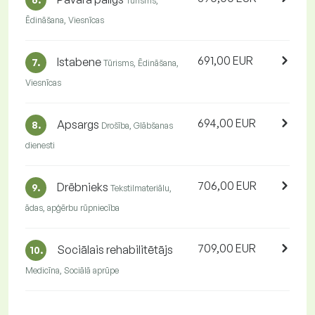
Tūrisms,
Ēdināšana, Viesnīcas
691,00 EUR
Istabene
7.
Tūrisms, Ēdināšana,
Viesnīcas
694,00 EUR
Apsargs
8.
Drošība, Glābšanas
dienesti
706,00 EUR
Drēbnieks
9.
Tekstilmateriālu,
ādas, apģērbu rūpniecība
709,00 EUR
Sociālais rehabilitētājs
10.
Medicīna, Sociālā aprūpe