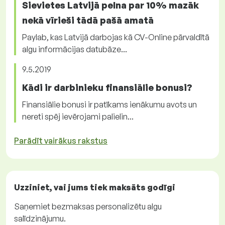
Sievietes Latvijā pelna par 10% mazāk
nekā vīrieši tādā pašā amatā
Paylab, kas Latvijā darbojas kā CV-Online pārvaldītā
algu informācijas datubāze...
9.5.2019
Kādi ir darbinieku finansiālie bonusi?
Finansiālie bonusi ir patīkams ienākumu avots un
nereti spēj ievērojami palielin...
Parādīt vairākus rakstus
Uzziniet, vai jums tiek maksāts
godīgi
Saņemiet
bezmaksas
personalizētu algu
salīdzinājumu.