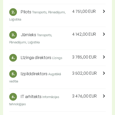
4 751,00 EUR
Pilots
2.
Transports, Pārvadājumi,
Loģistika
4 142,00 EUR
Jūrnieks
3.
Transports,
Pārvadājumi, Loģistika
3 785,00 EUR
Līzinga direktors
4.
Līzings
3 502,00 EUR
Izpilddirektors
5.
Augstākā
vadība
3 476,00 EUR
IT arhitekts
6.
Informācijas
tehnoloģijas