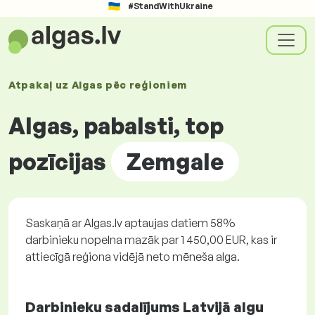
#StandWithUkraine
Atpakaļ uz
Algas pēc
reģioniem
Algas, pabalsti, top
pozīcijas
Zemgale
Saskaņā ar Algas.lv aptaujas datiem 58%
darbinieku nopelna mazāk par 1 450,00 EUR, kas ir
attiecīgā reģiona vidējā neto mēneša alga.
Darbinieku sadalījums Latvijā algu