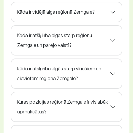
Kāda ir vidējā alga reģionā Zemgale?
Kāda ir atšķirība algās starp reģionu
Zemgale un pārējo valsti?
Kāda ir atšķirība algās starp vīriešiem un
sievietēm reģionā Zemgale?
Kuras pozīcijas reģionā Zemgale ir vislabāk
apmaksātas?