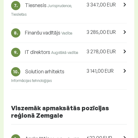
3 347,00 EUR
Tiesnesis
7.
Jurisprudence,
Tieslietas
3 285,00 EUR
Finanšu vadītājs
8.
Vadība
3 278,00 EUR
IT direktors
9.
Augstākā vadība
3 141,00 EUR
Solution arhitekts
10.
Informācijas tehnoloģijas
Viszemāk apmaksātās pozīcijas
reģionā Zemgale