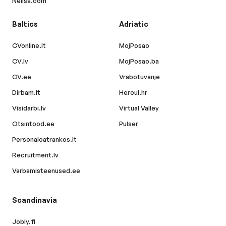
Nelisa.com
Baltics
Adriatic
CVonline.lt
MojPosao
CV.lv
MojPosao.ba
CV.ee
Vrabotuvanje
Dirbam.lt
Hercul.hr
Visidarbi.lv
Virtual Valley
Otsintood.ee
Pulser
Personaloatrankos.lt
Recruitment.lv
Varbamisteenused.ee
Scandinavia
Jobly.fi