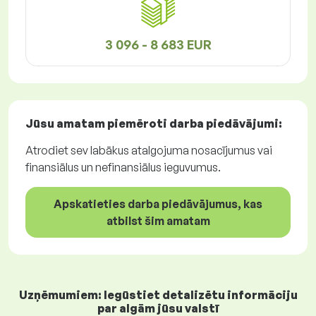
3 096 - 8 683 EUR
Jūsu amatam piemēroti
darba piedāvājumi
:
Atrodiet sev labākus atalgojuma nosacījumus vai
finansiālus un nefinansiālus ieguvumus.
Apskatieties darba piedāvājumus, kas
atbilst šim amatam
Uzņēmumiem: Iegūstiet detalizētu informāciju
par algām jūsu valstī