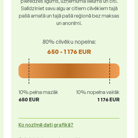
pieredzes ilgums, uzņēmuma lielums un citi.
Salīdziniet savu algu ar citiem cilvēkiem tajā
pašā amatā un tajā pašā reģionā bez maksas
un anonīmi.
80% cilvēku nopelna:
650 - 1 176 EUR
10% pelna mazāk
10% nopelna vairāk
650 EUR
1 176 EUR
Ko nozīmē dati grafikā?