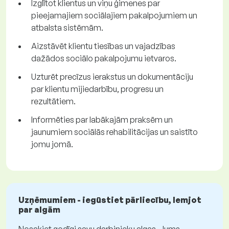
Izglītot klientus un viņu ģimenes par
pieejamajiem sociālajiem pakalpojumiem un
atbalsta sistēmām.
Aizstāvēt klientu tiesības un vajadzības
dažādos sociālo pakalpojumu ietvaros.
Uzturēt precīzus ierakstus un dokumentāciju
par klientu mijiedarbību, progresu un
rezultātiem.
Informēties par labākajām praksēm un
jaunumiem sociālās rehabilitācijas un saistīto
jomu jomā.
Uzņēmumiem - iegūstiet pārliecību, lemjot
par algām