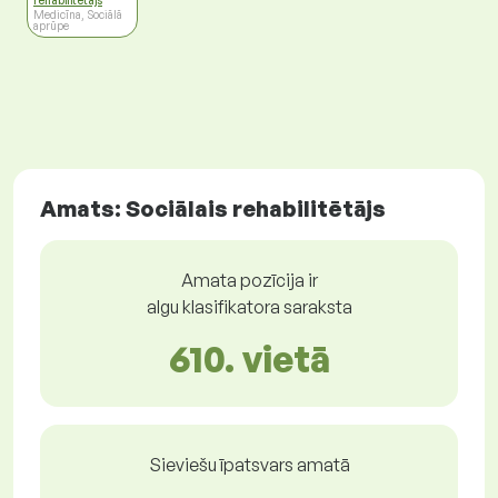
rehabilitētājs
Medicīna, Sociālā
aprūpe
Amats: Sociālais rehabilitētājs
Amata pozīcija ir
algu klasifikatora saraksta
610. vietā
Sieviešu īpatsvars amatā