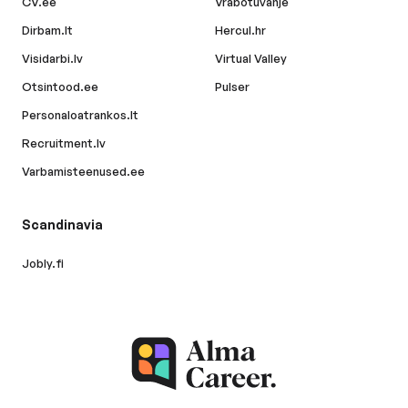
CV.ee
Vrabotuvanje
Dirbam.lt
Hercul.hr
Visidarbi.lv
Virtual Valley
Otsintood.ee
Pulser
Personaloatrankos.lt
Recruitment.lv
Varbamisteenused.ee
Scandinavia
Jobly.fi