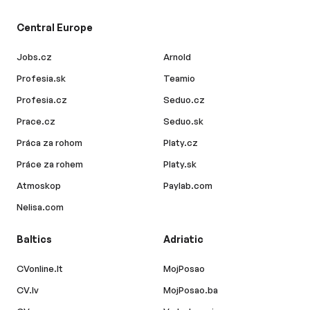
Central Europe
Jobs.cz
Arnold
Profesia.sk
Teamio
Profesia.cz
Seduo.cz
Prace.cz
Seduo.sk
Práca za rohom
Platy.cz
Práce za rohem
Platy.sk
Atmoskop
Paylab.com
Nelisa.com
Baltics
Adriatic
CVonline.lt
MojPosao
CV.lv
MojPosao.ba