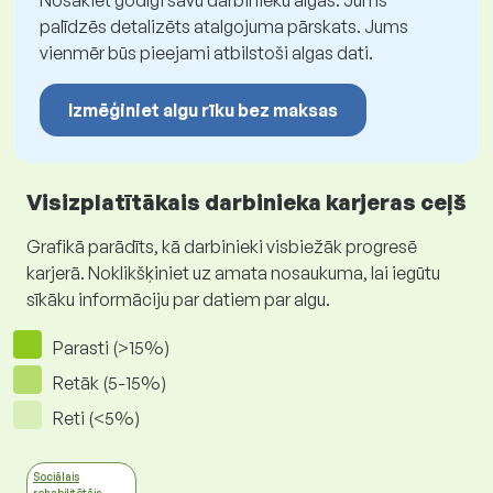
Nosakiet godīgi savu darbinieku algas. Jums
palīdzēs detalizēts atalgojuma pārskats. Jums
vienmēr būs pieejami atbilstoši algas dati.
Izmēģiniet algu rīku bez maksas
Visizplatītākais darbinieka karjeras ceļš
Grafikā parādīts, kā darbinieki visbiežāk progresē
karjerā. Noklikšķiniet uz amata nosaukuma, lai iegūtu
sīkāku informāciju par datiem par algu.
Parasti (>15%)
Retāk (5-15%)
Reti (<5%)
Sociālais