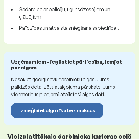
Sadarbība ar policiju, ugunsdzēsējiem un
glābējiem.
Palīdzības un atbalsta sniegšana sabiedrībai.
Uzņēmumiem - iegūstiet pārliecību, lemjot
par algām
Nosakiet godīgi savu darbinieku algas. Jums
palīdzēs detalizēts atalgojuma pārskats. Jums
vienmēr būs pieejami atbilstoši algas dati.
Izmēģiniet algu rīku bez maksas
Visizplatītākais darbinieka karjeras ceļš