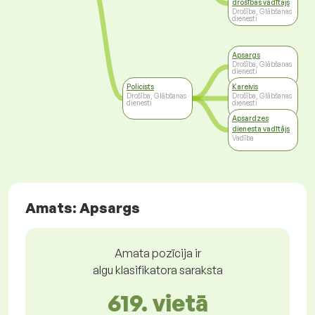
drošības vadītājs
Drošība, Glābšanas
dienesti
Apsargs
Drošība, Glābšanas
dienesti
Policists
Kareivis
Drošība, Glābšanas
Drošība, Glābšanas
dienesti
dienesti
Apsardzes
dienesta vadītājs
Vadība
Amats: Apsargs
Amata pozīcija ir
algu klasifikatora saraksta
619. vietā