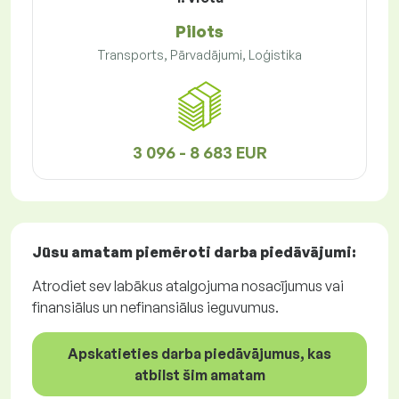
Pilots
Transports, Pārvadājumi, Loģistika
3 096 - 8 683 EUR
Jūsu amatam piemēroti
darba piedāvājumi
:
Atrodiet sev labākus atalgojuma nosacījumus vai
finansiālus un nefinansiālus ieguvumus.
Apskatieties darba piedāvājumus, kas
atbilst šim amatam