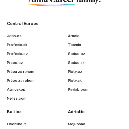
Central Europe
Jobs.cz
Arnold
Profesia.sk
Teamio
Profesia.cz
Seduo.cz
Prace.cz
Seduo.sk
Práca za rohom
Platy.cz
Práce za rohem
Platy.sk
Atmoskop
Paylab.com
Nelisa.com
Baltics
Adriatic
CVonline.lt
MojPosao