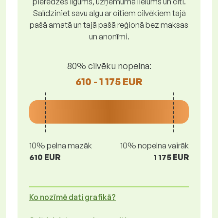
pieredzes ilgums, uzņēmuma lielums un citi.
Salīdziniet savu algu ar citiem cilvēkiem tajā
pašā amatā un tajā pašā reģionā bez maksas
un anonīmi.
80% cilvēku nopelna:
610 - 1 175 EUR
10% pelna mazāk
10% nopelna vairāk
610 EUR
1 175 EUR
Ko nozīmē dati grafikā?