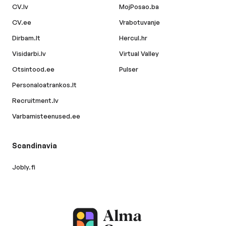
CV.lv
MojPosao.ba
CV.ee
Vrabotuvanje
Dirbam.lt
Hercul.hr
Visidarbi.lv
Virtual Valley
Otsintood.ee
Pulser
Personaloatrankos.lt
Recruitment.lv
Varbamisteenused.ee
Scandinavia
Jobly.fi