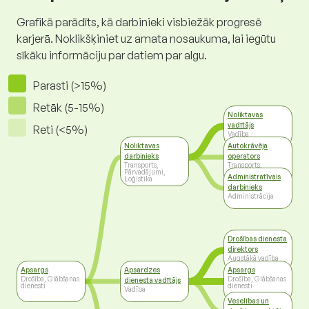
Grafikā parādīts, kā darbinieki visbiežāk progresē
karjerā. Noklikšķiniet uz amata nosaukuma, lai iegūtu
sīkāku informāciju par datiem par algu.
Parasti (>15%)
Retāk (5-15%)
Noliktavas
vadītājs
Reti (<5%)
Vadība
Noliktavas
Autokrāvēja
darbinieks
operators
Transports,
Transports,
Pārvadājumi,
Pārvadājumi,
Administratīvais
Loģistika
Loģistika
darbinieks
Administrācija
Drošības dienesta
direktors
Augstākā vadība
Apsargs
Apsardzes
Apsargs
Drošība, Glābšanas
Drošība, Glābšanas
dienesta vadītājs
dienesti
dienesti
Vadība
Veselības un