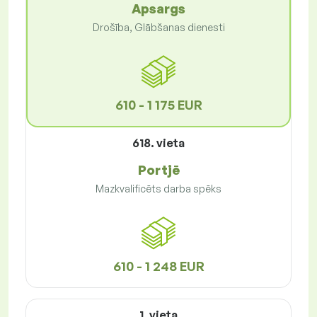
Apsargs
Drošība, Glābšanas dienesti
610 - 1 175 EUR
618. vieta
Portjē
Mazkvalificēts darba spēks
610 - 1 248 EUR
1. vieta