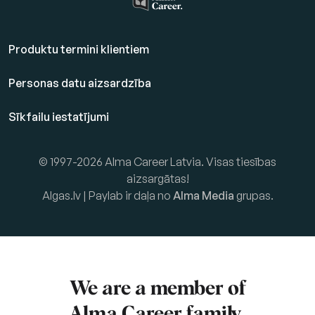
Produktu termini klientiem
Personas datu aizsardzība
Sīkfailu iestatījumi
© 1997-2026 Alma Career Latvia. Visas tiesības
aizsargātas!
Algas.lv | Paylab ir daļa no
Alma Media
grupas.
We are a member of
Alma Career
family.