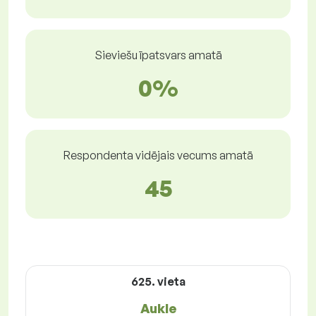
Sieviešu īpatsvars amatā
0%
Respondenta vidējais vecums amatā
45
625. vieta
Aukle