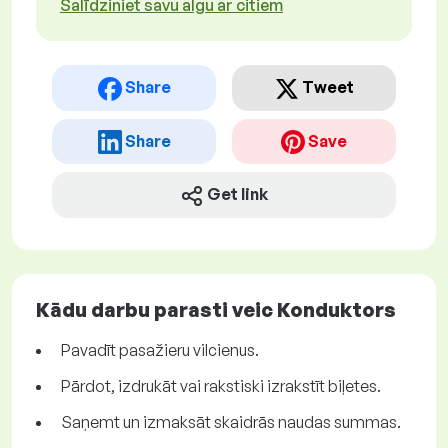
Salīdziniet savu algu ar citiem
Share
Tweet
Share
Save
Get link
Kādu darbu parasti veic Konduktors
Pavadīt pasažieru vilcienus.
Pārdot, izdrukāt vai rakstiski izrakstīt biļetes.
Saņemt un izmaksāt skaidrās naudas summas.