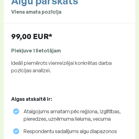
Algu pārskats
Viena amata pozīcija
99,00 EUR*
Piekļuve 1 lietotājam
Ideāli piemērots vienreizējai konkrētas darba
pozīcijas analīzei.
Algas atskaitē ir:
Atalgojums amatam pēc reģiona, izglītības,
pieredzes, uzņēmuma lieluma, vecuma
Respondentu sadalījums algu diapazonos