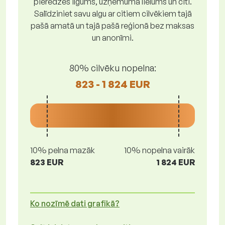
pieredzes ilgums, uzņēmuma lielums un citi.
Salīdziniet savu algu ar citiem cilvēkiem tajā
pašā amatā un tajā pašā reģionā bez maksas
un anonīmi.
80% cilvēku nopelna:
823 - 1 824 EUR
10% pelna mazāk
10% nopelna vairāk
823 EUR
1 824 EUR
Ko nozīmē dati grafikā?