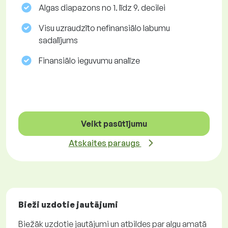
Algas diapazons no 1. līdz 9. decilei
Visu uzraudzīto nefinansiālo labumu
sadalījums
Finansiālo ieguvumu analīze
Veikt pasūtījumu
Atskaites paraugs
Bieži uzdotie jautājumi
Biežāk uzdotie jautājumi un atbildes par algu amatā