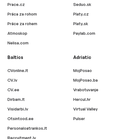
Prace.cz
Seduo.sk
Práca za rohom
Platy.cz
Práce za rohem
Platy.sk
Atmoskop
Paylab.com
Nelisa.com
Baltics
Adriatic
CVonline.lt
MojPosao
CV.lv
MojPosao.ba
CV.ee
Vrabotuvanje
Dirbam.lt
Hercul.hr
Visidarbi.lv
Virtual Valley
Otsintood.ee
Pulser
Personaloatrankos.lt
Recruitment.lv