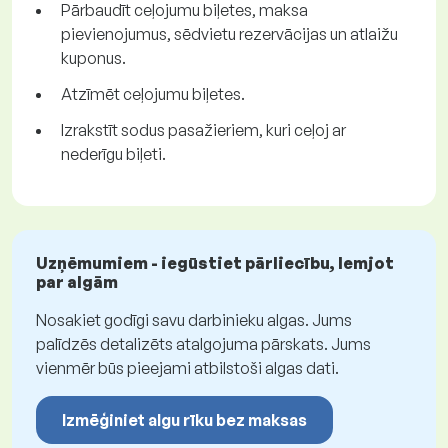
Pārbaudīt ceļojumu biļetes, maksa
pievienojumus, sēdvietu rezervācijas un atlaižu
kuponus.
Atzīmēt ceļojumu biļetes.
Izrakstīt sodus pasažieriem, kuri ceļoj ar
nederīgu biļeti.
Uzņēmumiem - iegūstiet pārliecību, lemjot
par algām
Nosakiet godīgi savu darbinieku algas. Jums
palīdzēs detalizēts atalgojuma pārskats. Jums
vienmēr būs pieejami atbilstoši algas dati.
Izmēģiniet algu rīku bez maksas