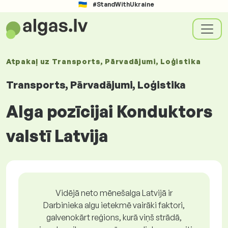
#StandWithUkraine
Atpakaļ uz
Transports, Pārvadājumi, Loģistika
Transports, Pārvadājumi, Loģistika
Alga pozīcijai Konduktors
valstī Latvija
Vidējā neto mēnešalga Latvijā ir
Darbinieka algu ietekmē vairāki faktori,
galvenokārt reģions, kurā viņš strādā,