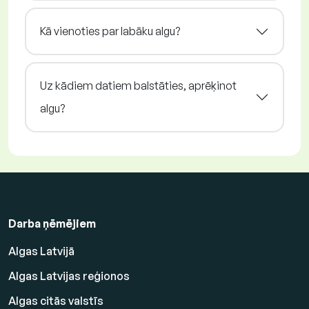
Kā vienoties par labāku algu?
Uz kādiem datiem balstāties, aprēķinot
algu?
Darba ņēmējiem
Algas Latvijā
Algas Latvijas reģionos
Algas citās valstīs