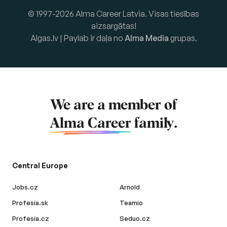
© 1997-2026 Alma Career Latvia. Visas tiesības
aizsargātas!
Algas.lv | Paylab ir daļa no
Alma Media
grupas.
We are a member of
Alma Career
family.
Central Europe
Jobs.cz
Arnold
Profesia.sk
Teamio
Profesia.cz
Seduo.cz