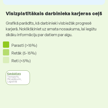
Visizplatītākais darbinieka karjeras ceļš
Grafikā parādīts, kā darbinieki visbiežāk progresē
karjerā. Noklikšķiniet uz amata nosaukuma, lai iegūtu
sīkāku informāciju par datiem par algu.
Parasti (>15%)
Retāk (5-15%)
Reti (<5%)
Konduktors
Transports,
Pārvadājumi,
Loģistika