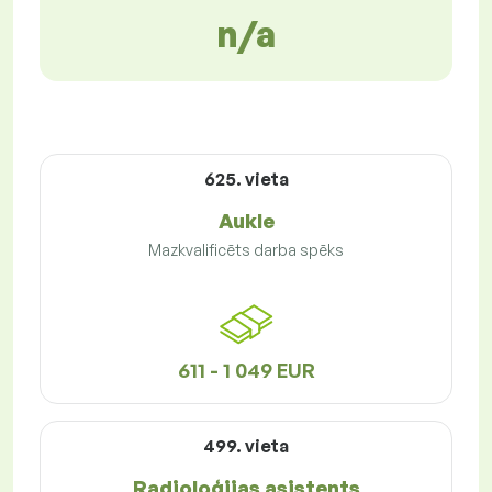
n/a
625. vieta
Aukle
Mazkvalificēts darba spēks
611 - 1 049 EUR
499. vieta
Radioloģijas asistents