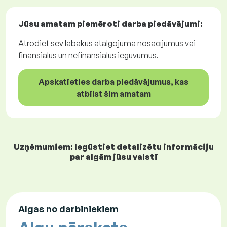
Jūsu amatam piemēroti
darba piedāvājumi
:
Atrodiet sev labākus atalgojuma nosacījumus vai
finansiālus un nefinansiālus ieguvumus.
Apskatieties darba piedāvājumus, kas
atbilst šim amatam
Uzņēmumiem: Iegūstiet detalizētu informāciju
par algām jūsu valstī
Algas no darbiniekiem