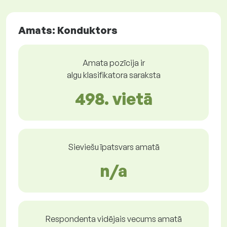
Amats: Konduktors
Amata pozīcija ir
algu klasifikatora saraksta
498. vietā
Sieviešu īpatsvars amatā
n/a
Respondenta vidējais vecums amatā