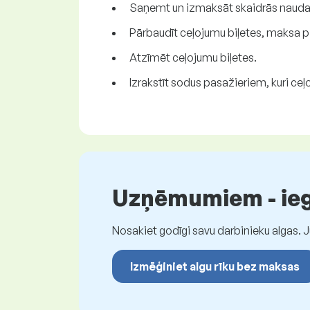
Saņemt un izmaksāt skaidrās naud
Pārbaudīt ceļojumu biļetes, maksa p
Atzīmēt ceļojumu biļetes.
Izrakstīt sodus pasažieriem, kuri ceļoj
Uzņēmumiem - iegū
Nosakiet godīgi savu darbinieku algas. 
Izmēģiniet algu rīku bez maksas