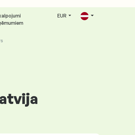
kalpojumi
EUR
ņēmumiem
rs
atvija