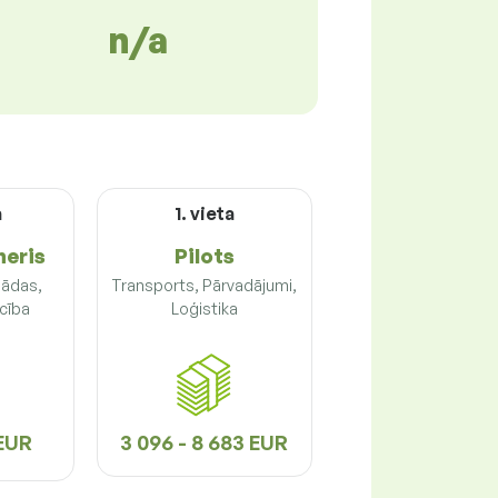
n/a
a
1. vieta
neris
Pilots
 ādas,
Transports, Pārvadājumi,
cība
Loģistika
 EUR
3 096 - 8 683 EUR