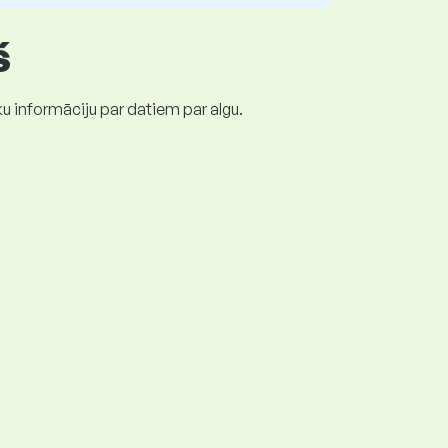
š
ku informāciju par datiem par algu.