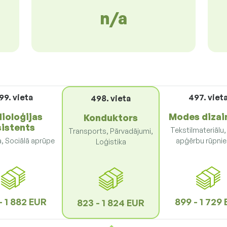
n/a
99. vieta
497. viet
498. vieta
ioloģijas
Modes dizai
Konduktors
sistents
Tekstilmateriālu,
Transports, Pārvadājumi,
, Sociālā aprūpe
apģērbu rūpnie
Loģistika
- 1 882 EUR
899 - 1 729
823 - 1 824 EUR