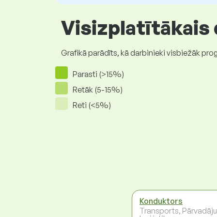
Visizplatītākais
Grafikā parādīts, kā darbinieki visbiežāk pro
Parasti (>15%)
Retāk (5-15%)
Reti (<5%)
Konduktors
Transports, Pārvadāj