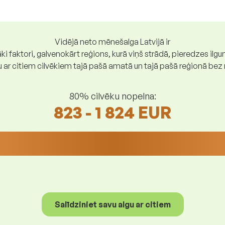
Vidējā neto mēnešalga Latvijā ir
ki faktori, galvenokārt reģions, kurā viņš strādā, pieredzes ilg
gu ar citiem cilvēkiem tajā pašā amatā un tajā pašā reģionā be
80% cilvēku nopelna:
823 - 1 824 EUR
Salīdziniet savu algu ar citiem