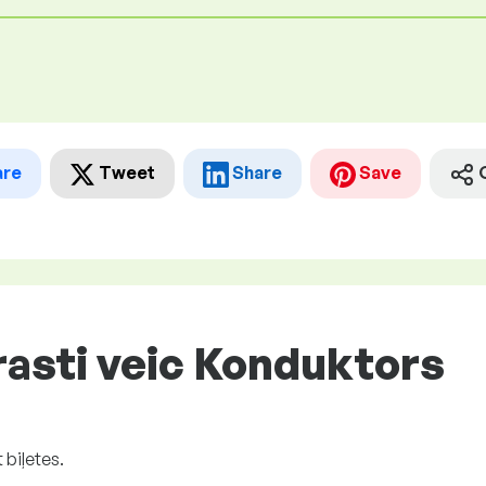
are
Tweet
Share
Save
rasti veic Konduktors
t biļetes.