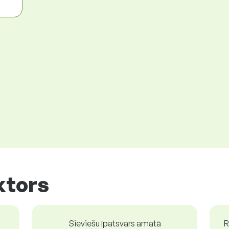
ktors
Sieviešu īpatsvars amatā
R