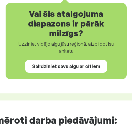
Vai šis atalgojuma
diapazons ir pārāk
milzīgs?
Uzziniet vidējo algu jūsu reģionā, aizpildot īsu
anketu
Salīdziniet savu algu ar citiem
mēroti
darba piedāvājumi
: