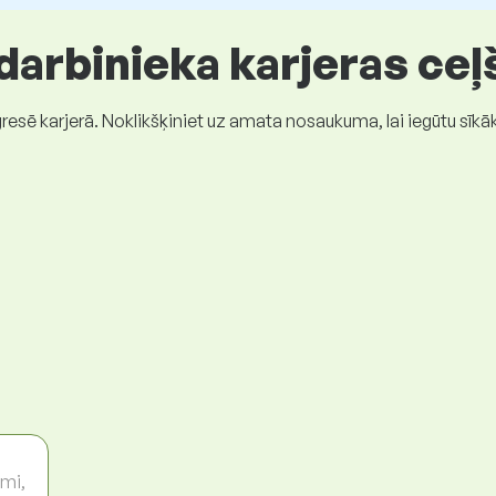
 darbinieka karjeras ceļ
gresē karjerā. Noklikšķiniet uz amata nosaukuma, lai iegūtu sīkā
umi,