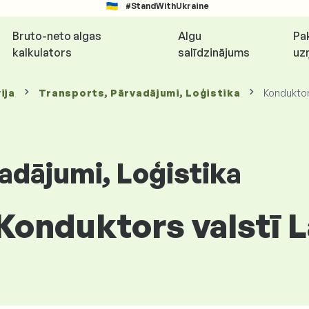
#StandWithUkraine
Bruto-neto algas
Algu
Pa
kalkulators
salīdzinājums
uz
ija
Transports, Pārvadājumi, Loģistika
Kondukto
adājumi, Loģistika
 Konduktors valstī L