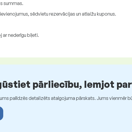
as summas.
ievienojumus, sēdvietu rezervācijas un atlaižu kuponus.
 ar nederīgu biļeti.
stiet pārliecību, lemjot pa
Jums palīdzēs detalizēts atalgojuma pārskats. Jums vienmēr būs