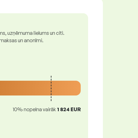
ums, uzņēmuma lielums un citi.
z maksas un anonīmi.
10% nopelna vairāk
1 824 EUR