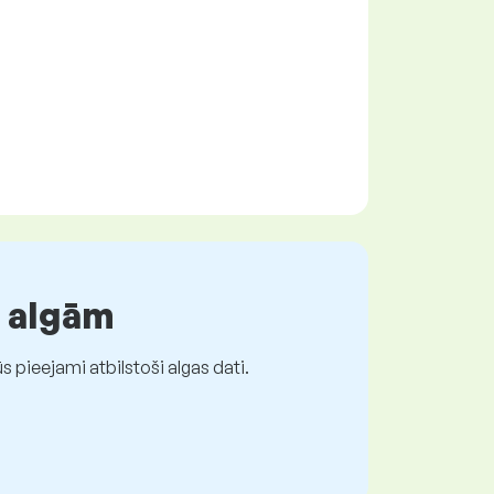
r algām
 pieejami atbilstoši algas dati.