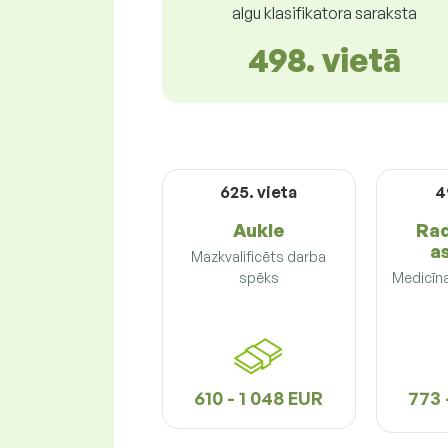
algu klasifikatora saraksta
498. vietā
625. vieta
4
Aukle
Rad
a
Mazkvalificēts darba
spēks
Medicīna
610 - 1 048 EUR
773 