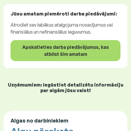
Jūsu amatam piemēroti
darba piedāvājumi
:
Atrodiet sev labākus atalgojuma nosacījumus vai
finansiālus un nefinansiālus ieguvumus.
Apskatieties darba piedāvājumus, kas
atbilst šim amatam
Uzņēmumiem: Iegūstiet detalizētu informāciju
par algām jūsu valstī
Algas no darbiniekiem