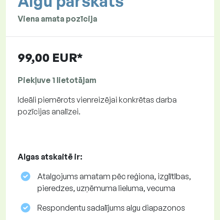
Algu pārskats
Viena amata pozīcija
99,00 EUR*
Piekļuve 1 lietotājam
Ideāli piemērots vienreizējai konkrētas darba
pozīcijas analīzei.
Algas atskaitē ir:
Atalgojums amatam pēc reģiona, izglītības,
pieredzes, uzņēmuma lieluma, vecuma
Respondentu sadalījums algu diapazonos