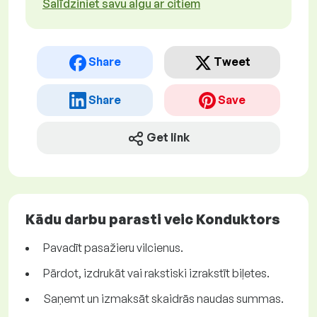
Salīdziniet savu algu ar citiem
Share
Tweet
Share
Save
Get link
Kādu darbu parasti veic Konduktors
Pavadīt pasažieru vilcienus.
Pārdot, izdrukāt vai rakstiski izrakstīt biļetes.
Saņemt un izmaksāt skaidrās naudas summas.