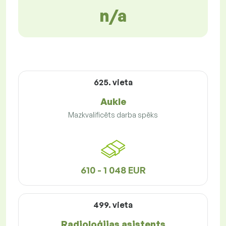
n/a
625. vieta
Aukle
Mazkvalificēts darba spēks
610 - 1 048 EUR
499. vieta
Radioloģijas asistents