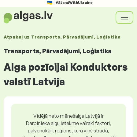
#StandWithUkraine
Atpakaļ uz
Transports, Pārvadājumi, Loģistika
Transports, Pārvadājumi, Loģistika
Alga pozīcijai Konduktors
valstī Latvija
Vidējā neto mēnešalga Latvijā ir
Darbinieka algu ietekmē vairāki faktori,
galvenokārt reģions, kurā viņš strādā,