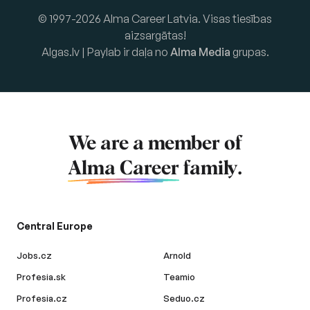
© 1997-2026 Alma Career Latvia. Visas tiesības
aizsargātas!
Algas.lv | Paylab ir daļa no
Alma Media
grupas.
We are a member of
Alma Career
family.
Central Europe
Jobs.cz
Arnold
Profesia.sk
Teamio
Profesia.cz
Seduo.cz