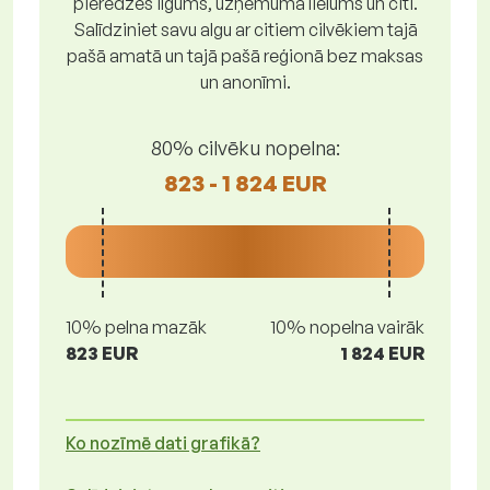
pieredzes ilgums, uzņēmuma lielums un citi.
Salīdziniet savu algu ar citiem cilvēkiem tajā
pašā amatā un tajā pašā reģionā bez maksas
un anonīmi.
80% cilvēku nopelna:
823 - 1 824 EUR
10% pelna mazāk
10% nopelna vairāk
823 EUR
1 824 EUR
Ko nozīmē dati grafikā?