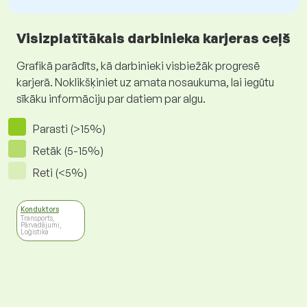
Visizplatītākais darbinieka karjeras ceļš
Grafikā parādīts, kā darbinieki visbiežāk progresē
karjerā. Noklikšķiniet uz amata nosaukuma, lai iegūtu
sīkāku informāciju par datiem par algu.
Parasti (>15%)
Retāk (5-15%)
Reti (<5%)
Konduktors
Transports,
Pārvadājumi,
Loģistika