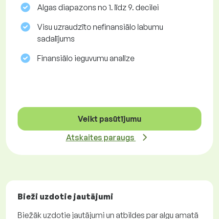
Algas diapazons no 1. līdz 9. decilei
Visu uzraudzīto nefinansiālo labumu
sadalījums
Finansiālo ieguvumu analīze
Veikt pasūtījumu
Atskaites paraugs
Bieži uzdotie jautājumi
Biežāk uzdotie jautājumi un atbildes par algu amatā