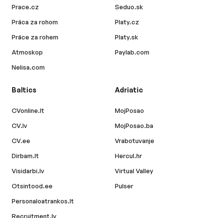
Prace.cz
Seduo.sk
Práca za rohom
Platy.cz
Práce za rohem
Platy.sk
Atmoskop
Paylab.com
Nelisa.com
Baltics
Adriatic
CVonline.lt
MojPosao
CV.lv
MojPosao.ba
CV.ee
Vrabotuvanje
Dirbam.lt
Hercul.hr
Visidarbi.lv
Virtual Valley
Otsintood.ee
Pulser
Personaloatrankos.lt
Recruitment.lv