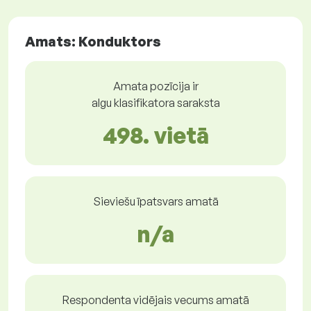
Amats: Konduktors
Amata pozīcija ir
algu klasifikatora saraksta
498. vietā
Sieviešu īpatsvars amatā
n/a
Respondenta vidējais vecums amatā