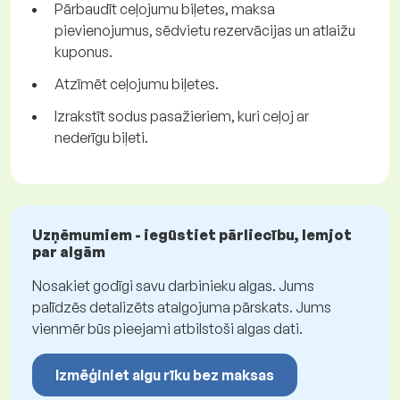
Pārbaudīt ceļojumu biļetes, maksa
pievienojumus, sēdvietu rezervācijas un atlaižu
kuponus.
Atzīmēt ceļojumu biļetes.
Izrakstīt sodus pasažieriem, kuri ceļoj ar
nederīgu biļeti.
Uzņēmumiem - iegūstiet pārliecību, lemjot
par algām
Nosakiet godīgi savu darbinieku algas. Jums
palīdzēs detalizēts atalgojuma pārskats. Jums
vienmēr būs pieejami atbilstoši algas dati.
Izmēģiniet algu rīku bez maksas