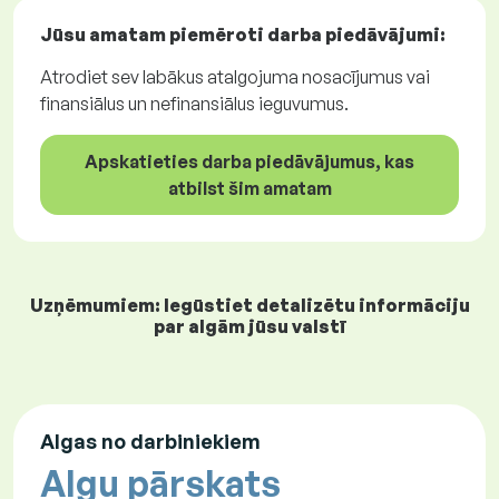
Jūsu amatam piemēroti
darba piedāvājumi
:
Atrodiet sev labākus atalgojuma nosacījumus vai
finansiālus un nefinansiālus ieguvumus.
Apskatieties darba piedāvājumus, kas
atbilst šim amatam
Uzņēmumiem: Iegūstiet detalizētu informāciju
par algām jūsu valstī
Algas no darbiniekiem
Algu pārskats