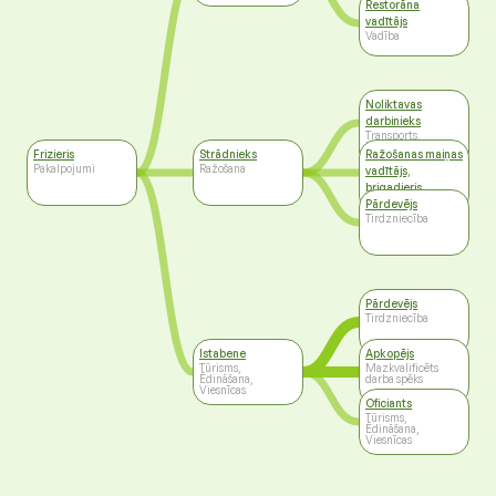
Restorāna
vadītājs
Vadība
Noliktavas
darbinieks
Transports,
Pārvadājumi,
Frizieris
Strādnieks
Ražošanas maiņas
Loģistika
Pakalpojumi
Ražošana
vadītājs,
brigadieris
Vadība
Pārdevējs
Tirdzniecība
Pārdevējs
Tirdzniecība
Istabene
Apkopējs
Tūrisms,
Mazkvalificēts
Ēdināšana,
darba spēks
Viesnīcas
Oficiants
Tūrisms,
Ēdināšana,
Viesnīcas