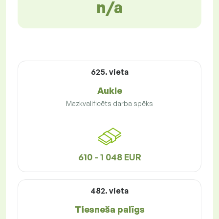
n/a
625. vieta
Aukle
Mazkvalificēts darba spēks
610 - 1 048 EUR
482. vieta
Tiesneša palīgs