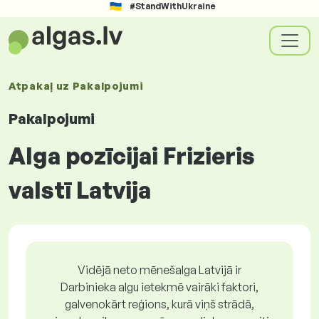
#StandWithUkraine
Atpakaļ uz
Pakalpojumi
Pakalpojumi
Alga pozīcijai Frizieris
valstī Latvija
Vidējā neto mēnešalga Latvijā ir
Darbinieka algu ietekmē vairāki faktori,
galvenokārt reģions, kurā viņš strādā,