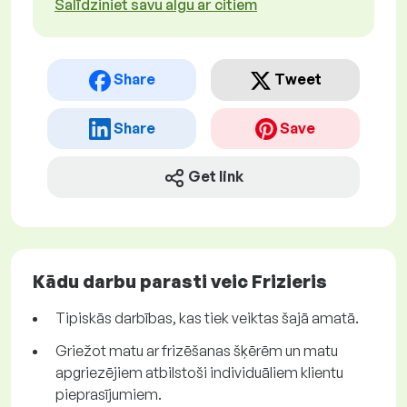
Salīdziniet savu algu ar citiem
Share
Tweet
Share
Save
Get link
Kādu darbu parasti veic Frizieris
Tipiskās darbības, kas tiek veiktas šajā amatā.
Griežot matu ar frizēšanas šķērēm un matu
apgriezējiem atbilstoši individuāliem klientu
pieprasījumiem.