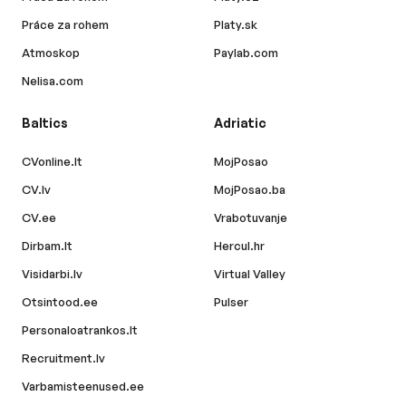
Práce za rohem
Platy.sk
Atmoskop
Paylab.com
Nelisa.com
Baltics
Adriatic
CVonline.lt
MojPosao
CV.lv
MojPosao.ba
CV.ee
Vrabotuvanje
Dirbam.lt
Hercul.hr
Visidarbi.lv
Virtual Valley
Otsintood.ee
Pulser
Personaloatrankos.lt
Recruitment.lv
Varbamisteenused.ee