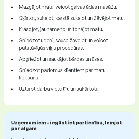
Mazgājot matu, veicot galvas ādas masāžu.
Sķīstot, sukaļot, karstā sukaļot un žāvējot matu.
Krāsojot, jaunāmeņo un tonējot matu.
Sniedzot ūdeni, sausā žāvējot un veicot
patstāvīgās viļņu procedūras.
Apgriežot un saukājot bārdas un ūsas.
Sniedzot padomus klientiem par matu
kopšanu.
Uzturot darba vietu tīru un sakārtotu.
Uzņēmumiem - iegūstiet pārliecību, lemjot
par algām