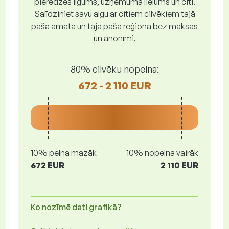
pieredzes ilgums, uzņēmuma lielums un citi.
Salīdziniet savu algu ar citiem cilvēkiem tajā
pašā amatā un tajā pašā reģionā bez maksas
un anonīmi.
80% cilvēku nopelna:
672 - 2 110 EUR
10% pelna mazāk
10% nopelna vairāk
672 EUR
2 110 EUR
Ko nozīmē dati grafikā?