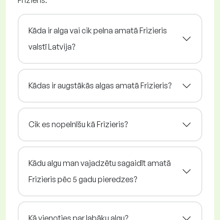
Frizieris.
Kāda ir alga vai cik pelna amatā Frizieris
valstī Latvija?
Kādas ir augstākās algas amatā Frizieris?
Cik es nopelnīšu kā Frizieris?
Kādu algu man vajadzētu sagaidīt amatā
Frizieris pēc 5 gadu pieredzes?
Kā vienoties par labāku algu?