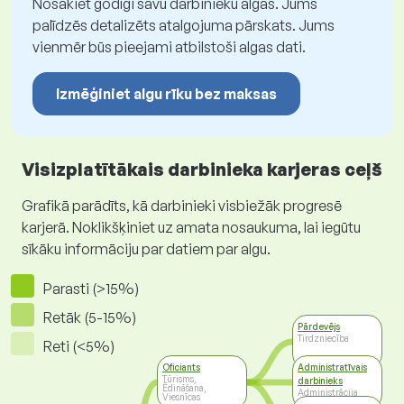
Nosakiet godīgi savu darbinieku algas. Jums
palīdzēs detalizēts atalgojuma pārskats. Jums
vienmēr būs pieejami atbilstoši algas dati.
Izmēģiniet algu rīku bez maksas
Visizplatītākais darbinieka karjeras ceļš
Grafikā parādīts, kā darbinieki visbiežāk progresē
karjerā. Noklikšķiniet uz amata nosaukuma, lai iegūtu
sīkāku informāciju par datiem par algu.
Parasti (>15%)
Retāk (5-15%)
Pārdevējs
Tirdzniecība
Reti (<5%)
Oficiants
Administratīvais
Tūrisms,
darbinieks
Ēdināšana,
Administrācija
Viesnīcas