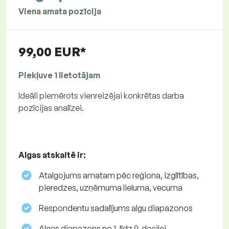
Viena amata pozīcija
99,00 EUR*
Piekļuve 1 lietotājam
Ideāli piemērots vienreizējai konkrētas darba
pozīcijas analīzei.
Algas atskaitē ir:
Atalgojums amatam pēc reģiona, izglītības,
pieredzes, uzņēmuma lieluma, vecuma
Respondentu sadalījums algu diapazonos
Algas diapazons no 1. līdz 9. decilei