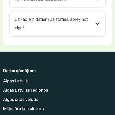
Uz kādiem datiem balstāties, aprēķinot
algu?
Darba ņēmējiem
Algas Latvijā
Algas Latvijas reģionos
Algas citās valstīs
Miljonāru kalkulators