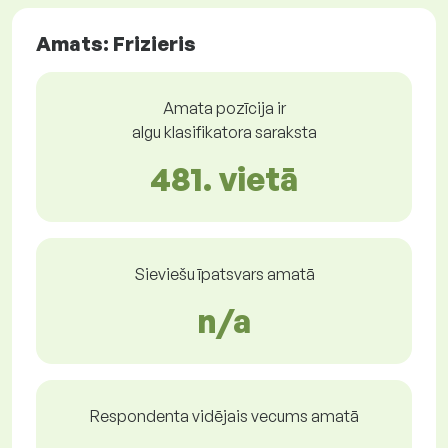
Amats: Frizieris
Amata pozīcija ir
algu klasifikatora saraksta
481. vietā
Sieviešu īpatsvars amatā
n/a
Respondenta vidējais vecums amatā