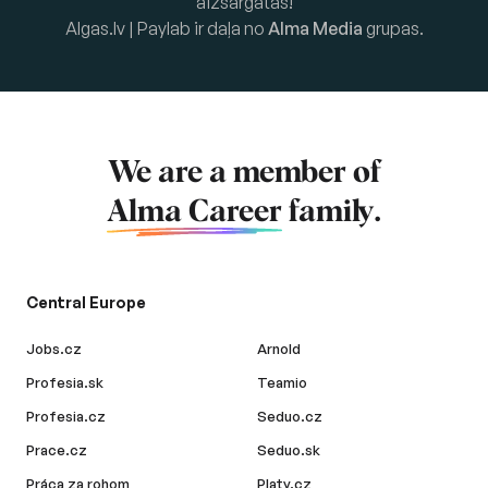
aizsargātas!
Algas.lv | Paylab ir daļa no
Alma Media
grupas.
We are a member of
Alma Career
family.
Central Europe
Jobs.cz
Arnold
Profesia.sk
Teamio
Profesia.cz
Seduo.cz
Prace.cz
Seduo.sk
Práca za rohom
Platy.cz