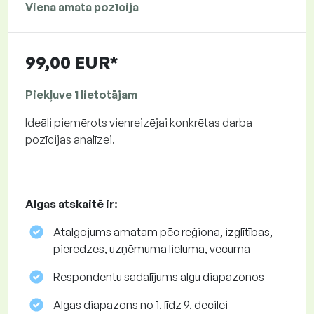
Viena amata pozīcija
99,00 EUR*
Piekļuve 1 lietotājam
Ideāli piemērots vienreizējai konkrētas darba
pozīcijas analīzei.
Algas atskaitē ir:
Atalgojums amatam pēc reģiona, izglītības,
pieredzes, uzņēmuma lieluma, vecuma
Respondentu sadalījums algu diapazonos
Algas diapazons no 1. līdz 9. decilei