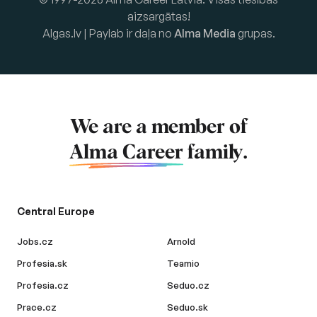
aizsargātas!
Algas.lv | Paylab ir daļa no
Alma Media
grupas.
We are a member of
Alma Career
family.
Central Europe
Jobs.cz
Arnold
Profesia.sk
Teamio
Profesia.cz
Seduo.cz
Prace.cz
Seduo.sk