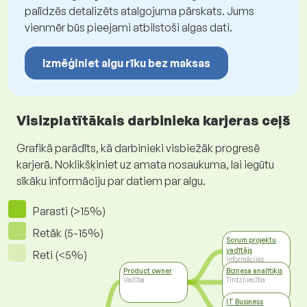
palīdzēs detalizēts atalgojuma pārskats. Jums
vienmēr būs pieejami atbilstoši algas dati.
Izmēģiniet algu rīku bez maksas
Visizplatītākais darbinieka karjeras ceļš
Grafikā parādīts, kā darbinieki visbiežāk progresē
karjerā. Noklikšķiniet uz amata nosaukuma, lai iegūtu
sīkāku informāciju par datiem par algu.
Parasti (>15%)
Retāk (5-15%)
Scrum projektu
vadītājs
Reti (<5%)
Informācijas
tehnoloģijas
Product owner
Biznesa analītiķis
Vadība
Tirdzniecība
IT Business