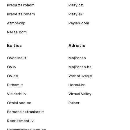
Práca za rohom
Platy.cz
Práce za rohem
Platy.sk
Atmoskop
Paylab.com
Nelisa.com
Baltics
Adriatic
CVonline.lt
MojPosao
CV.lv
MojPosao.ba
CV.ee
Vrabotuvanje
Dirbam.lt
Hercul.hr
Visidarbi.lv
Virtual Valley
Otsintood.ee
Pulser
Personaloatrankos.lt
Recruitment.lv
Varbamisteenused.ee