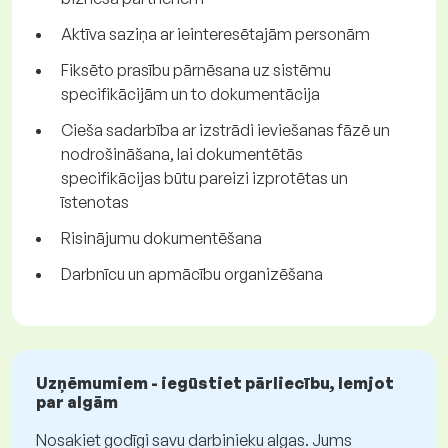
Aktīva saziņa ar ieinteresētajām personām
Fiksēto prasību pārnēsana uz sistēmu
specifikācijām un to dokumentācija
Cieša sadarbība ar izstrādi ieviešanas fāzē un
nodrošināšana, lai dokumentētās
specifikācijas būtu pareizi izprotētas un
īstenotas
Risinājumu dokumentēšana
Darbnīcu un apmācību organizēšana
Uzņēmumiem - iegūstiet pārliecību, lemjot
par algām
Nosakiet godīgi savu darbinieku algas. Jums