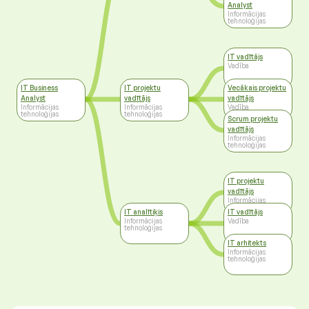
Analyst
Informācijas
tehnoloģijas
IT vadītājs
Vadība
IT Business
IT projektu
Vecākais projektu
Analyst
vadītājs
vadītājs
Informācijas
Informācijas
Vadība
tehnoloģijas
tehnoloģijas
Scrum projektu
vadītājs
Informācijas
tehnoloģijas
IT projektu
vadītājs
Informācijas
tehnoloģijas
IT analītiķis
IT vadītājs
Informācijas
Vadība
tehnoloģijas
IT arhitekts
Informācijas
tehnoloģijas