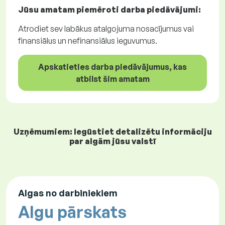
Jūsu amatam piemēroti
darba piedāvājumi
:
Atrodiet sev labākus atalgojuma nosacījumus vai
finansiālus un nefinansiālus ieguvumus.
Apskatieties darba piedāvājumus, kas
atbilst šim amatam
Uzņēmumiem: Iegūstiet detalizētu informāciju
par algām jūsu valstī
Algas no darbiniekiem
Algu pārskats