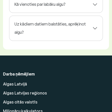
Kā vienoties par labāku algu?
Uz kādiem datiem balstāties, aprēķinot
algu?
Darba ņēmējiem
Algas Latvijā
Algas Latvijas reģionos
Algas citās valstīs
Miljonāru kalkulators