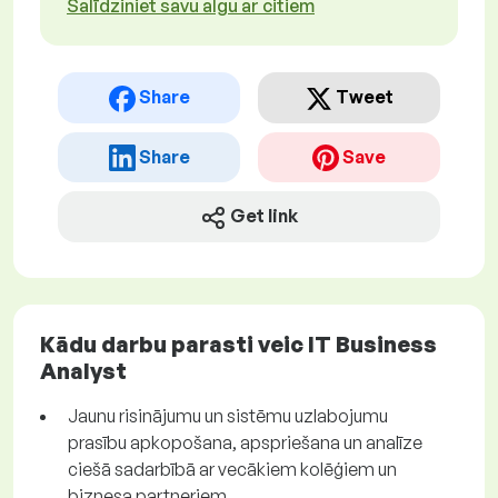
Salīdziniet savu algu ar citiem
Share
Tweet
Share
Save
Get link
Kādu darbu parasti veic IT Business
Analyst
Jaunu risinājumu un sistēmu uzlabojumu
prasību apkopošana, apspriešana un analīze
ciešā sadarbībā ar vecākiem kolēģiem un
biznesa partneriem