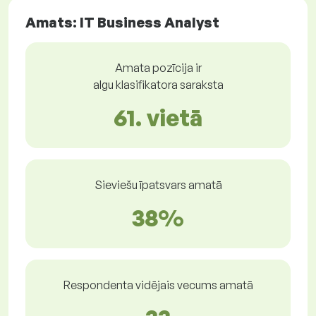
Amats: IT Business Analyst
Amata pozīcija ir
algu klasifikatora saraksta
61. vietā
Sieviešu īpatsvars amatā
38%
Respondenta vidējais vecums amatā