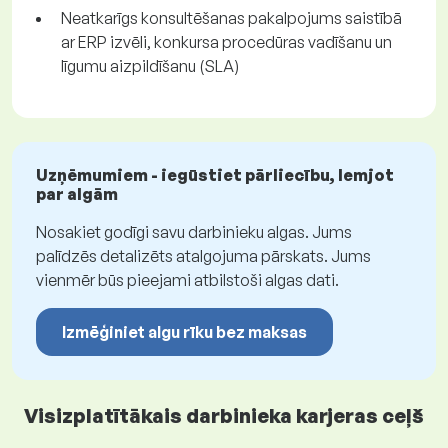
Neatkarīgs konsultēšanas pakalpojums saistībā
ar ERP izvēli, konkursa procedūras vadīšanu un
līgumu aizpildīšanu (SLA)
Uzņēmumiem - iegūstiet pārliecību, lemjot
par algām
Nosakiet godīgi savu darbinieku algas. Jums
palīdzēs detalizēts atalgojuma pārskats. Jums
vienmēr būs pieejami atbilstoši algas dati.
Izmēģiniet algu rīku bez maksas
Visizplatītākais darbinieka karjeras ceļš