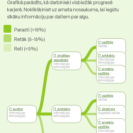
Grafikā parādīts, kā darbinieki visbiežāk progresē
karjerā. Noklikšķiniet uz amata nosaukuma, lai iegūtu
sīkāku informāciju par datiem par algu.
Parasti (>15%)
Retāk (5-15%)
IT vadītājs
Vadība
Reti (<5%)
IT drošības
IT arhitekts
Informācijas
speciālists
tehnoloģijas
Informācijas
tehnoloģijas
IT projektu
vadītājs
Informācijas
tehnoloģijas
IT vadītājs
Vadība
IT auditor
IT arhitekts
IT direktors
Informācijas
Informācijas
Augstākā vadība
tehnoloģijas
tehnoloģijas
IT projektu
vadītājs
Informācijas