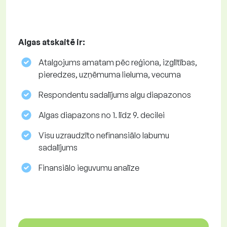
Algas atskaitē ir:
Atalgojums amatam pēc reģiona, izglītības,
pieredzes, uzņēmuma lieluma, vecuma
Respondentu sadalījums algu diapazonos
Algas diapazons no 1. līdz 9. decilei
Visu uzraudzīto nefinansiālo labumu
sadalījums
Finansiālo ieguvumu analīze