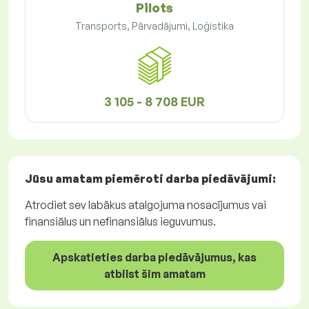
Pilots
Transports, Pārvadājumi, Loģistika
3 105 - 8 708 EUR
Jūsu amatam piemēroti
darba piedāvājumi
:
Atrodiet sev labākus atalgojuma nosacījumus vai
finansiālus un nefinansiālus ieguvumus.
Apskatieties darba piedāvājumus, kas
atbilst šim amatam