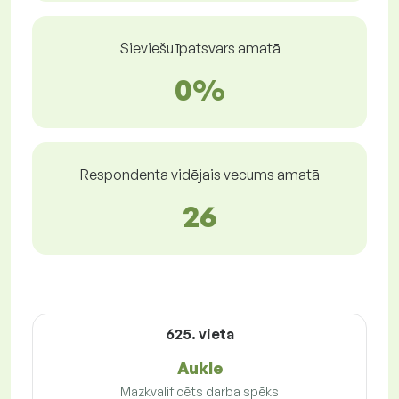
Sieviešu īpatsvars amatā
0%
Respondenta vidējais vecums amatā
26
625. vieta
Aukle
Mazkvalificēts darba spēks