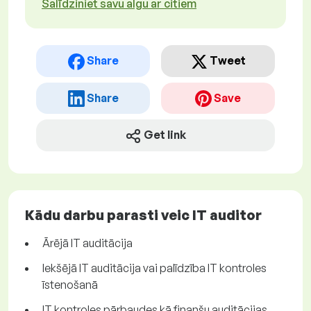
Salīdziniet savu algu ar citiem
Share
Tweet
Share
Save
Get link
Kādu darbu parasti veic IT auditor
Ārējā IT auditācija
Iekšējā IT auditācija vai palīdzība IT kontroles
īstenošanā
IT kontroles pārbaudes kā finanšu auditācijas