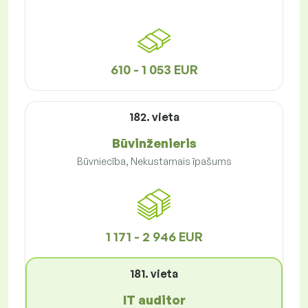
610 - 1 053 EUR
182. vieta
Būvinženieris
Būvniecība, Nekustamais īpašums
1 171 - 2 946 EUR
181. vieta
IT auditor