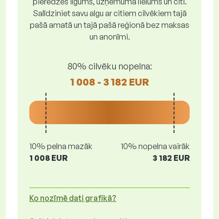
pieredzes ilgums, uzņēmuma lielums un citi.
Salīdziniet savu algu ar citiem cilvēkiem tajā
pašā amatā un tajā pašā reģionā bez maksas
un anonīmi.
80% cilvēku nopelna:
1 008 - 3 182 EUR
10% pelna mazāk
10% nopelna vairāk
1 008 EUR
3 182 EUR
Ko nozīmē dati grafikā?