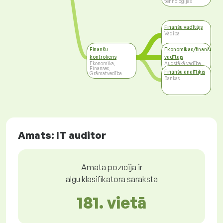
tehnoloģijas
Finanšu vadītājs
Vadība
Finanšu
Ekonomikas/finanšu
kontrolieris
vadītājs
Ekonomika,
Augstākā vadība
Finanses,
Finanšu analītiķis
Grāmatvedība
Bankas
Amats: IT auditor
Amata pozīcija ir
algu klasifikatora saraksta
181. vietā