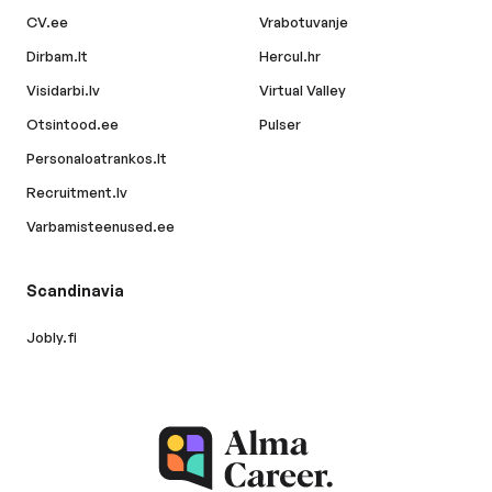
CV.ee
Vrabotuvanje
Dirbam.lt
Hercul.hr
Visidarbi.lv
Virtual Valley
Otsintood.ee
Pulser
Personaloatrankos.lt
Recruitment.lv
Varbamisteenused.ee
Scandinavia
Jobly.fi