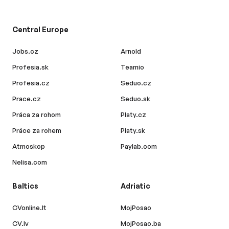
Central Europe
Jobs.cz
Arnold
Profesia.sk
Teamio
Profesia.cz
Seduo.cz
Prace.cz
Seduo.sk
Práca za rohom
Platy.cz
Práce za rohem
Platy.sk
Atmoskop
Paylab.com
Nelisa.com
Baltics
Adriatic
CVonline.lt
MojPosao
CV.lv
MojPosao.ba