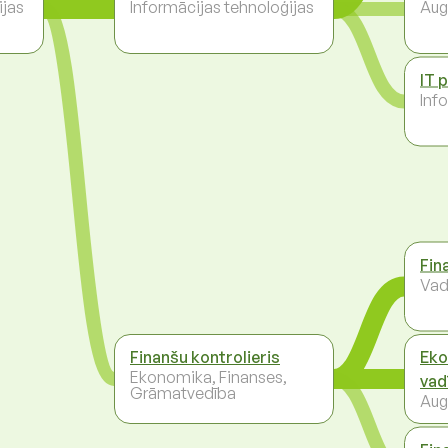
ijas
Informācijas tehnoloģijas
Aug
IT 
Inf
Fin
Vad
Finanšu kontrolieris
Eko
Ekonomika, Finanses,
vad
Grāmatvedība
Aug