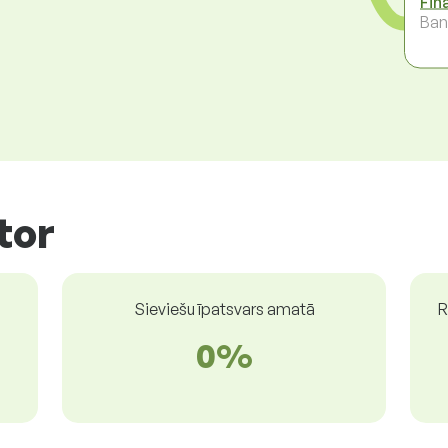
Fin
Ban
tor
Sieviešu īpatsvars amatā
R
0%