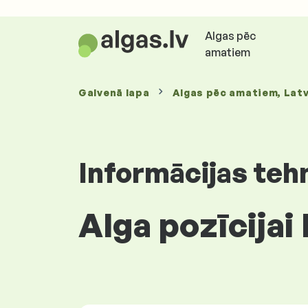
Algas pēc
amatiem
Galvenā lapa
Algas
pēc amatiem
, Latv
Informācijas teh
Alga pozīcijai 