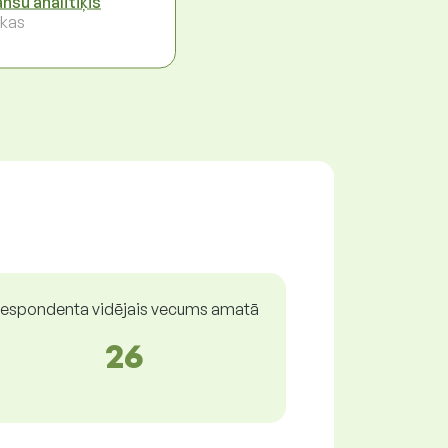
anšu analītiķis
kas
espondenta vidējais vecums amatā
26