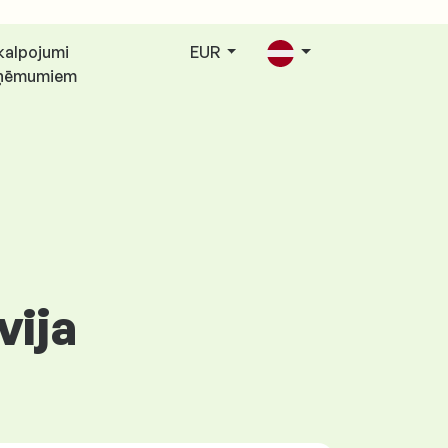
kalpojumi
EUR
ņēmumiem
vija