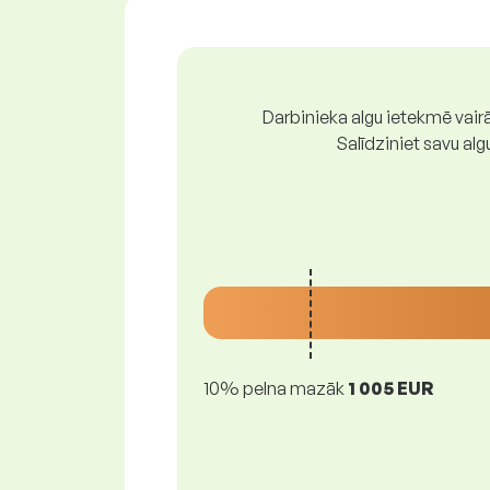
Darbinieka algu ietekmē vairā
Salīdziniet savu al
10% pelna mazāk
1 005 EUR