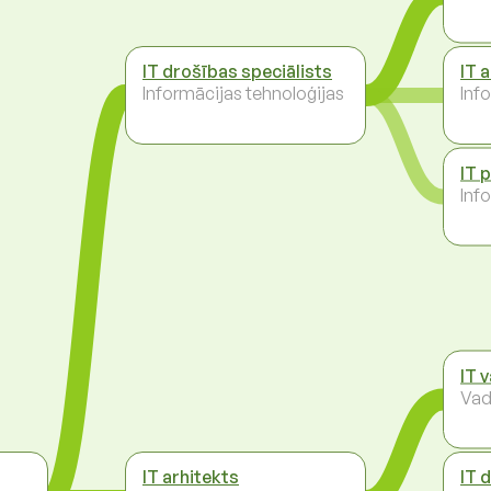
IT drošības speciālists
IT 
Informācijas tehnoloģijas
Inf
IT 
Inf
IT 
Vad
IT arhitekts
IT 