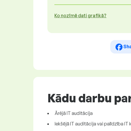
Ko nozīmē dati grafikā?
Sh
Kādu darbu par
Ārējā IT auditācija
Iekšējā IT auditācija vai palīdzība I