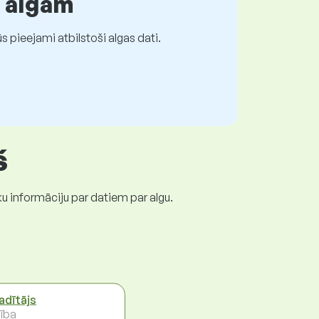
r algām
 pieejami atbilstoši algas dati.
š
ku informāciju par datiem par algu.
vadītājs
ība