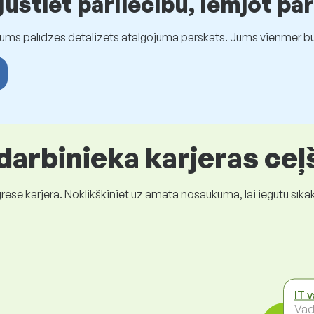
stiet pārliecību, lemjot pa
Jums palīdzēs detalizēts atalgojuma pārskats. Jums vienmēr būs
 darbinieka karjeras ceļ
gresē karjerā. Noklikšķiniet uz amata nosaukuma, lai iegūtu sīkā
IT 
Vad