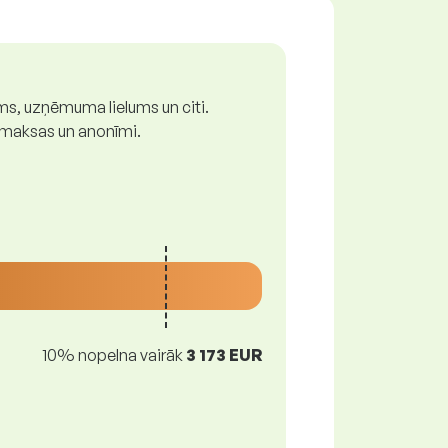
ums, uzņēmuma lielums un citi.
z maksas un anonīmi.
10% nopelna vairāk
3 173 EUR