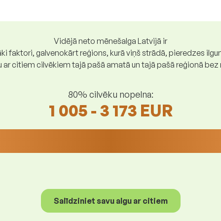
Vidējā neto mēnešalga Latvijā ir
ki faktori, galvenokārt reģions, kurā viņš strādā, pieredzes ilg
gu ar citiem cilvēkiem tajā pašā amatā un tajā pašā reģionā be
80% cilvēku nopelna:
1 005 - 3 173 EUR
Salīdziniet savu algu ar citiem