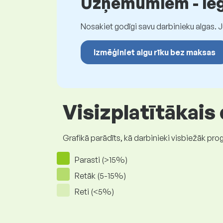
Uzņēmumiem - iegū
Nosakiet godīgi savu darbinieku algas. 
Izmēģiniet algu rīku bez maksas
Visizplatītākais
Grafikā parādīts, kā darbinieki visbiežāk pro
Parasti (>15%)
Retāk (5-15%)
Reti (<5%)