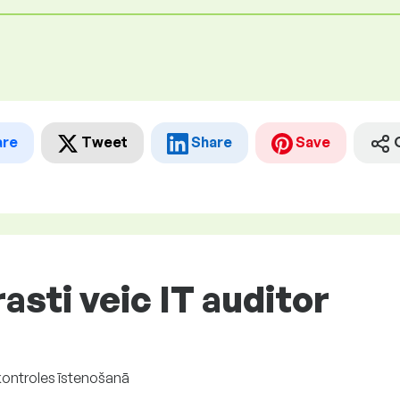
are
Tweet
Share
Save
asti veic IT auditor
T kontroles īstenošanā