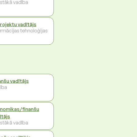
stākā vadība
projektu vadītājs
ormācijas tehnoloģijas
anšu vadītājs
ība
nomikas/finanšu
ītājs
stākā vadība