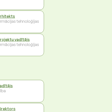
arhitekts
ormācijas tehnoloģijas
projektu vadītājs
ormācijas tehnoloģijas
vadītājs
ība
direktors