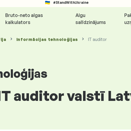
#StandWithUkraine
Bruto-neto algas
Algu
Pa
kalkulators
salīdzinājums
uz
ija
Informācijas tehnoloģijas
IT auditor
noloģijas
IT auditor valstī Lat