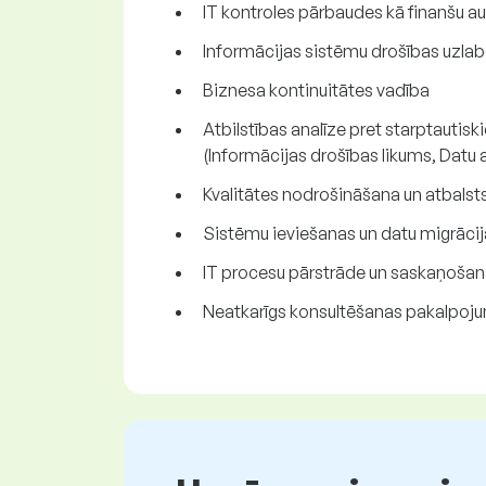
IT kontroles pārbaudes kā finanšu a
Informācijas sistēmu drošības uzlab
Biznesa kontinuitātes vadība
Atbilstības analīze pret starptautis
(Informācijas drošības likums, Datu
Kvalitātes nodrošināšana un atbalst
Sistēmu ieviešanas un datu migrāci
IT procesu pārstrāde un saskaņoša
Neatkarīgs konsultēšanas pakalpojum