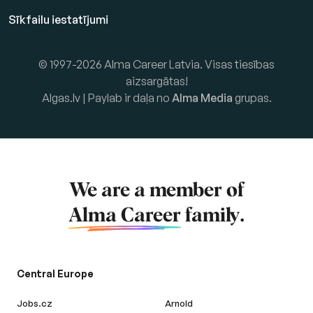
Sīkfailu iestatījumi
© 1997-2026 Alma Career Latvia. Visas tiesības
aizsargātas!
Algas.lv | Paylab ir daļa no
Alma Media
grupas.
We are a member of
Alma Career
family.
Central Europe
Jobs.cz
Arnold