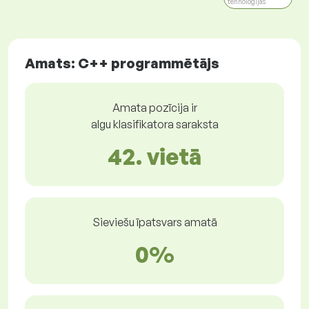
tehnoloģijas
Amats: C++ programmētājs
Amata pozīcija ir
algu klasifikatora saraksta
42. vietā
Sieviešu īpatsvars amatā
0%