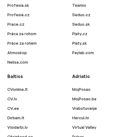
Profesia.sk
Teamio
Profesia.cz
Seduo.cz
Prace.cz
Seduo.sk
Práca za rohom
Platy.cz
Práce za rohem
Platy.sk
Atmoskop
Paylab.com
Nelisa.com
Baltics
Adriatic
CVonline.lt
MojPosao
CV.lv
MojPosao.ba
CV.ee
Vrabotuvanje
Dirbam.lt
Hercul.hr
Visidarbi.lv
Virtual Valley
Otsintood.ee
Pulser