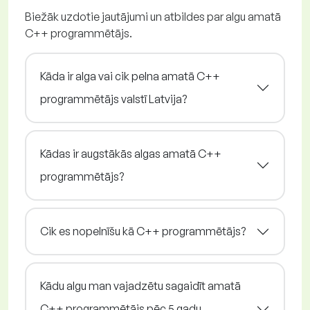
Biežāk uzdotie jautājumi un atbildes par algu amatā
C++ programmētājs.
Kāda ir alga vai cik pelna amatā C++
programmētājs valstī Latvija?
Kādas ir augstākās algas amatā C++
programmētājs?
Cik es nopelnīšu kā C++ programmētājs?
Kādu algu man vajadzētu sagaidīt amatā
C++ programmētājs pēc 5 gadu