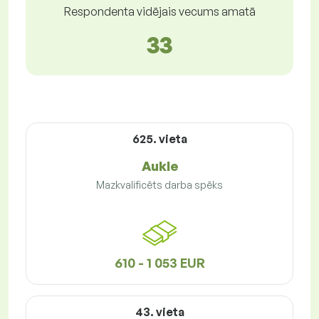
Respondenta vidējais vecums amatā
33
625. vieta
Aukle
Mazkvalificēts darba spēks
610 - 1 053 EUR
43. vieta