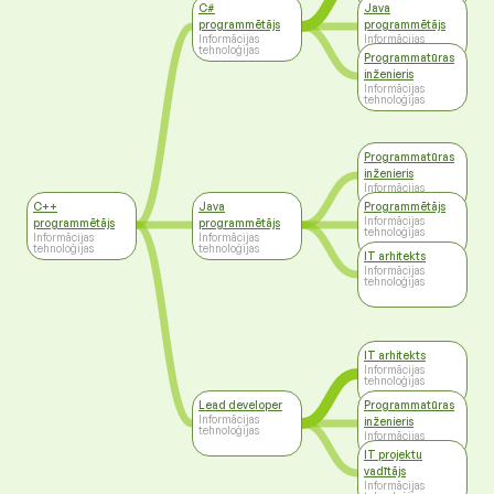
tehnoloģijas
C#
Java
programmētājs
programmētājs
Informācijas
Informācijas
tehnoloģijas
tehnoloģijas
Programmatūras
inženieris
Informācijas
tehnoloģijas
Programmatūras
inženieris
Informācijas
tehnoloģijas
C++
Java
Programmētājs
Informācijas
programmētājs
programmētājs
tehnoloģijas
Informācijas
Informācijas
tehnoloģijas
tehnoloģijas
IT arhitekts
Informācijas
tehnoloģijas
IT arhitekts
Informācijas
tehnoloģijas
Lead developer
Programmatūras
Informācijas
inženieris
tehnoloģijas
Informācijas
tehnoloģijas
IT projektu
vadītājs
Informācijas