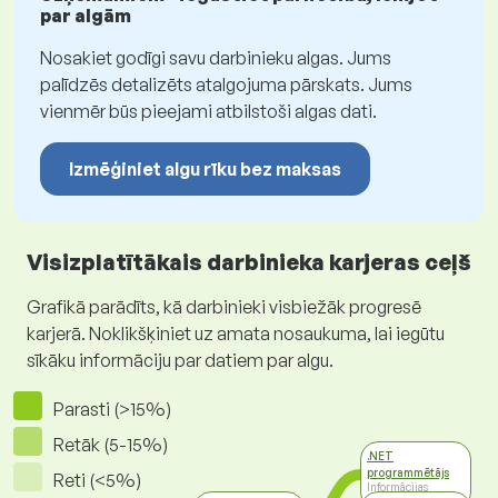
par algām
Nosakiet godīgi savu darbinieku algas. Jums
palīdzēs detalizēts atalgojuma pārskats. Jums
vienmēr būs pieejami atbilstoši algas dati.
Izmēģiniet algu rīku bez maksas
Visizplatītākais darbinieka karjeras ceļš
Grafikā parādīts, kā darbinieki visbiežāk progresē
karjerā. Noklikšķiniet uz amata nosaukuma, lai iegūtu
sīkāku informāciju par datiem par algu.
Parasti (>15%)
Retāk (5-15%)
.NET
programmētājs
Reti (<5%)
Informācijas