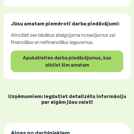
Jūsu amatam piemēroti
darba piedāvājumi
:
Atrodiet sev labākus atalgojuma nosacījumus vai
finansiālus un nefinansiālus ieguvumus.
Apskatieties darba piedāvājumus, kas
atbilst šim amatam
Uzņēmumiem: Iegūstiet detalizētu informāciju
par algām jūsu valstī
Algas no darbiniekiem