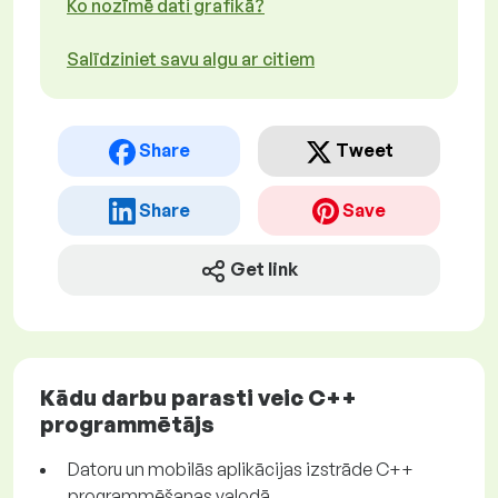
Ko nozīmē dati grafikā?
Salīdziniet savu algu ar citiem
Share
Tweet
Share
Save
Get link
Kādu darbu parasti veic C++
programmētājs
Datoru un mobilās aplikācijas izstrāde C++
programmēšanas valodā.