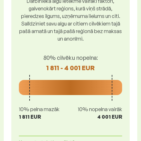
Darbinieka algu ietekmē vairāki faktori,
galvenokārt reģions, kurā viņš strādā,
pieredzes ilgums, uzņēmuma lielums un citi.
Salīdziniet savu algu ar citiem cilvēkiem tajā
pašā amatā un tajā pašā reģionā bez maksas
un anonīmi.
80% cilvēku nopelna:
1 811 - 4 001 EUR
10% pelna mazāk
10% nopelna vairāk
1 811 EUR
4 001 EUR