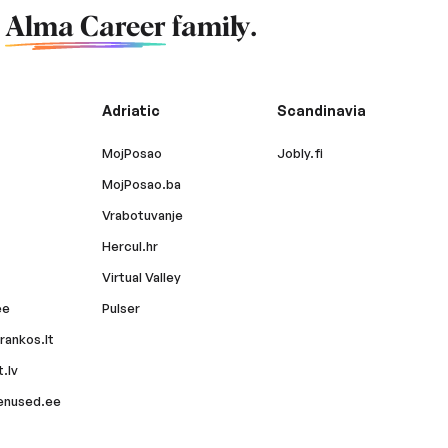
f
Alma Career
family.
Adriatic
Scandinavia
MojPosao
Jobly.fi
MojPosao.ba
Vrabotuvanje
Hercul.hr
Virtual Valley
ee
Pulser
rankos.lt
.lv
enused.ee