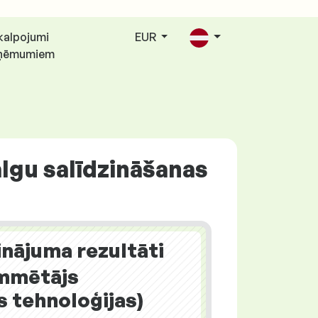
kalpojumi
EUR
ņēmumiem
algu salīdzināšanas
inājuma rezultāti
mmētājs
s tehnoloģijas)