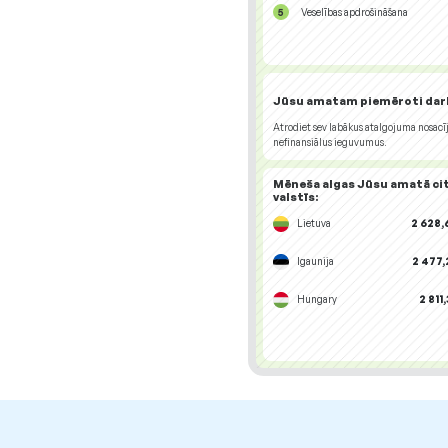
Veselības apdrošināšana
Jūsu amatam piemēroti
dar
Atrodiet sev labākus atalgojuma nosacī
nefinansiālus ieguvumus.
Mēneša algas Jūsu amatā
ci
valstīs
:
Lietuva
2 628,
Igaunija
2 477,
Hungary
2 811