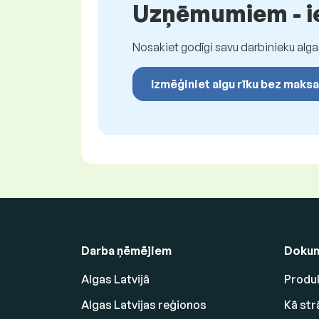
Uzņēmumiem - ie
Nosakiet godīgi savu darbinieku alga
Izmēģiniet algu rīku bez maks
Darba ņēmējiem
Dokum
Algas Latvijā
Produk
Algas Latvijas reģionos
Kā str