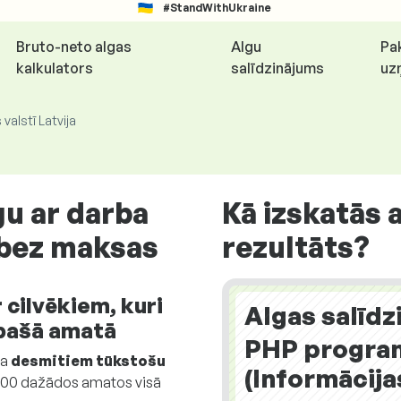
#StandWithUkraine
Bruto-neto algas
Algu
Pa
kalkulators
salīdzinājums
uz
valstī Latvija
gu ar darba
Kā izskatās 
 bez maksas
rezultāts?
 cilvēkiem, kuri
Algas salīdz
 pašā amatā
PHP progra
ja
desmitiem tūkstošu
(Informācija
ā 700 dažādos amatos visā