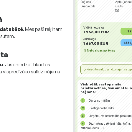
Reģions
Aptaujas dal
Daugavpils
skaits
138
ā
Vidējā neto alga
 datubāzē
. Mēs paši rēķinām
1 
1 963,00 EUR
nesūtām.
Jūsu alga
1 667
1 667,00 EUR
Neto algas aprēķins
ēta
du
. Jūs sniedzat tikai tos
Parādītais algu salīdzinājums atspo
tu visprecīzāko salīdzinājumu
Visbiežāk sastopamās
priekšrocības jūsu amatā un
reģionā:
Darbs no mājām
Elastīgs darba laiks
Uzņēmuma neformālie pasākum
Bezmaksas dzērieni (tēja, kafija,
minerālūdens, ...)