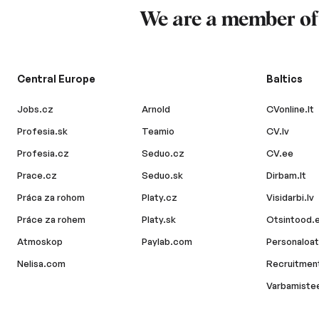
We are a member o
Central Europe
Baltics
Jobs.cz
Arnold
CVonline.lt
Profesia.sk
Teamio
CV.lv
Profesia.cz
Seduo.cz
CV.ee
Prace.cz
Seduo.sk
Dirbam.lt
Práca za rohom
Platy.cz
Visidarbi.lv
Práce za rohem
Platy.sk
Otsintood.
Atmoskop
Paylab.com
Personaloat
Nelisa.com
Recruitment
Varbamiste