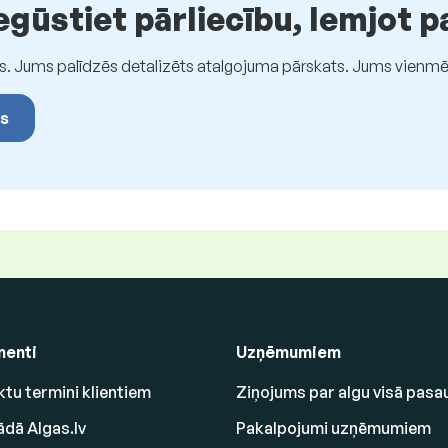
gūstiet pārliecību, lemjot p
s. Jums palīdzēs detalizēts atalgojuma pārskats. Jums vienmēr 
as
enti
Uzņēmumiem
tu termini klientiem
Ziņojums par algu visā pasa
ādā Algas.lv
Pakalpojumi uzņēmumiem