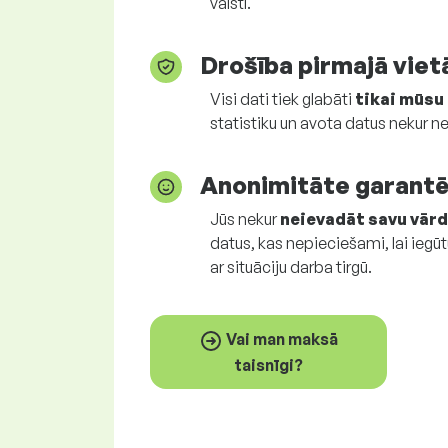
valstī.
Drošība pirmajā viet
Visi dati tiek glabāti
tikai mūsu
statistiku un avota datus nekur 
Anonimitāte garant
Jūs nekur
neievadāt savu vār
datus, kas nepieciešami, lai iegū
ar situāciju darba tirgū.
Vai man maksā
taisnīgi?