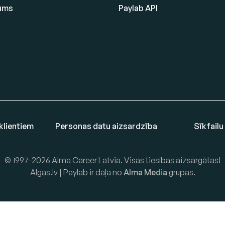
ums
Paylab API
klientiem
Personas datu aizsardzība
Sīkfailu
© 1997-2026 Alma Career Latvia. Visas tiesības aizsargātas!
Algas.lv | Paylab ir daļa no
Alma Media
grupas.