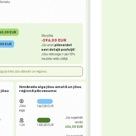
ībnieku
963,00 EUR
Starpība
-296,00 EUR
,00 EUR
Jūs varat
pilnveidot
sevi dotajā pozīcijā!
Jūsu neto alga ir par
15%
mazāka nekā vidējā.
guļo tikai jūsu stāvokli un reģionu.
Ikmēneša alga jūsu amatā un jūsu
 jūsu
reģionā
pēc vecuma:
Jūsu
1 667,00 EUR
alga
Jūs nopelnāt
i
vairāk
<24
1 431,00 EUR
236,00 EUR