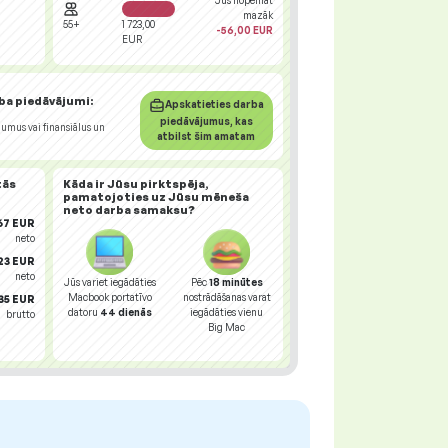
Jūs nopelnāt
mazāk
55+
1 723,00
-56,00 EUR
EUR
ba piedāvājumi
:
Apskatieties darba
piedāvājumus, kas
jumus vai finansiālus un
atbilst šim amatam
tās
Kāda ir Jūsu
pirktspēja
,
pamatojoties uz Jūsu mēneša
neto darba samaksu?
67 EUR
neto
23 EUR
neto
Jūs variet iegādāties
Pēc
18 minūtes
Macbook portatīvo
nostrādāšanas varat
,35 EUR
datoru
44 dienās
iegādāties vienu
brutto
Big Mac