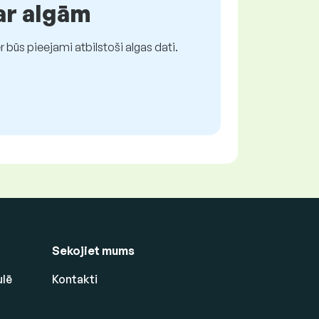
ar algām
būs pieejami atbilstoši algas dati.
Sekojiet mums
ulē
Kontakti