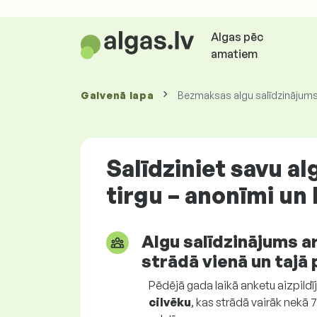
Algas pēc
amatiem
Galvenā lapa
Bezmaksas algu salīdzinājums 
Salīdziniet savu al
tirgu – anonīmi un
Algu salīdzinājums ar
strādā vienā un tajā
Pēdējā gada laikā anketu aizpildī
cilvēku
, kas strādā vairāk nek