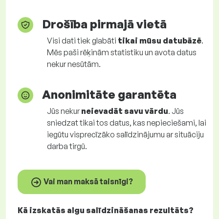
Drošība pirmajā vietā
Visi dati tiek glabāti
tikai mūsu datubāzē
.
Mēs paši rēķinām statistiku un avota datus
nekur nesūtām.
Anonimitāte garantēta
Jūs nekur
neievadāt savu vārdu
. Jūs
sniedzat tikai tos datus, kas nepieciešami, lai
iegūtu visprecīzāko salīdzinājumu ar situāciju
darba tirgū.
Vai man maksā taisnīgi?
Kā izskatās algu salīdzināšanas rezultāts?