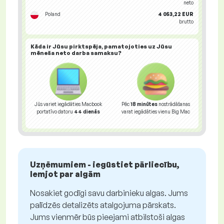
neto
Poland
4 053,22 EUR
brutto
Kāda ir Jūsu
pirktspēja
, pamatojoties uz Jūsu
mēneša neto darba samaksu?
Jūs variet iegādāties Macbook
Pēc
18 minūtes
nostrādāšanas
portatīvo datoru
44 dienās
varat iegādāties vienu Big Mac
Uzņēmumiem - iegūstiet pārliecību,
lemjot par algām
Nosakiet godīgi savu darbinieku algas. Jums
palīdzēs detalizēts atalgojuma pārskats.
Jums vienmēr būs pieejami atbilstoši algas