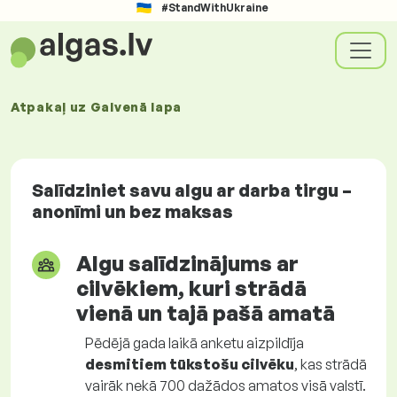
#StandWithUkraine
Atpakaļ uz
Galvenā lapa
Salīdziniet savu algu ar darba tirgu –
anonīmi un bez maksas
Algu salīdzinājums ar
cilvēkiem, kuri strādā
vienā un tajā pašā amatā
Pēdējā gada laikā anketu aizpildīja
desmitiem tūkstošu cilvēku
, kas strādā
vairāk nekā 700 dažādos amatos visā valstī.