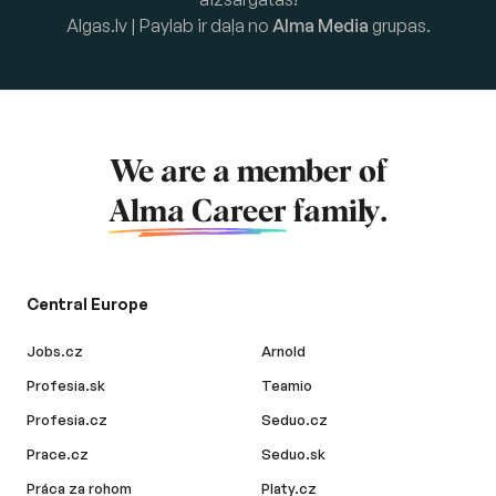
Algas.lv | Paylab ir daļa no
Alma Media
grupas.
We are a member of
Alma Career
family.
Central Europe
Jobs.cz
Arnold
Profesia.sk
Teamio
Profesia.cz
Seduo.cz
Prace.cz
Seduo.sk
Práca za rohom
Platy.cz