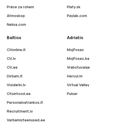
Práce za rohem
Platy.sk
Atmoskop
Paylab.com
Nelisa.com
Baltics
Adriatic
CVonline.lt
MojPosao
CV.lv
MojPosao.ba
CV.ee
Vrabotuvanje
Dirbam.lt
Hercul.hr
Visidarbi.lv
Virtual Valley
Otsintood.ee
Pulser
Personaloatrankos.lt
Recruitment.lv
Varbamisteenused.ee