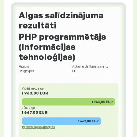
Algas salīdzinājuma
rezultāti
PHP programmētājs
(Informācijas
tehnoloģijas)
Reģions
Aptaujas dalībnieku skaits
Daugavpils
138
Vidējā neto alga
1 963,00 EUR
1 963,00 EUR
Jūsu alga
1 667,00 EUR
1 667,00 EUR
Neto algas aprēķins