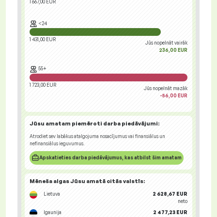
1 667,00 EUR
<24
1 431,00 EUR
Jūs nopelnāt vairāk
236,00 EUR
55+
1 723,00 EUR
Jūs nopelnāt mazāk
-56,00 EUR
Jūsu amatam piemēroti
darba piedāvājumi
:
Atrodiet sev labākus atalgojuma nosacījumus vai finansiālus un
nefinansiālus ieguvumus.
Apskatieties darba piedāvājumus, kas atbilst šim amatam
Mēneša algas Jūsu amatā
citās valstīs
:
Lietuva
2 628,67 EUR
neto
Igaunija
2 477,23 EUR