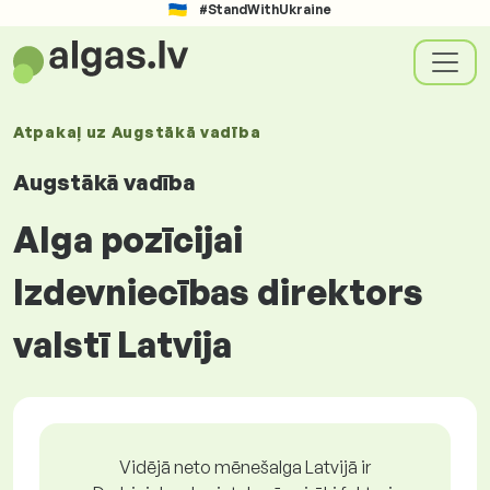
#StandWithUkraine
Atpakaļ uz
Augstākā vadība
Augstākā vadība
Alga pozīcijai
Izdevniecības direktors
valstī Latvija
Vidējā neto mēnešalga Latvijā ir