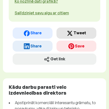
Ko nozīmē dati grafikā?
Salīdziniet savu algu ar citiem
Share
Tweet
Share
Save
Get link
Kādu darbu parasti veic
Izdevniecības direktors
Apstiprināt komerciāli interesantu grāmatu, to
nosaukumu, vāka dizainu un tehnisko