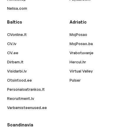
Nelisa.com
Baltics
Adriatic
CVonline.lt
MojPosao
CV.lv
MojPosao.ba
CV.ee
Vrabotuvanje
Dirbam.lt
Hercul.hr
Visidarbi.lv
Virtual Valley
Otsintood.ee
Pulser
Personaloatrankos.lt
Recruitment.lv
Varbamisteenused.ee
Scandinavia