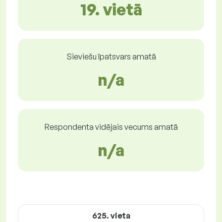
19. vietā
Sieviešu īpatsvars amatā
n/a
Respondenta vidējais vecums amatā
n/a
625. vieta