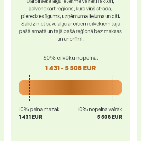
Darbinieka algu ietekmē vairāki faktori,
galvenokārt reģions, kurā viņš strādā,
pieredzes ilgums, uzņēmuma lielums un citi.
Salīdziniet savu algu ar citiem cilvēkiem tajā
pašā amatā un tajā pašā reģionā bez maksas
un anonīmi.
80% cilvēku nopelna:
1 431 - 5 508 EUR
10% pelna mazāk
10% nopelna vairāk
1 431 EUR
5 508 EUR