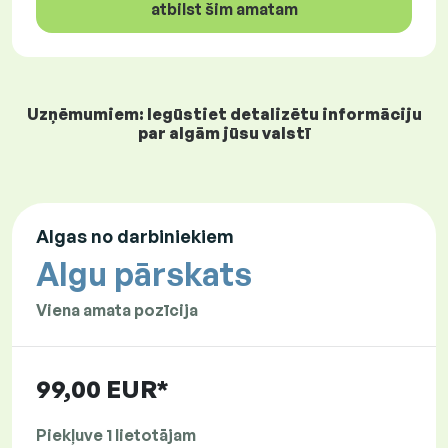
atbilst šim amatam
Uzņēmumiem: Iegūstiet detalizētu informāciju
par algām jūsu valstī
Algas no darbiniekiem
Algu pārskats
Viena amata pozīcija
99,00 EUR*
Piekļuve 1 lietotājam