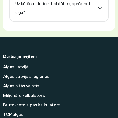
Uz kādiem datiem balstāties, aprēķinot
algu?
Darba ņēmējiem
Algas Latvijā
Algas Latvijas reģionos
Algas citās valstīs
Miljonāru kalkulators
Bruto-neto algas kalkulators
TOP algas