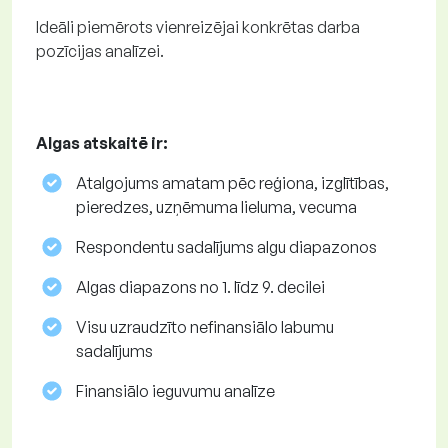
Ideāli piemērots vienreizējai konkrētas darba
pozīcijas analīzei.
Algas atskaitē ir:
Atalgojums amatam pēc reģiona, izglītības,
pieredzes, uzņēmuma lieluma, vecuma
Respondentu sadalījums algu diapazonos
Algas diapazons no 1. līdz 9. decilei
Visu uzraudzīto nefinansiālo labumu
sadalījums
Finansiālo ieguvumu analīze