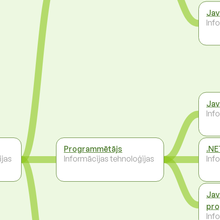
Jav
Inf
Jav
Inf
Programmētājs
.NE
ijas
Informācijas tehnoloģijas
Inf
Jav
pro
Inf