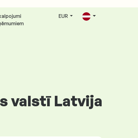
kalpojumi
EUR
ņēmumiem
 valstī Latvija