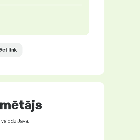
Get link
mmētājs
 valodu Java.