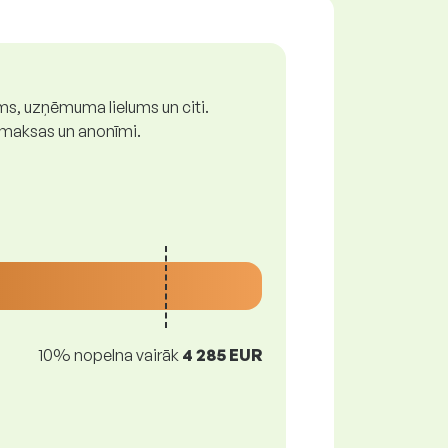
ums, uzņēmuma lielums un citi.
z maksas un anonīmi.
10% nopelna vairāk
4 285 EUR