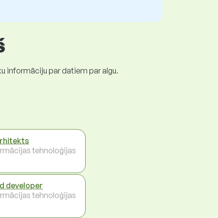
š
ku informāciju par datiem par algu.
arhitekts
ormācijas tehnoloģijas
d developer
ormācijas tehnoloģijas