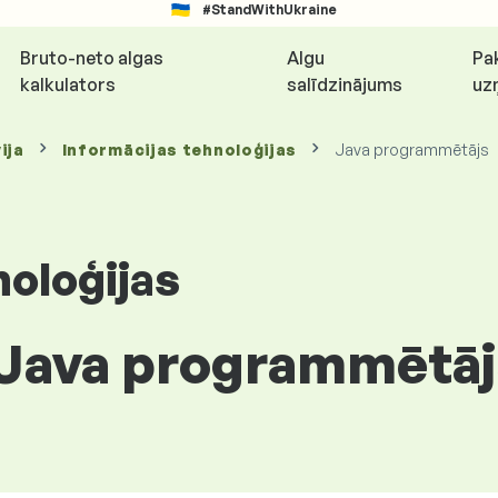
#StandWithUkraine
Bruto-neto algas
Algu
Pa
kalkulators
salīdzinājums
uz
ija
Informācijas tehnoloģijas
Java programmētājs
noloģijas
 Java programmētājs