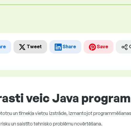
are
Tweet
Share
Save
rasti veic Java progra
etotņu un tīmekļa vietņu izstrāde, izmantojot programmēšanas
o risku un saistīto tehnisko problēmu novērtēšana.