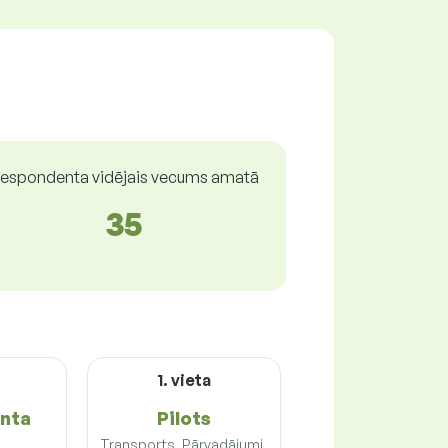
espondenta vidējais vecums amatā
35
1. vieta
nta
Pilots
s
Transports, Pārvadājumi,