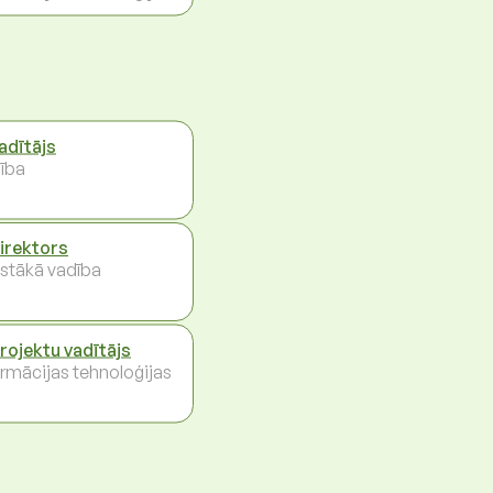
vadītājs
ība
direktors
stākā vadība
projektu vadītājs
ormācijas tehnoloģijas