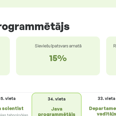
programmētājs
Sieviešu īpatsvars amatā
R
15%
5. vieta
33. vieta
34. vieta
 scientist
Departame
Java
vadītāj
programmētājs
ijas tehnoloģijas