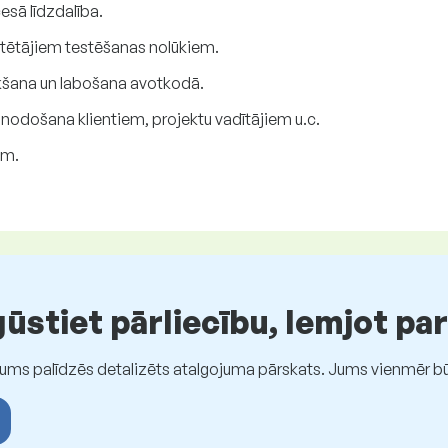
esā līdzdalība.
stētājiem testēšanas nolūkiem.
ikšana un labošana avotkodā.
nodošana klientiem, projektu vadītājiem u.c.
em.
stiet pārliecību, lemjot pa
Jums palīdzēs detalizēts atalgojuma pārskats. Jums vienmēr būs