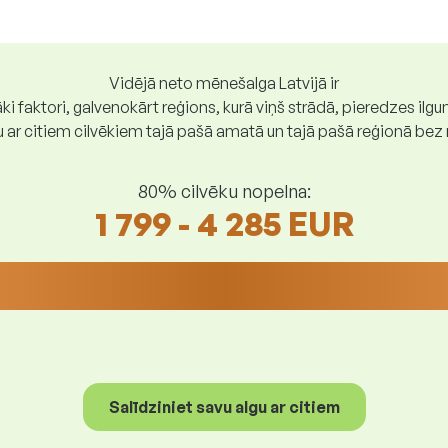
Vidējā neto mēnešalga Latvijā ir
ki faktori, galvenokārt reģions, kurā viņš strādā, pieredzes ilg
gu ar citiem cilvēkiem tajā pašā amatā un tajā pašā reģionā be
80% cilvēku nopelna:
1 799 - 4 285 EUR
Salīdziniet savu algu ar citiem