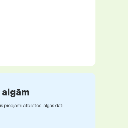
r algām
 pieejami atbilstoši algas dati.