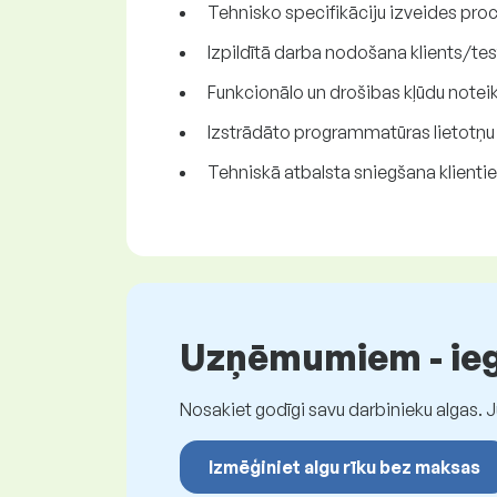
Tehnisko specifikāciju izveides proc
Izpildītā darba nodošana klients/te
Funkcionālo un drošibas kļūdu note
Izstrādāto programmatūras lietotņu 
Tehniskā atbalsta sniegšana klienti
Uzņēmumiem - iegū
Nosakiet godīgi savu darbinieku algas. 
Izmēģiniet algu rīku bez maksas