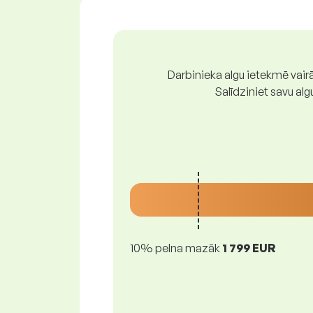
Darbinieka algu ietekmē vairā
Salīdziniet savu al
10% pelna mazāk
1 799 EUR