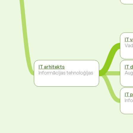
IT 
Vad
IT arhitekts
IT 
Informācijas tehnoloģijas
Aug
IT 
Inf