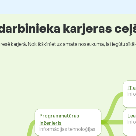
 darbinieka karjeras ceļ
gresē karjerā. Noklikšķiniet uz amata nosaukuma, lai iegūtu sīkā
IT 
Inf
Programmatūras
Lea
Inf
inženieris
Informācijas tehnoloģijas