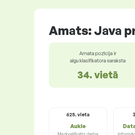
Amats: Java 
Amata pozīcija ir
algu klasifikatora saraksta
34. vietā
625. vieta
3
Aukle
Data
Mazkvalificēts darba
Informāc