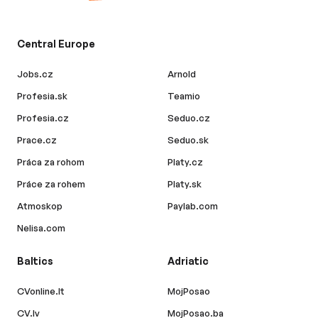
Central Europe
Jobs.cz
Arnold
Profesia.sk
Teamio
Profesia.cz
Seduo.cz
Prace.cz
Seduo.sk
Práca za rohom
Platy.cz
Práce za rohem
Platy.sk
Atmoskop
Paylab.com
Nelisa.com
Baltics
Adriatic
CVonline.lt
MojPosao
CV.lv
MojPosao.ba