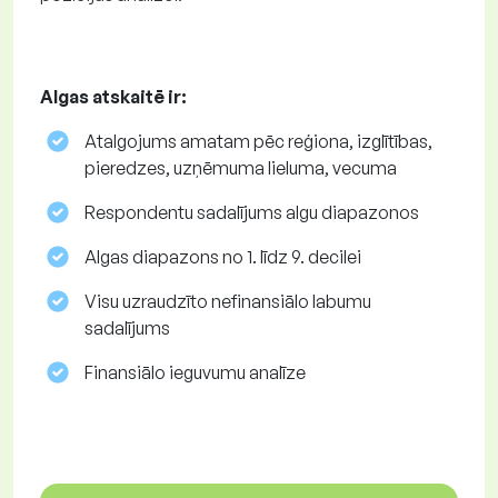
Algas atskaitē ir:
Atalgojums amatam pēc reģiona, izglītības,
pieredzes, uzņēmuma lieluma, vecuma
Respondentu sadalījums algu diapazonos
Algas diapazons no 1. līdz 9. decilei
Visu uzraudzīto nefinansiālo labumu
sadalījums
Finansiālo ieguvumu analīze