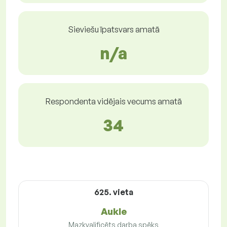
Sieviešu īpatsvars amatā
n/a
Respondenta vidējais vecums amatā
34
625. vieta
Aukle
Mazkvalificēts darba spēks