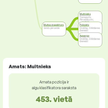
Muitnieks
Transports,
Pārvadājumi,
Loģistika
Muitas inspektors
Policists
Valsts pārvalde
Drošība, Glābšanas
dienesti
Apsargs
Drošība, Glābšanas
dienesti
Amats: Muitnieks
Amata pozīcija ir
algu klasifikatora saraksta
453. vietā