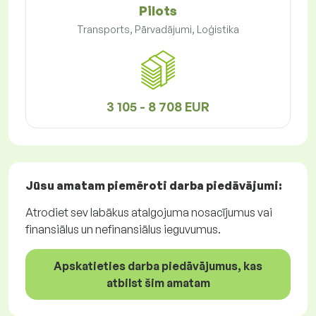
Pilots
Transports, Pārvadājumi, Loģistika
3 105 - 8 708 EUR
Jūsu amatam piemēroti
darba piedāvājumi
:
Atrodiet sev labākus atalgojuma nosacījumus vai
finansiālus un nefinansiālus ieguvumus.
Apskatieties darba piedāvājumus, kas
atbilst šim amatam