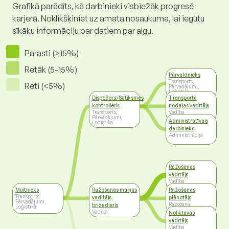
Grafikā parādīts, kā darbinieki visbiežāk progresē
karjerā. Noklikšķiniet uz amata nosaukuma, lai iegūtu
sīkāku informāciju par datiem par algu.
Parasti (>15%)
Retāk (5-15%)
Pārvaldnieks
Transports,
Reti (<5%)
Pārvadājumi,
Loģistika
Dispečers/Satiksmes
Transporta
kontrolieris
nodaļas vadītājs
Transports,
Vadība
Pārvadājumi,
Administratīvais
Loģistika
darbinieks
Administrācija
Ražošanas
vadītājs
Vadība
Muitnieks
Ražošanas maiņas
Ražošanas
Transports,
vadītājs,
plānotājs
Pārvadājumi,
Ražošana
brigadieris
Loģistika
Vadība
Noliktavas
vadītājs
Vadība