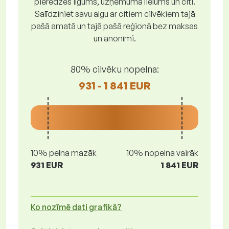
pieredzes ilgums, uzņēmuma lielums un citi.
Salīdziniet savu algu ar citiem cilvēkiem tajā
pašā amatā un tajā pašā reģionā bez maksas
un anonīmi.
80% cilvēku nopelna:
931 - 1 841 EUR
10% pelna mazāk
10% nopelna vairāk
931 EUR
1 841 EUR
Ko nozīmē dati grafikā?