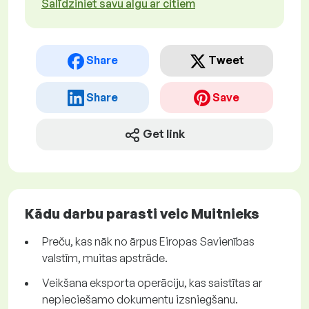
Salīdziniet savu algu ar citiem
Share
Tweet
Share
Save
Get link
Kādu darbu parasti veic Muitnieks
Preču, kas nāk no ārpus Eiropas Savienības
valstīm, muitas apstrāde.
Veikšana eksporta operāciju, kas saistītas ar
nepieciešamo dokumentu izsniegšanu.