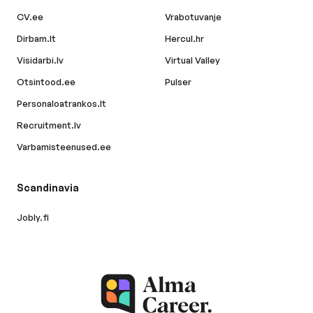
CV.ee
Vrabotuvanje
Dirbam.lt
Hercul.hr
Visidarbi.lv
Virtual Valley
Otsintood.ee
Pulser
Personaloatrankos.lt
Recruitment.lv
Varbamisteenused.ee
Scandinavia
Jobly.fi