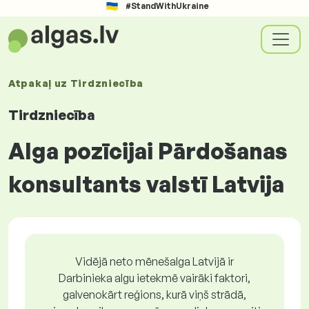
#StandWithUkraine
Atpakaļ uz
Tirdzniecība
Tirdzniecība
Alga pozīcijai Pārdošanas
konsultants valstī Latvija
Vidējā neto mēnešalga Latvijā ir
Darbinieka algu ietekmē vairāki faktori,
galvenokārt reģions, kurā viņš strādā,