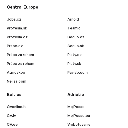
Central Europe
Jobs.cz
Arnold
Profesia.sk
Teamio
Profesia.cz
Seduo.cz
Prace.cz
Seduo.sk
Práca za rohom
Platy.cz
Práce za rohem
Platy.sk
Atmoskop
Paylab.com
Nelisa.com
Baltics
Adriatic
CVonline.lt
MojPosao
CV.lv
MojPosao.ba
CV.ee
Vrabotuvanje