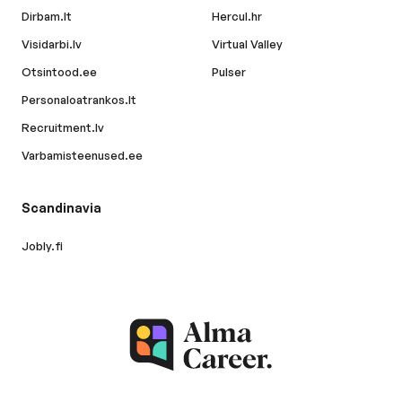
Dirbam.lt
Hercul.hr
Visidarbi.lv
Virtual Valley
Otsintood.ee
Pulser
Personaloatrankos.lt
Recruitment.lv
Varbamisteenused.ee
Scandinavia
Jobly.fi