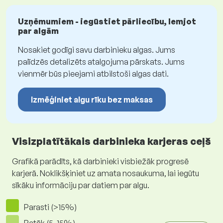
Uzņēmumiem - iegūstiet pārliecību, lemjot
par algām
Nosakiet godīgi savu darbinieku algas. Jums
palīdzēs detalizēts atalgojuma pārskats. Jums
vienmēr būs pieejami atbilstoši algas dati.
Izmēģiniet algu rīku bez maksas
Visizplatītākais darbinieka karjeras ceļš
Grafikā parādīts, kā darbinieki visbiežāk progresē
karjerā. Noklikšķiniet uz amata nosaukuma, lai iegūtu
sīkāku informāciju par datiem par algu.
Parasti (>15%)