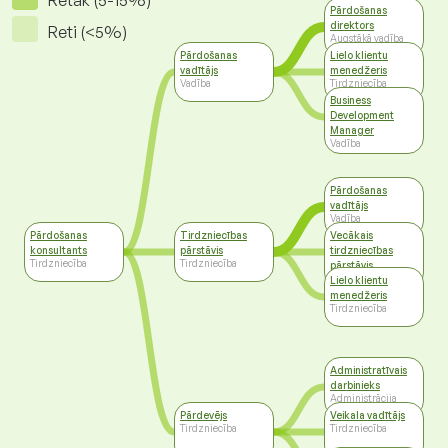
Retāk (5-15%)
Pārdošanas
direktors
Reti (<5%)
Augstākā vadība
Pārdošanas
Lielo klientu
vadītājs
menedžeris
Vadība
Tirdzniecība
Business
Development
Manager
Vadība
Pārdošanas
vadītājs
Vadība
Pārdošanas
Tirdzniecības
Vecākais
konsultants
pārstāvis
tirdzniecības
Tirdzniecība
Tirdzniecība
pārstāvis
Tirdzniecība
Lielo klientu
menedžeris
Tirdzniecība
Administratīvais
darbinieks
Administrācija
Pārdevējs
Veikala vadītājs
Tirdzniecība
Tirdzniecība