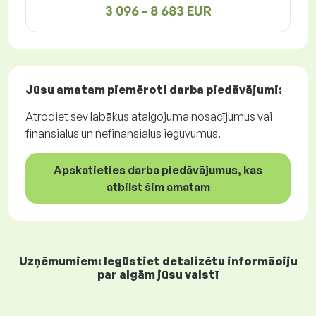
3 096 - 8 683 EUR
Jūsu amatam piemēroti
darba piedāvājumi
:
Atrodiet sev labākus atalgojuma nosacījumus vai
finansiālus un nefinansiālus ieguvumus.
Apskatieties darba piedāvājumus, kas
atbilst šim amatam
Uzņēmumiem: Iegūstiet detalizētu informāciju
par algām jūsu valstī