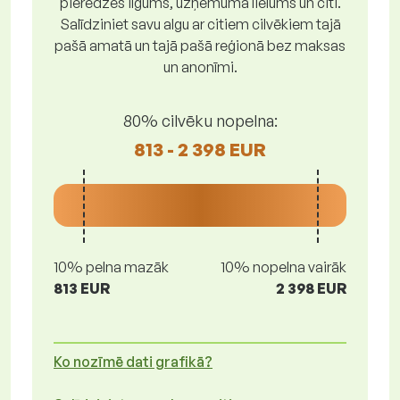
pieredzes ilgums, uzņēmuma lielums un citi.
Salīdziniet savu algu ar citiem cilvēkiem tajā
pašā amatā un tajā pašā reģionā bez maksas
un anonīmi.
80% cilvēku nopelna:
813 - 2 398 EUR
10% pelna mazāk
10% nopelna vairāk
813 EUR
2 398 EUR
Ko nozīmē dati grafikā?