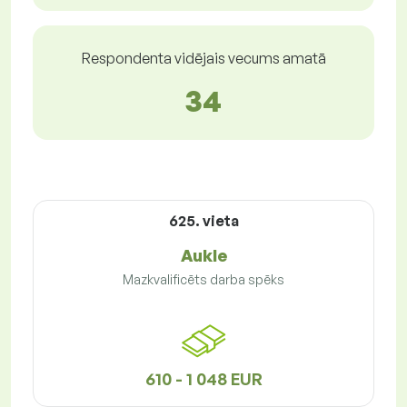
Respondenta vidējais vecums amatā
34
625. vieta
Aukle
Mazkvalificēts darba spēks
610 - 1 048 EUR