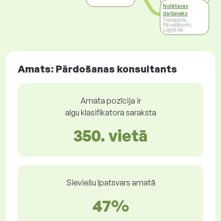
Noliktavas
darbinieks
Transports,
Pārvadājumi,
Loģistika
Amats: Pārdošanas konsultants
Amata pozīcija ir
algu klasifikatora saraksta
350. vietā
Sieviešu īpatsvars amatā
47%