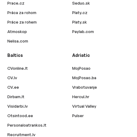
Prace.cz
Seduo.sk
Práca za rohom
Platy.cz
Práce za rohem
Platy.sk
Atmoskop
Paylab.com
Nelisa.com
Baltics
Adriatic
CVonline.lt
MojPosao
CV.lv
MojPosao.ba
CV.ee
Vrabotuvanje
Dirbam.lt
Hercul.hr
Visidarbi.lv
Virtual Valley
Otsintood.ee
Pulser
Personaloatrankos.lt
Recruitment.lv