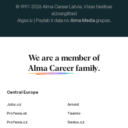
© 1997-2026 Alma Career Latvia. Visas tiesības
aizsargātas!
Algas.lv | Paylab ir daļa no
Alma Media
grupas.
We are a member of
Alma Career
family.
Central Europe
Jobs.cz
Arnold
Profesia.sk
Teamio
Profesia.cz
Seduo.cz