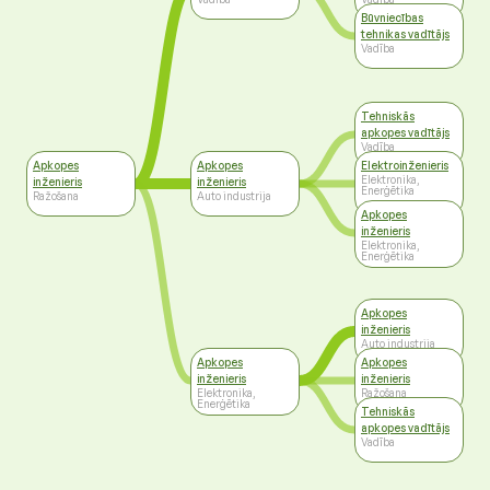
Būvniecības
tehnikas vadītājs
Vadība
Tehniskās
apkopes vadītājs
Vadība
Apkopes
Apkopes
Elektroinženieris
Elektronika,
inženieris
inženieris
Enerģētika
Ražošana
Auto industrija
Apkopes
inženieris
Elektronika,
Enerģētika
Apkopes
inženieris
Auto industrija
Apkopes
Apkopes
inženieris
inženieris
Elektronika,
Ražošana
Enerģētika
Tehniskās
apkopes vadītājs
Vadība