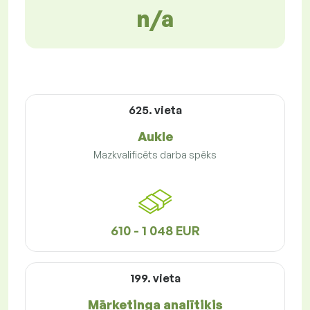
n/a
625. vieta
Aukle
Mazkvalificēts darba spēks
610 - 1 048 EUR
199. vieta
Mārketinga analītiķis