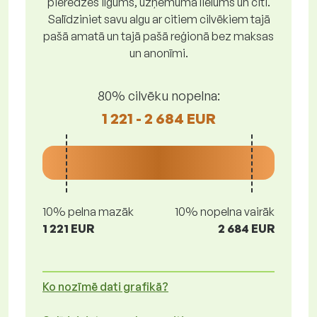
pieredzes ilgums, uzņēmuma lielums un citi.
Salīdziniet savu algu ar citiem cilvēkiem tajā
pašā amatā un tajā pašā reģionā bez maksas
un anonīmi.
80% cilvēku nopelna:
1 221 - 2 684 EUR
10% pelna mazāk
10% nopelna vairāk
1 221 EUR
2 684 EUR
Ko nozīmē dati grafikā?