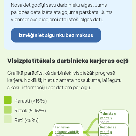
Nosakiet godīgi savu darbinieku algas. Jums
palīdzēs detalizēts atalgojuma pārskats. Jums
vienmēr būs pieejami atbilstoši algas dati.
Izmēģiniet algu rīku bez maksas
Visizplatītākais darbinieka karjeras ceļš
Grafikā parādīts, kā darbinieki visbiežāk progresē
karjerā. Noklikšķiniet uz amata nosaukuma, lai iegūtu
sīkāku informāciju par datiem par algu.
Parasti (>15%)
Retāk (5-15%)
Tehniskais
vadītājs
Reti (<5%)
Vadība
Tehniskās
Ražošanas
apkopes vadītājs
vadītājs
Vadība
Vadība