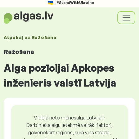
#StandWithUkraine
Atpakaļ uz
Ražošana
Ražošana
Alga pozīcijai Apkopes
inženieris valstī Latvija
Vidējā neto mēnešalga Latvijā ir
Darbinieka algu ietekmē vairāki faktori,
galvenokārt reģions, kurā viņš strādā,