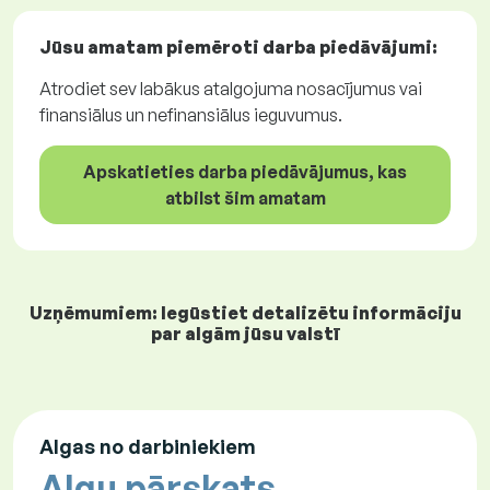
Jūsu amatam piemēroti
darba piedāvājumi
:
Atrodiet sev labākus atalgojuma nosacījumus vai
finansiālus un nefinansiālus ieguvumus.
Apskatieties darba piedāvājumus, kas
atbilst šim amatam
Uzņēmumiem: Iegūstiet detalizētu informāciju
par algām jūsu valstī
Algas no darbiniekiem
Algu pārskats