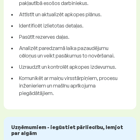
pakļautībā esošos darbiniekus.
Attīstīt un aktualizēt apkopes plānus.
Identificēt izlietotas detaļas.
Pasūtīt rezerves daļas.
Analizēt paredzamā laika pazaudējumu
cēloņus un veikt pasākumus to novēršanai.
Uzraudzīt un kontrolēt apkopes izdevumus.
Komunikēt ar maiņu virsstārpiņiem, procesu
inženieriem un mašīnu aprīkojuma
piegādātājiem.
Uzņēmumiem - iegūstiet pārliecību, lemjot
par algām