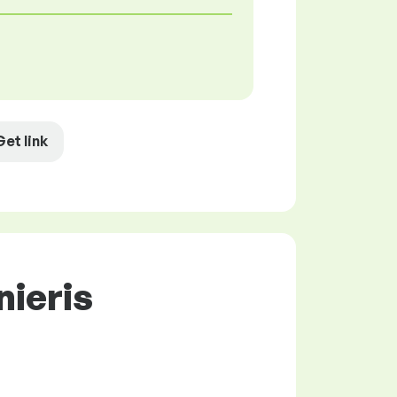
Get link
nieris