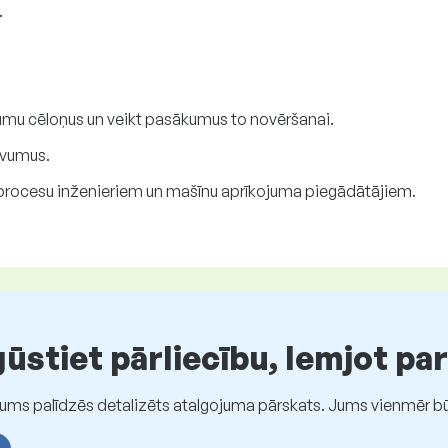
.
mu cēloņus un veikt pasākumus to novēršanai.
evumus.
 procesu inženieriem un mašīnu aprīkojuma piegādātājiem.
stiet pārliecību, lemjot pa
Jums palīdzēs detalizēts atalgojuma pārskats. Jums vienmēr būs