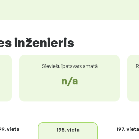
s inženieris
Sieviešu īpatsvars amatā
R
n/a
99. vieta
197. vieta
198. vieta