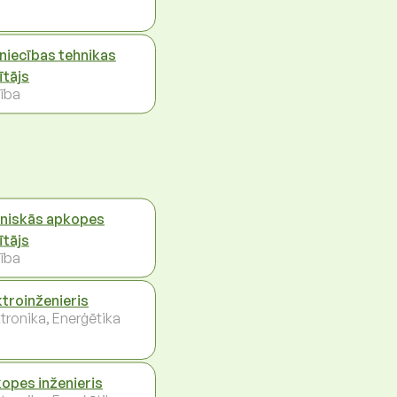
niecības tehnikas
ītājs
ība
niskās apkopes
ītājs
ība
ktroinženieris
ktronika, Enerģētika
opes inženieris