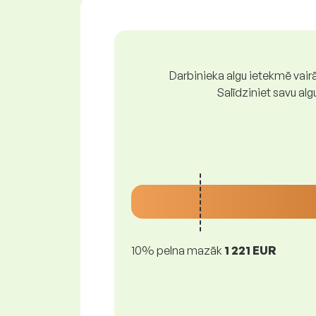
Darbinieka algu ietekmē vairā
Salīdziniet savu al
10% pelna mazāk
1 221 EUR