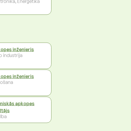
ktronika, Enerģētika
opes inženieris
 industrija
opes inženieris
ošana
niskās apkopes
ītājs
ība