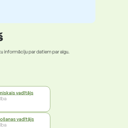
š
ku informāciju par datiem par algu.
niskais vadītājs
ība
ošanas vadītājs
ība