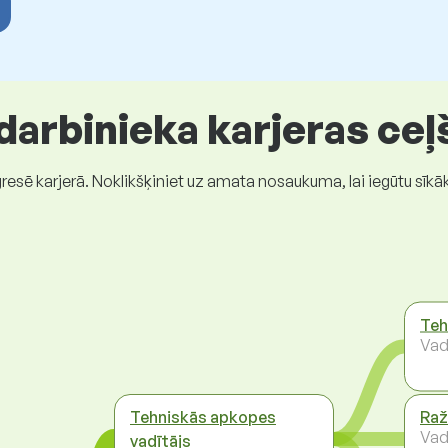
 darbinieka karjeras ceļ
gresē karjerā. Noklikšķiniet uz amata nosaukuma, lai iegūtu sīkā
Teh
Vad
Tehniskās apkopes
Raž
Vad
vadītājs