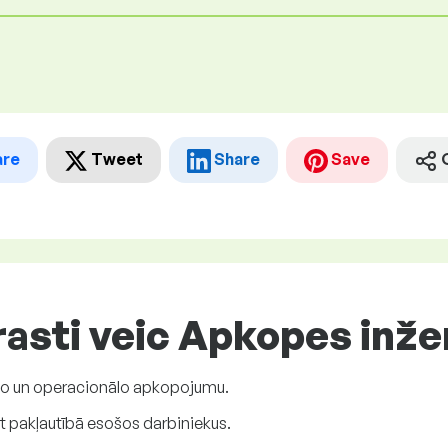
are
Tweet
Share
Save
asti veic Apkopes inže
vo un operacionālo apkopojumu.
t pakļautībā esošos darbiniekus.