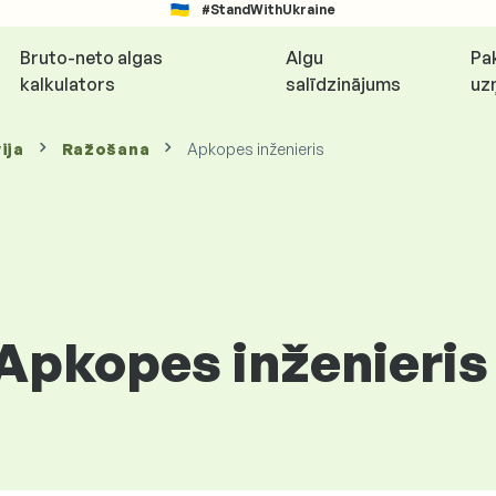
#StandWithUkraine
Bruto-neto algas
Algu
Pa
kalkulators
salīdzinājums
uz
ija
Ražošana
Apkopes inženieris
 Apkopes inženieris 