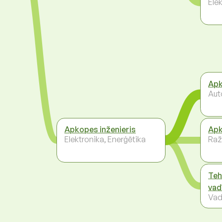
Ele
Apk
Auto
Apkopes inženieris
Apk
Elektronika, Enerģētika
Raž
Teh
vad
Vad