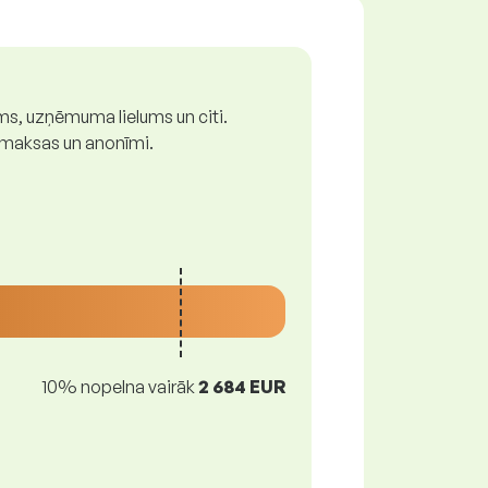
ums, uzņēmuma lielums un citi.
z maksas un anonīmi.
10% nopelna vairāk
2 684 EUR