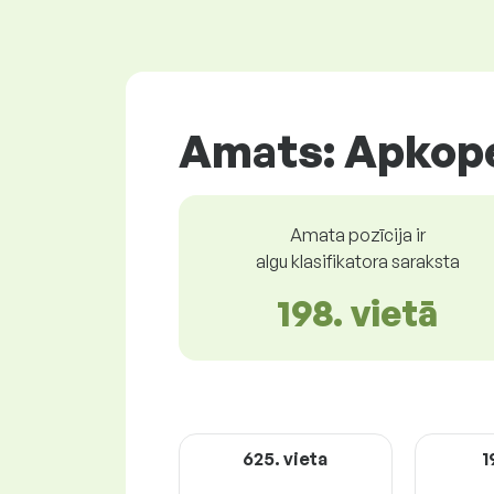
Amats: Apkope
Amata pozīcija ir
algu klasifikatora saraksta
198. vietā
625. vieta
1