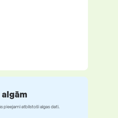
r algām
 pieejami atbilstoši algas dati.