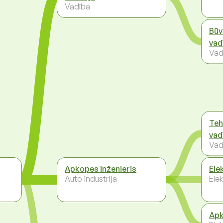
Vadība
Būv
vad
Vad
Teh
vad
Vad
Apkopes inženieris
Ele
Auto industrija
Ele
Apk