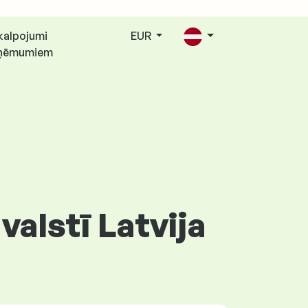
kalpojumi
EUR
ņēmumiem
valstī Latvija