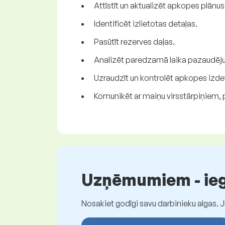
Attīstīt un aktualizēt apkopes plānus
Identificēt izlietotas detaļas.
Pasūtīt rezerves daļas.
Analizēt paredzamā laika pazaudēju
Uzraudzīt un kontrolēt apkopes izd
Komunikēt ar maiņu virsstārpiņiem,
Uzņēmumiem - iegū
Nosakiet godīgi savu darbinieku algas. 