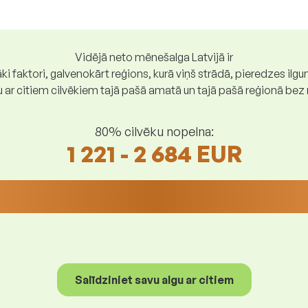
Vidējā neto mēnešalga Latvijā ir
ki faktori, galvenokārt reģions, kurā viņš strādā, pieredzes ilg
gu ar citiem cilvēkiem tajā pašā amatā un tajā pašā reģionā be
80% cilvēku nopelna:
1 221 - 2 684 EUR
Salīdziniet savu algu ar citiem