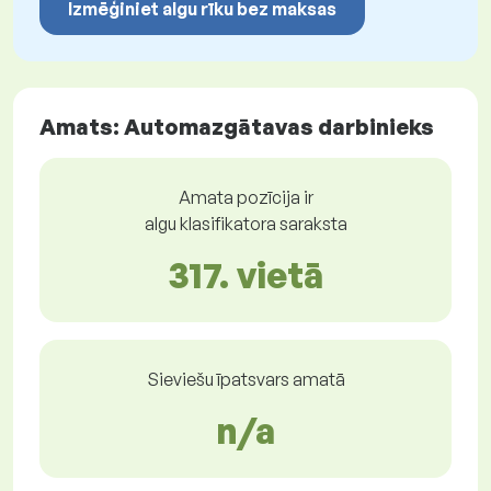
Izmēģiniet algu rīku bez maksas
Amats: Automazgātavas darbinieks
Amata pozīcija ir
algu klasifikatora saraksta
317. vietā
Sieviešu īpatsvars amatā
n/a