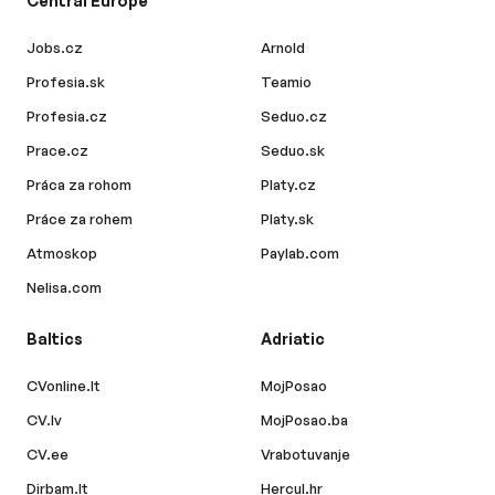
Central Europe
Jobs.cz
Arnold
Profesia.sk
Teamio
Profesia.cz
Seduo.cz
Prace.cz
Seduo.sk
Práca za rohom
Platy.cz
Práce za rohem
Platy.sk
Atmoskop
Paylab.com
Nelisa.com
Baltics
Adriatic
CVonline.lt
MojPosao
CV.lv
MojPosao.ba
CV.ee
Vrabotuvanje
Dirbam.lt
Hercul.hr