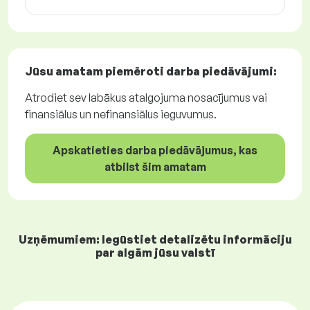
Jūsu amatam piemēroti
darba piedāvājumi
:
Atrodiet sev labākus atalgojuma nosacījumus vai
finansiālus un nefinansiālus ieguvumus.
Apskatieties darba piedāvājumus, kas
atbilst šim amatam
Uzņēmumiem: Iegūstiet detalizētu informāciju
par algām jūsu valstī