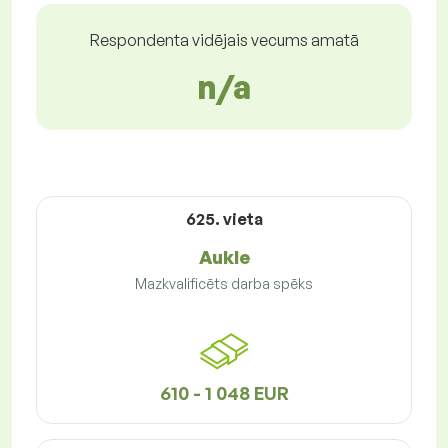
Respondenta vidējais vecums amatā
n/a
625. vieta
Aukle
Mazkvalificēts darba spēks
610 - 1 048 EUR