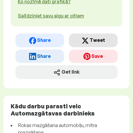
Ko nozīmē dati grafikā?
Salīdziniet savu algu ar citiem
Share
Tweet
Share
Save
Get link
Kādu darbu parasti veic
Automazgātavas darbinieks
Rokas mazgāšana automobiļu, mitra
mazgāšana