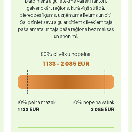
Darbinieka algu ietekmē vairāki faktori,
galvenokārt reģions, kurā viņš strādā,
pieredzes ilgums, uzņēmuma lielums un citi.
Salīdziniet savu algu ar citiem cilvēkiem tajā
pašā amatā un tajā pašā reģionā bez maksas
un anonīmi.
80% cilvēku nopelna:
1 133 - 2 085 EUR
10% pelna mazāk
10% nopelna vairāk
1 133 EUR
2 085 EUR