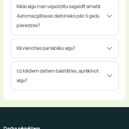
Kādu algu man vajadzētu sagaidīt amatā
Automazgātavas darbinieks pēc 5 gadu
pieredzes?
Kā vienoties par labāku algu?
Uz kādiem datiem balstāties, aprēķinot
algu?
Darba ņēmējiem