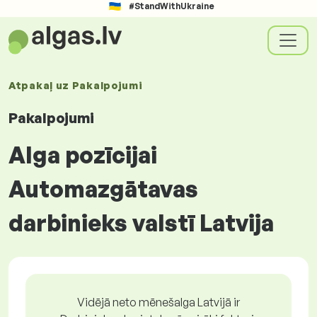
#StandWithUkraine
Atpakaļ uz
Pakalpojumi
Pakalpojumi
Alga pozīcijai
Automazgātavas
darbinieks valstī Latvija
Vidējā neto mēnešalga Latvijā ir