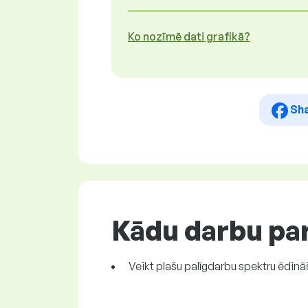
Ko nozīmē dati grafikā?
Sh
Kādu darbu par
Veikt plašu palīgdarbu spektru ēdi