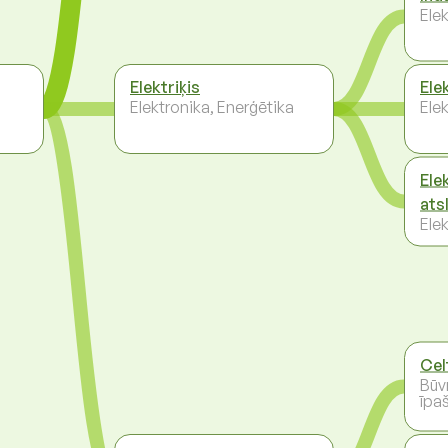
Ele
Elektriķis
Ele
Elektronika, Enerģētika
Ele
Ele
ats
Ele
Cel
Būv
īpa