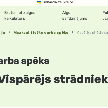
#StandWithUkraine
Bruto-neto algas
Algu
Pa
kalkulators
salīdzinājums
uz
ija
Mazkvalificēts darba spēks
Vispārējs strādniek
arba spēks
 Vispārējs strādnieks