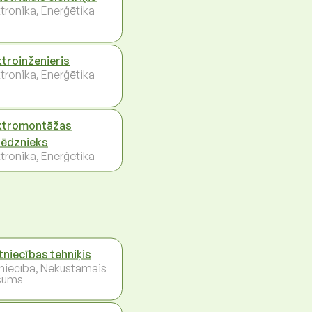
ktronika, Enerģētika
ktroinženieris
ktronika, Enerģētika
ktromontāžas
lēdznieks
ktronika, Enerģētika
tniecības tehniķis
niecība, Nekustamais
šums