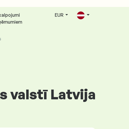
kalpojumi
EUR
ņēmumiem
s
 valstī Latvija