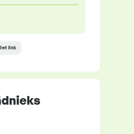
Get link
ādnieks