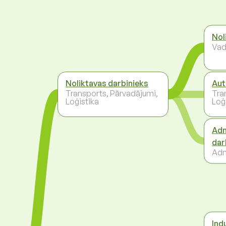
Nol
Vad
Noliktavas darbinieks
Aut
Transports, Pārvadājumi,
Tra
Loģistika
Loģ
Adm
dar
Adm
Indu