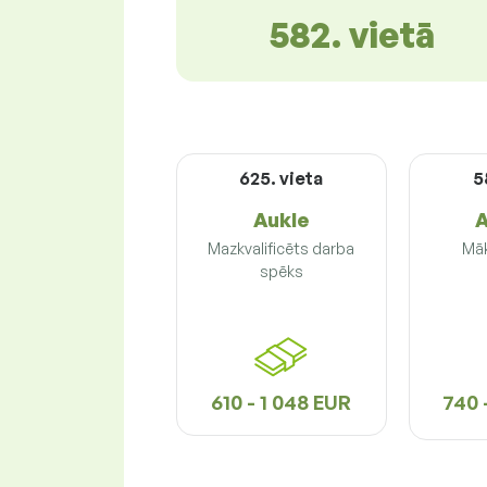
582. vietā
625. vieta
5
Aukle
A
Mazkvalificēts darba
Māk
spēks
610 - 1 048 EUR
740 