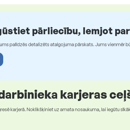
stiet pārliecību, lemjot pa
Jums palīdzēs detalizēts atalgojuma pārskats. Jums vienmēr būs
 darbinieka karjeras ceļ
gresē karjerā. Noklikšķiniet uz amata nosaukuma, lai iegūtu sīkā