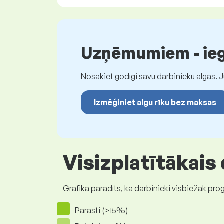
Uzņēmumiem - iegū
Nosakiet godīgi savu darbinieku algas. 
Izmēģiniet algu rīku bez maksas
Visizplatītākais
Grafikā parādīts, kā darbinieki visbiežāk pro
Parasti (>15%)