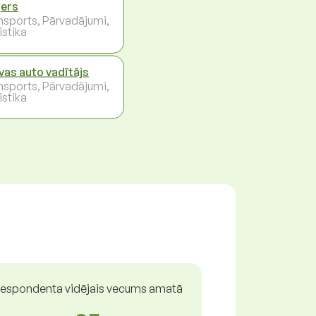
jers
nsports, Pārvadājumi,
istika
vas auto vadītājs
nsports, Pārvadājumi,
istika
espondenta vidējais vecums amatā