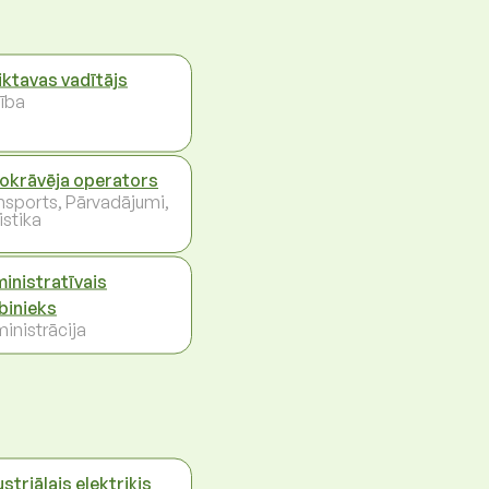
iktavas vadītājs
ība
okrāvēja operators
nsports, Pārvadājumi,
istika
inistratīvais
binieks
inistrācija
striālais elektriķis