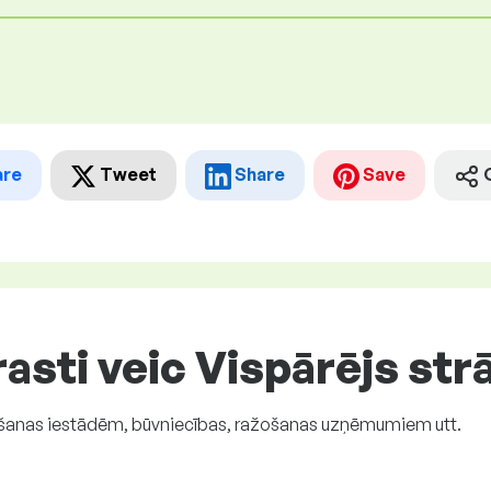
are
Tweet
Share
Save
asti veic Vispārējs str
nāšanas iestādēm, būvniecības, ražošanas uzņēmumiem utt.