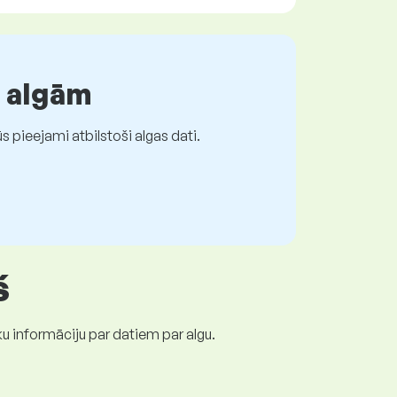
r algām
 pieejami atbilstoši algas dati.
š
ku informāciju par datiem par algu.