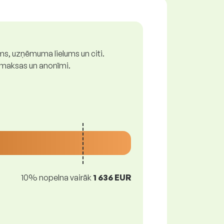
ums, uzņēmuma lielums un citi.
z maksas un anonīmi.
10% nopelna vairāk
1 636 EUR