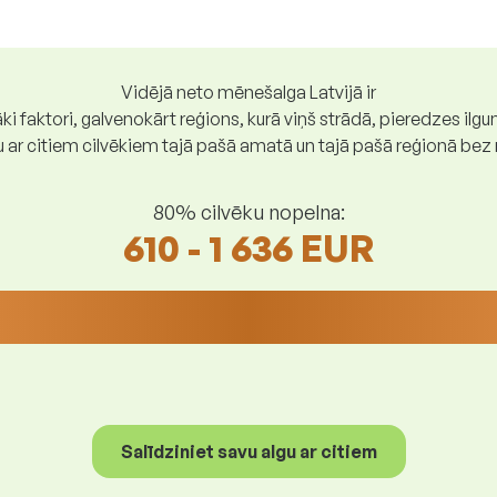
Vidējā neto mēnešalga Latvijā ir
ki faktori, galvenokārt reģions, kurā viņš strādā, pieredzes ilg
gu ar citiem cilvēkiem tajā pašā amatā un tajā pašā reģionā be
80% cilvēku nopelna:
610 - 1 636 EUR
Salīdziniet savu algu ar citiem