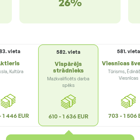
26%
83. vieta
581. viet
582. vieta
ktieris
Viesnīcas šv
Vispārējs
strādnieks
sla, Kultūra
Tūrisms, Ēdinā
Viesnīcas
Mazkvalificēts darba
spēks
- 1 446 EUR
703 - 1 506
610 - 1 636 EUR