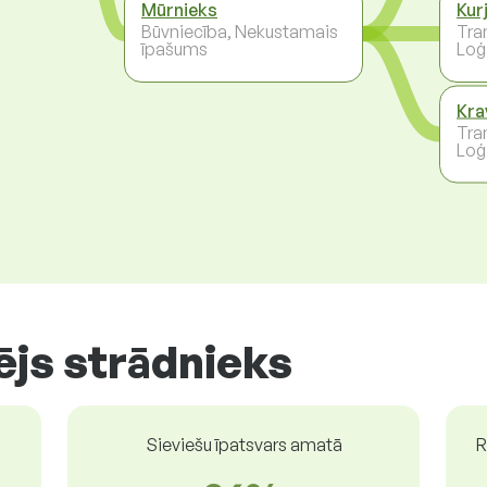
Mūrnieks
Kur
Būvniecība, Nekustamais
Tra
īpašums
Loģ
Kra
Tra
Loģ
ējs strādnieks
Sieviešu īpatsvars amatā
R