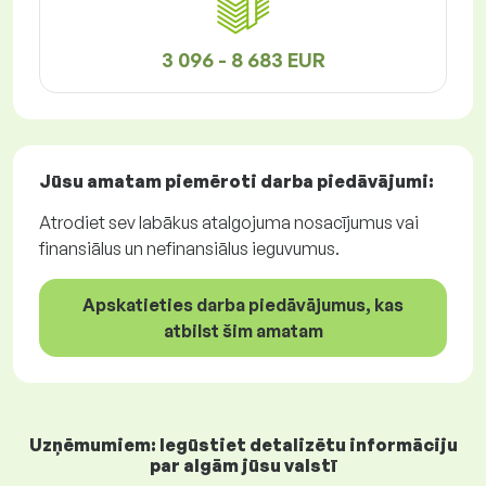
3 096 - 8 683 EUR
Jūsu amatam piemēroti
darba piedāvājumi
:
Atrodiet sev labākus atalgojuma nosacījumus vai
finansiālus un nefinansiālus ieguvumus.
Apskatieties darba piedāvājumus, kas
atbilst šim amatam
Uzņēmumiem: Iegūstiet detalizētu informāciju
par algām jūsu valstī