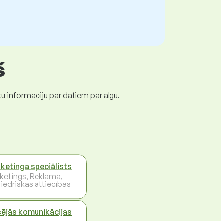
š
ku informāciju par datiem par algu.
ketinga speciālists
ketings, Reklāma,
iedriskās attiecības
šējās komunikācijas