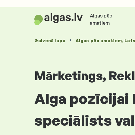
Algas pēc
amatiem
Galvenā lapa
Algas
pēc amatiem
, Latv
Mārketings, Rekl
Alga pozīcijai
speciālists val