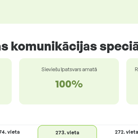
s komunikācijas speciā
Sieviešu īpatsvars amatā
R
100%
74. vieta
272. viet
273. vieta