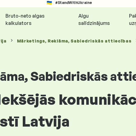
#StandWithUkraine
Bruto-neto algas
Algu
Pa
kalkulators
salīdzinājums
uz
ija
Mārketings, Reklāma, Sabiedriskās attiecības
āma, Sabiedriskās atti
 Iekšējās komunikāc
stī Latvija