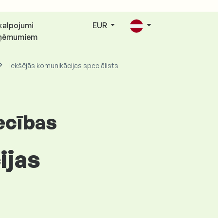
kalpojumi
EUR
ņēmumiem
Iekšējās komunikācijas speciālists
ecības
ijas