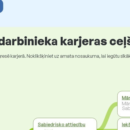
 darbinieka karjeras ceļ
gresē karjerā. Noklikšķiniet uz amata nosaukuma, lai iegūtu sīkā
Mār
Mār
Sab
Sabiedrisko attiecību
Iek