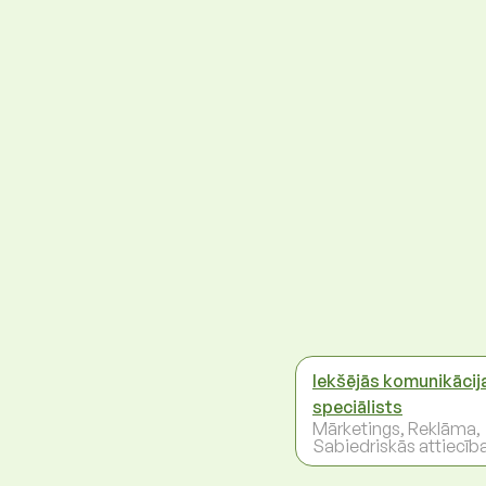
Iekšējās komunikācij
speciālists
Mārketings, Reklāma,
Sabiedriskās attiecīb