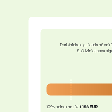
Darbinieka algu ietekmē vairā
Salīdziniet savu al
10% pelna mazāk
1 158 EUR