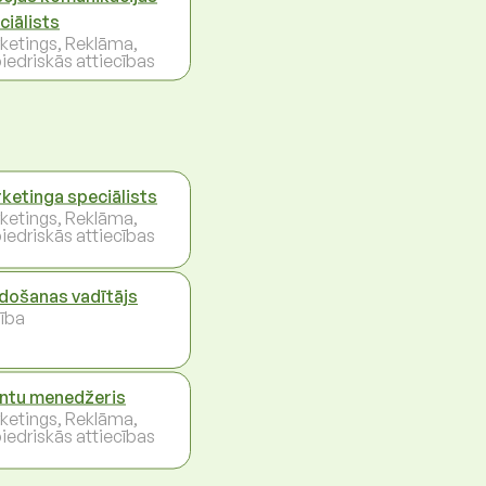
ciālists
ketings, Reklāma,
iedriskās attiecības
ketinga speciālists
ketings, Reklāma,
iedriskās attiecības
došanas vadītājs
ība
entu menedžeris
ketings, Reklāma,
iedriskās attiecības