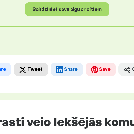
Salīdziniet savu algu ar citiem
are
Tweet
Share
Save
asti veic Iekšējās kom