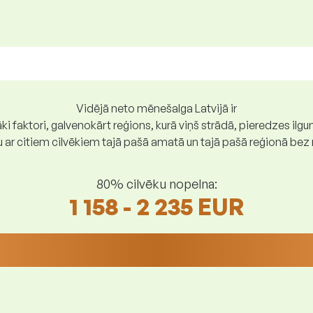
Vidējā neto mēnešalga Latvijā ir
ki faktori, galvenokārt reģions, kurā viņš strādā, pieredzes ilg
gu ar citiem cilvēkiem tajā pašā amatā un tajā pašā reģionā be
80% cilvēku nopelna:
1 158 - 2 235 EUR