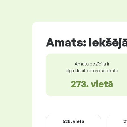
Amats: Iekšējā
Amata pozīcija ir
algu klasifikatora saraksta
273. vietā
625. vieta
2