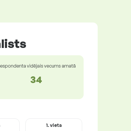
lists
espondenta vidējais vecums amatā
34
a
1. vieta