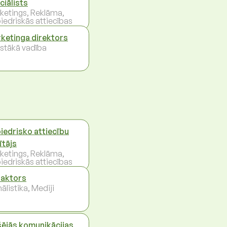
ciālists
ketings, Reklāma,
iedriskās attiecības
ketinga direktors
stākā vadība
iedrisko attiecību
ītājs
ketings, Reklāma,
iedriskās attiecības
aktors
ālistika, Mediji
šējās komunikācijas