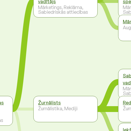
vadītājs
spe
Mārketings, Reklāma,
Mār
Sabiedriskās attiecības
Sab
Mār
Aug
Sab
vad
Mār
Sab
as
Žurnālists
Red
Žurnālistika, Mediji
Žurn
as
Iek