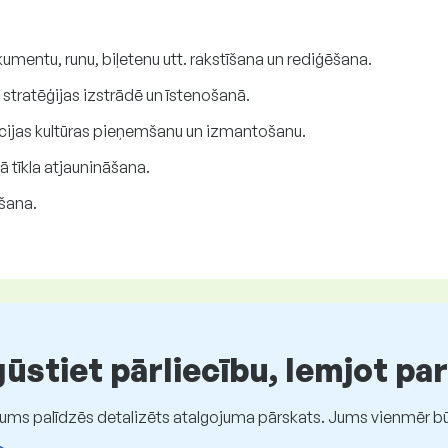
mentu, runu, biļetenu utt. rakstīšana un rediģēšana.
stratēģijas izstrādē un īstenošanā.
cijas kultūras pieņemšanu un izmantošanu.
 tīkla atjaunināšana.
šana.
stiet pārliecību, lemjot pa
Jums palīdzēs detalizēts atalgojuma pārskats. Jums vienmēr būs