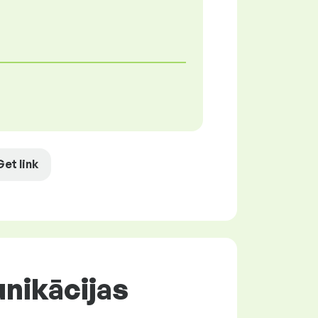
Get link
unikācijas