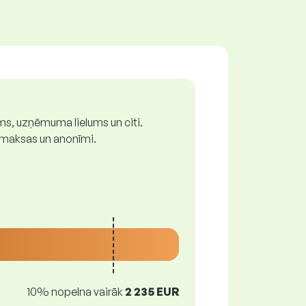
ums, uzņēmuma lielums un citi.
z maksas un anonīmi.
10% nopelna vairāk
2 235 EUR