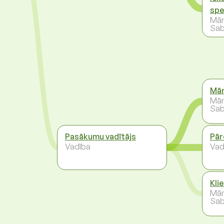
spe
Mār
Sab
Mār
Mār
Sab
Pasākumu vadītājs
Pār
Vadība
Vad
Kli
Mār
Sab