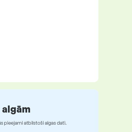
r algām
 pieejami atbilstoši algas dati.