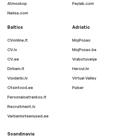
Atmoskop
Paylab.com
Nelisa.com
Baltics
Adriatic
CVonline.lt
MojPosao
CV.lv
MojPosao.ba
CV.ee
Vrabotuvanje
Dirbam.lt
Hercul.hr
Visidarbi.lv
Virtual Valley
Otsintood.ee
Pulser
Personaloatrankos.lt
Recruitment.lv
Varbamisteenused.ee
Scandinavia