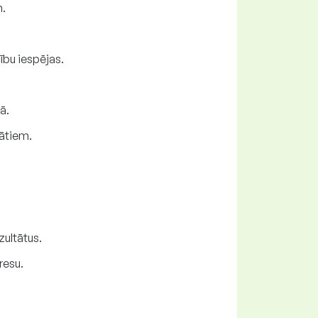
m.
ību iespējas.
ā.
tātiem.
zultātus.
resu.