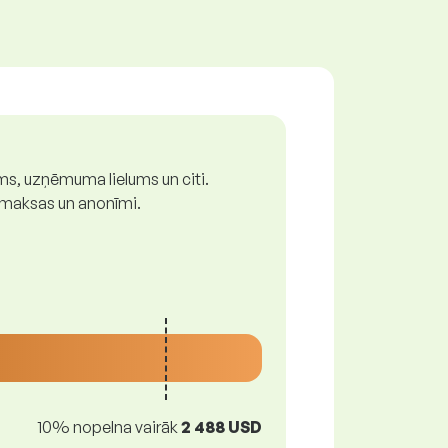
ums, uzņēmuma lielums un citi.
z maksas un anonīmi.
10% nopelna vairāk
2 488 USD