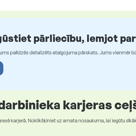
stiet pārliecību, lemjot pa
Jums palīdzēs detalizēts atalgojuma pārskats. Jums vienmēr būs
 darbinieka karjeras ceļ
gresē karjerā. Noklikšķiniet uz amata nosaukuma, lai iegūtu sīkā