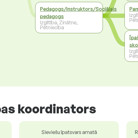
Pedagogs/Instruktors/Sociālais
Pam
Izgl
pedagogs
Pēt
Izglītība, Zinātne,
Pētniecība
Īpa
sko
Izgl
Pēt
bas koordinators
Sieviešu īpatsvars amatā
R