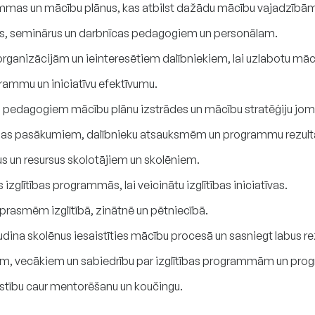
grammas un mācību plānus, kas atbilst dažādu mācību vajadzībā
as, seminārus un darbnīcas pedagogiem un personālam.
organizācijām un ieinteresētiem dalībniekiem, lai uzlabotu māc
grammu un iniciatīvu efektīvumu.
u pedagogiem mācību plānu izstrādes un mācību stratēģiju jom
lītības pasākumiem, dalībnieku atsauksmēm un programmu rezul
s un resursus skolotājiem un skolēniem.
izglītības programmās, lai veicinātu izglītības iniciatīvas.
prasmēm izglītībā, zinātnē un pētniecībā.
udina skolēnus iesaistīties mācību procesā un sasniegt labus re
m, vecākiem un sabiedrību par izglītības programmām un prog
īstību caur mentorēšanu un koučingu.