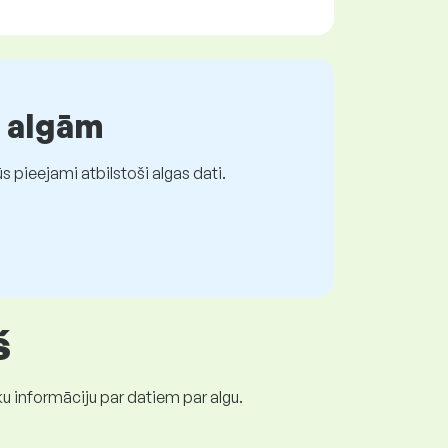
r algām
 pieejami atbilstoši algas dati.
š
ku informāciju par datiem par algu.