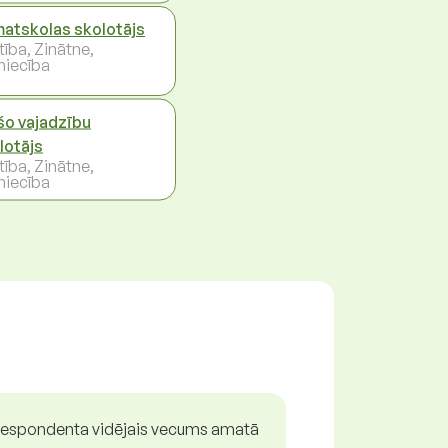
atskolas skolotājs
ītība, Zinātne,
niecība
šo vajadzību
lotājs
ītība, Zinātne,
niecība
espondenta vidējais vecums amatā