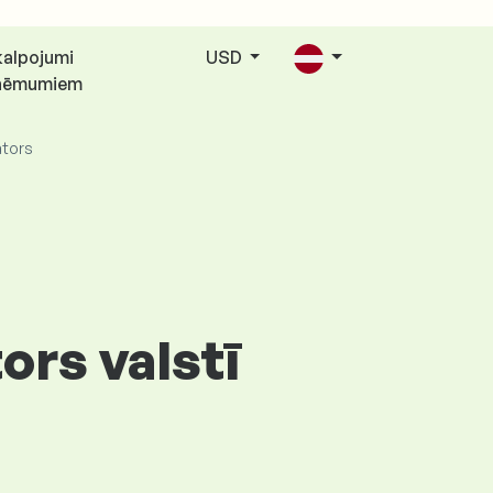
alpojumi
USD
ņēmumiem
ators
ors valstī