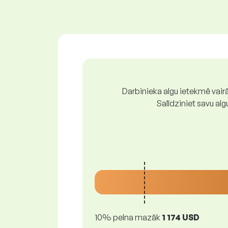
Darbinieka algu ietekmē vairā
Salīdziniet savu al
10% pelna mazāk
1 174 USD