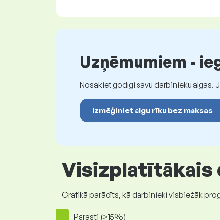
Uzņēmumiem - iegū
Nosakiet godīgi savu darbinieku algas. 
Izmēģiniet algu rīku bez maksas
Visizplatītākais
Grafikā parādīts, kā darbinieki visbiežāk pro
Parasti (>15%)