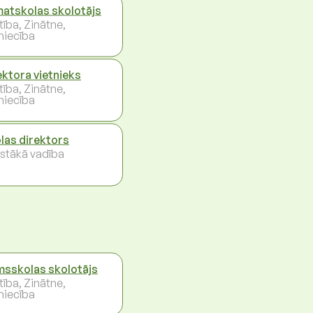
atskolas skolotājs
ītība, Zinātne,
niecība
ektora vietnieks
ītība, Zinātne,
niecība
las direktors
stākā vadība
msskolas skolotājs
ītība, Zinātne,
niecība