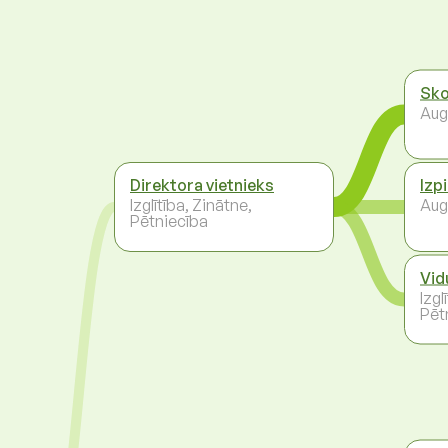
Sko
Aug
Direktora vietnieks
Izp
Izglītība, Zinātne,
Aug
Pētniecība
Vid
Izgl
Pēt