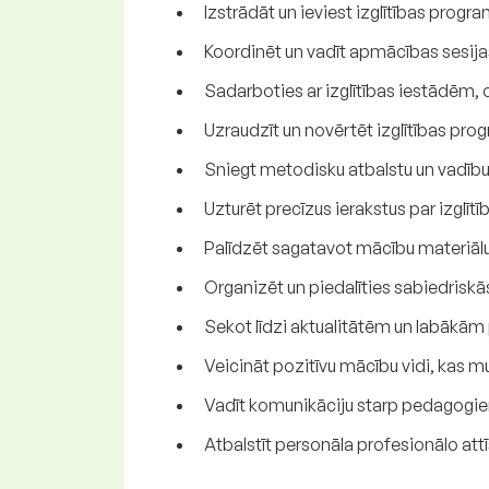
Izstrādāt un ieviest izglītības pro
Koordinēt un vadīt apmācības sesij
Sadarboties ar izglītības iestādēm, 
Uzraudzīt un novērtēt izglītības pro
Sniegt metodisku atbalstu un vadīb
Uzturēt precīzus ierakstus par izg
Palīdzēt sagatavot mācību materiālu
Organizēt un piedalīties sabiedriskās 
Sekot līdzi aktualitātēm un labākām 
Veicināt pozitīvu mācību vidi, kas m
Vadīt komunikāciju starp pedagogie
Atbalstīt personāla profesionālo att