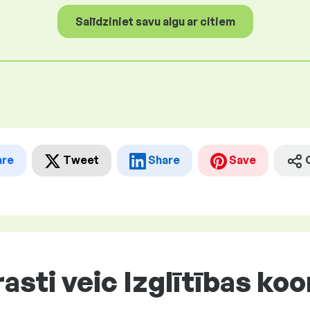
Salīdziniet savu algu ar citiem
are
Tweet
Share
Save
asti veic Izglītības ko