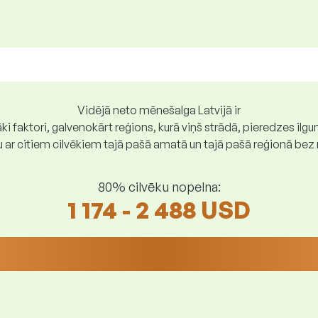
Vidējā neto mēnešalga Latvijā ir
ki faktori, galvenokārt reģions, kurā viņš strādā, pieredzes ilg
gu ar citiem cilvēkiem tajā pašā amatā un tajā pašā reģionā be
80% cilvēku nopelna:
1 174 - 2 488 USD