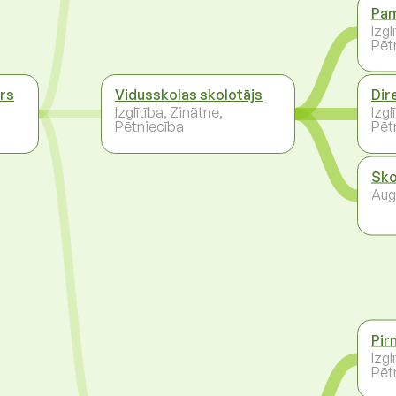
Pam
Izgl
Pēt
ors
Vidusskolas skolotājs
Dir
Izglītība, Zinātne,
Izgl
Pētniecība
Pēt
Sko
Aug
Pir
Izgl
Pēt