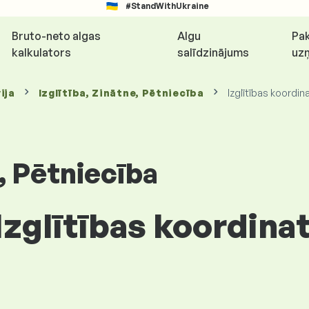
#StandWithUkraine
Bruto-neto algas
Algu
Pak
kalkulators
salīdzinājums
uz
ija
Izglītība, Zinātne, Pētniecība
Izglītības koordin
e, Pētniecība
Izglītības koordinat