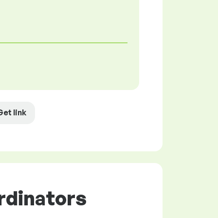
Get link
ordinators