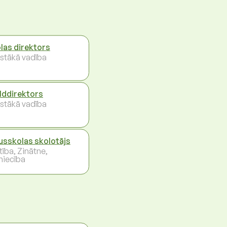
las direktors
stākā vadība
ilddirektors
stākā vadība
usskolas skolotājs
ītība, Zinātne,
niecība