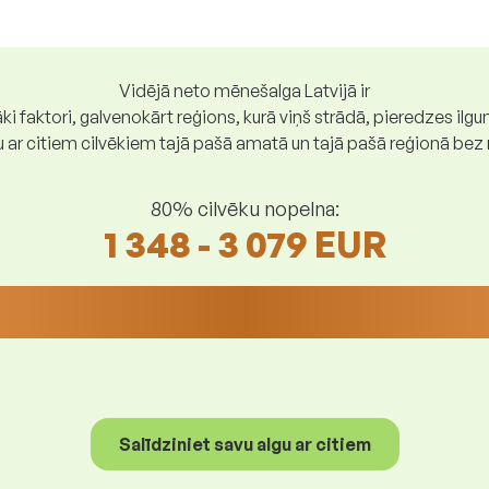
Vidējā neto mēnešalga Latvijā ir
ki faktori, galvenokārt reģions, kurā viņš strādā, pieredzes ilg
gu ar citiem cilvēkiem tajā pašā amatā un tajā pašā reģionā be
80% cilvēku nopelna:
1 348 - 3 079 EUR
Salīdziniet savu algu ar citiem