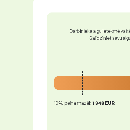
Darbinieka algu ietekmē vairā
Salīdziniet savu al
10% pelna mazāk
1 348 EUR