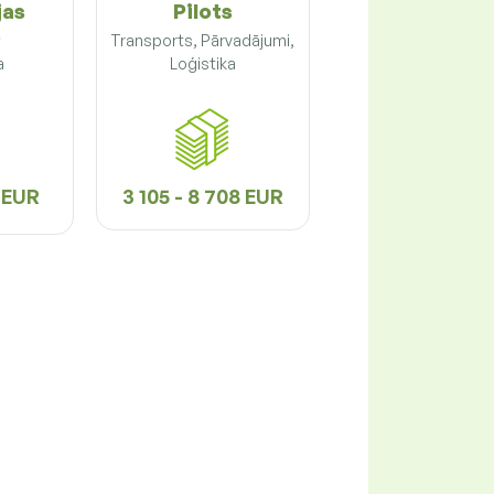
jas
Pilots
s
Transports, Pārvadājumi,
a
Loģistika
1 EUR
3 105 - 8 708 EUR