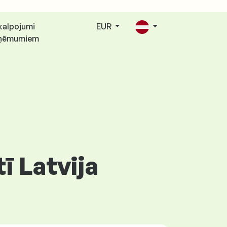
kalpojumi
EUR
ņēmumiem
ī Latvija