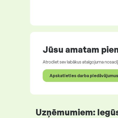
Jūsu amatam pie
Atrodiet sev labākus atalgojuma nosacīj
Apskatieties darba piedāvājumus,
Uzņēmumiem: Iegūsti