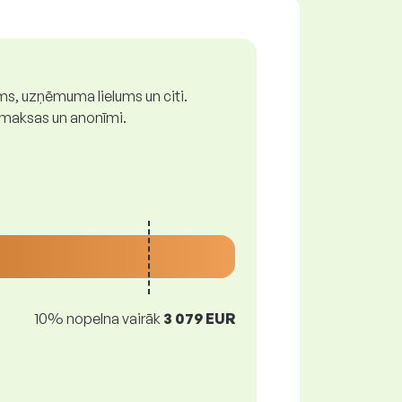
ums, uzņēmuma lielums un citi.
z maksas un anonīmi.
10% nopelna vairāk
3 079 EUR