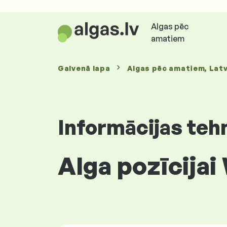
Algas pēc
amatiem
Galvenā lapa
Algas
pēc amatiem
, Latv
Informācijas teh
Alga pozīcijai 