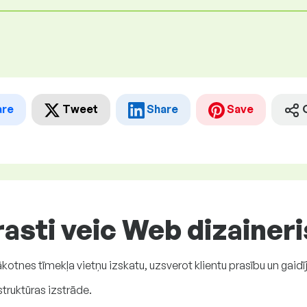
are
Tweet
Share
Save
asti veic Web dizaineri
kotnes tīmekļa vietņu izskatu, uzsverot klientu prasību un gaidī
ruktūras izstrāde.