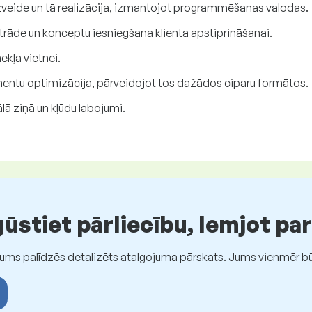
zveide un tā realizācija, izmantojot programmēšanas valodas.
strāde un konceptu iesniegšana klienta apstiprināšanai.
ekļa vietnei.
ementu optimizācija, pārveidojot tos dažādos ciparu formātos.
ā ziņā un kļūdu labojumi.
stiet pārliecību, lemjot pa
Jums palīdzēs detalizēts atalgojuma pārskats. Jums vienmēr būs