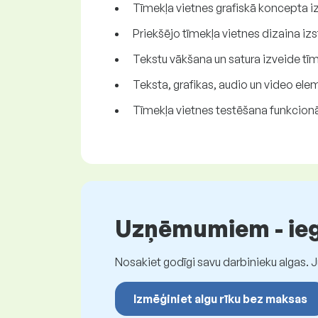
Tīmekļa vietnes grafiskā koncepta i
Priekšējo tīmekļa vietnes dizaina iz
Tekstu vākšana un satura izveide tīm
Teksta, grafikas, audio un video el
Tīmekļa vietnes testēšana funkcionāl
Uzņēmumiem - iegū
Nosakiet godīgi savu darbinieku algas. 
Izmēģiniet algu rīku bez maksas