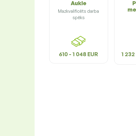
Aukle
P
me
Mazkvalificēts darba
spēks
610 - 1 048 EUR
1 232