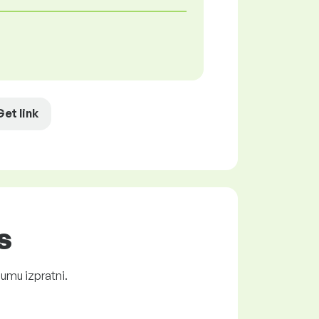
Get link
s
jumu izpratni.