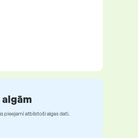
r algām
 pieejami atbilstoši algas dati.