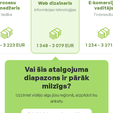
rocesu
E-komerci
Web dizaineris
nedžeris
vadītāj
Informācijas tehnoloģijas
Vadība
Tirdzniecīb
 - 3 223 EUR
1 234 - 3 27
1 348 - 3 079 EUR
Vai šis atalgojuma
diapazons ir pārāk
milzīgs?
Uzziniet vidējo algu jūsu reģionā, aizpildot īsu
anketu