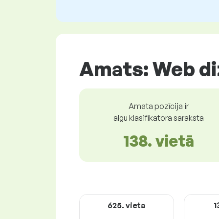
Amats: Web di
Amata pozīcija ir
algu klasifikatora saraksta
138. vietā
625. vieta
1