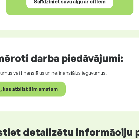
Salīdziniet savu algu ar citiem
mēroti
darba piedāvājumi
:
umus vai finansiālus un nefinansiālus ieguvumus.
 kas atbilst šim amatam
et detalizētu informāciju p