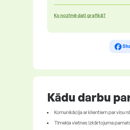
Ko nozīmē dati grafikā?
Sh
Kādu darbu par
Komunikācija ar klientiem par viņu nā
Tīmekļa vietnes izkārtojuma pamatst