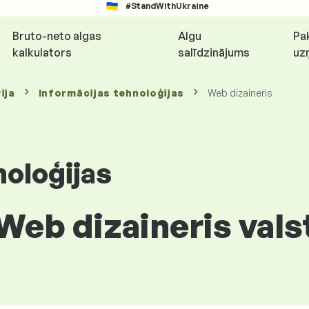
#StandWithUkraine
Bruto-neto algas
Algu
Pa
kalkulators
salīdzinājums
uz
ija
Informācijas tehnoloģijas
Web dizaineris
noloģijas
Web dizaineris valst