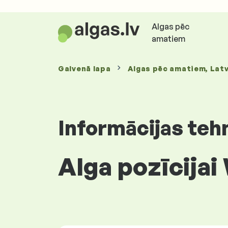
Algas pēc
amatiem
Galvenā lapa
Algas
pēc amatiem
, Latv
Informācijas teh
Alga pozīcijai 