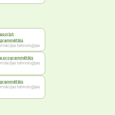
ascript
grammētājs
ormācijas tehnoloģijas
a programmētājs
ormācijas tehnoloģijas
grammētājs
ormācijas tehnoloģijas