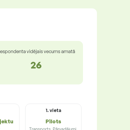
espondenta vidējais vecums amatā
26
1. vieta
jektu
Pilots
s
Transports, Pārvadājumi,