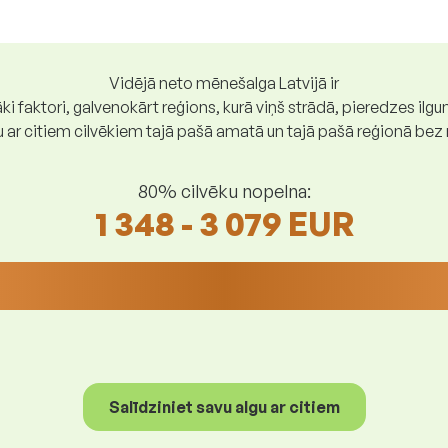
Vidējā neto mēnešalga Latvijā ir
ki faktori, galvenokārt reģions, kurā viņš strādā, pieredzes ilg
gu ar citiem cilvēkiem tajā pašā amatā un tajā pašā reģionā be
80% cilvēku nopelna:
1 348 - 3 079 EUR
Salīdziniet savu algu ar citiem