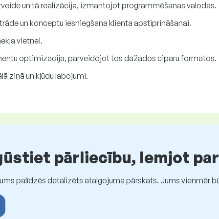
zveide un tā realizācija, izmantojot programmēšanas valodas.
strāde un konceptu iesniegšana klienta apstiprināšanai.
ekļa vietnei.
ementu optimizācija, pārveidojot tos dažādos ciparu formātos.
ā ziņā un kļūdu labojumi.
stiet pārliecību, lemjot pa
Jums palīdzēs detalizēts atalgojuma pārskats. Jums vienmēr būs