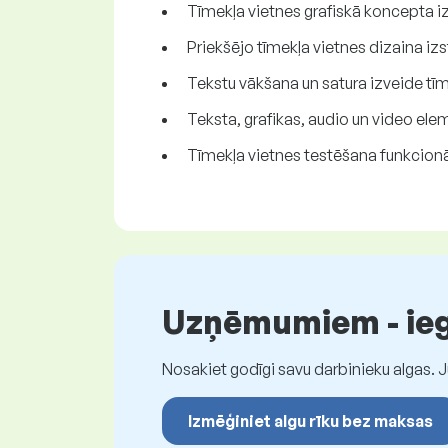
Tīmekļa vietnes grafiskā koncepta i
Priekšējo tīmekļa vietnes dizaina iz
Tekstu vākšana un satura izveide tīm
Teksta, grafikas, audio un video el
Tīmekļa vietnes testēšana funkcionāl
Uzņēmumiem - iegū
Nosakiet godīgi savu darbinieku algas. 
Izmēģiniet algu rīku bez maksas