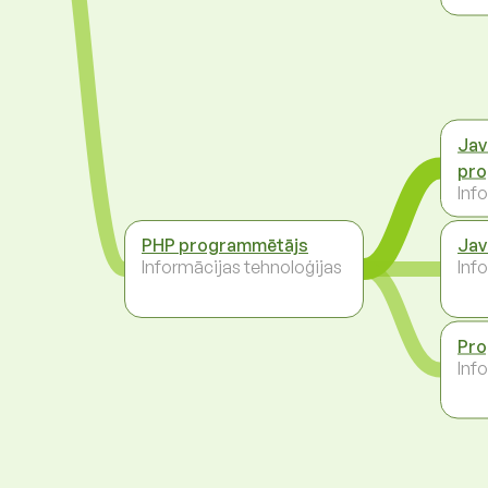
Jav
pro
Inf
PHP programmētājs
Jav
Informācijas tehnoloģijas
Inf
Pro
Inf