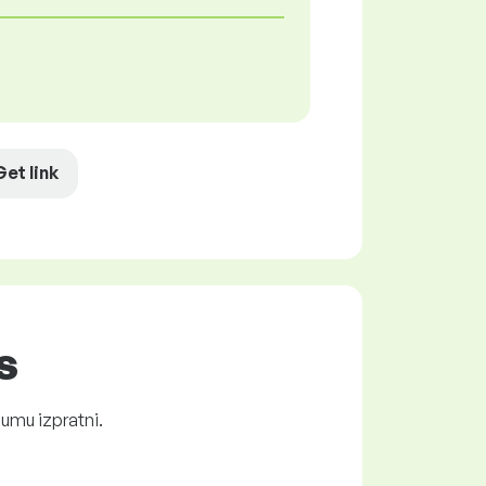
Get link
s
jumu izpratni.