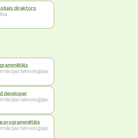
ošais direktors
ība
grammētājs
ormācijas tehnoloģijas
d developer
ormācijas tehnoloģijas
a programmētājs
ormācijas tehnoloģijas