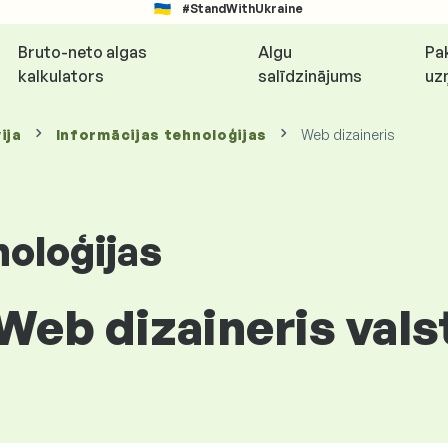
#StandWithUkraine
Bruto-neto algas
Algu
Pa
kalkulators
salīdzinājums
uz
ija
Informācijas tehnoloģijas
Web dizaineris
noloģijas
Web dizaineris valst