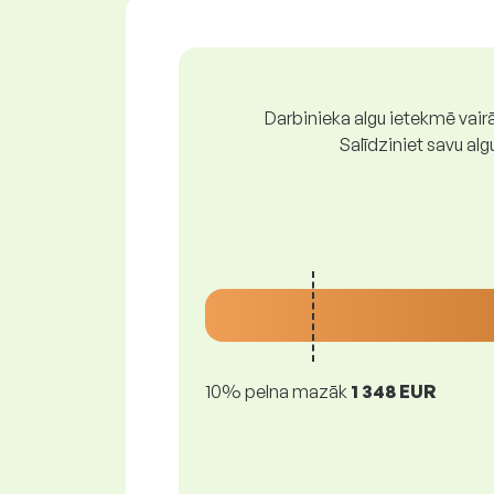
Darbinieka algu ietekmē vairā
Salīdziniet savu al
10% pelna mazāk
1 348 EUR