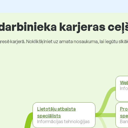
 darbinieka karjeras ceļ
gresē karjerā. Noklikšķiniet uz amata nosaukuma, lai iegūtu sīkā
Web
Inf
Lietotāju atbalsta
Pro
speciālists
spe
Informācijas tehnoloģijas
Ban