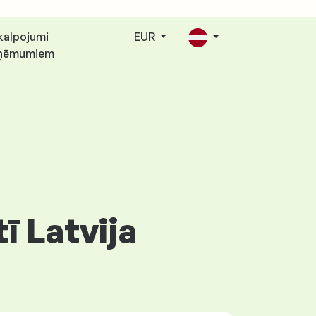
kalpojumi
EUR
ņēmumiem
ī Latvija