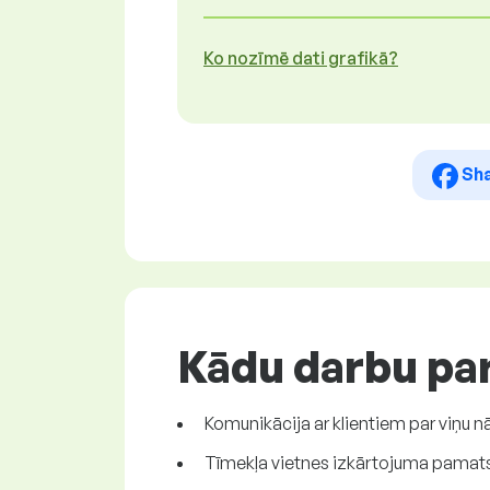
Ko nozīmē dati grafikā?
Sh
Kādu darbu par
Komunikācija ar klientiem par viņu nā
Tīmekļa vietnes izkārtojuma pamatst