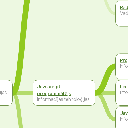
Rad
Vad
Pro
Inf
Javascript
Lea
ijas
Inf
programmētājs
Informācijas tehnoloģijas
Jav
Inf