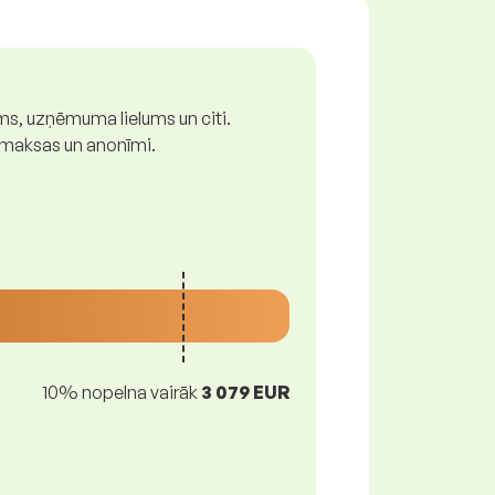
ums, uzņēmuma lielums un citi.
z maksas un anonīmi.
10% nopelna vairāk
3 079 EUR