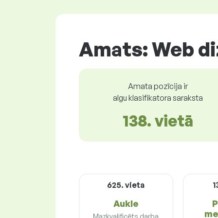
Amats: Web di
Amata pozīcija ir
algu klasifikatora saraksta
138. vietā
625. vieta
1
Aukle
P
me
Mazkvalificēts darba