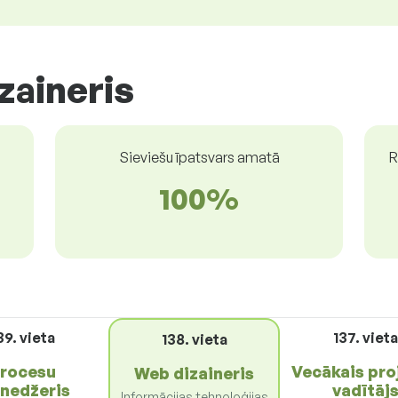
zaineris
Sieviešu īpatsvars amatā
R
100%
39. vieta
137. vieta
138. vieta
rocesu
Vecākais pro
Web dizaineris
nedžeris
vadītāj
Informācijas tehnoloģijas