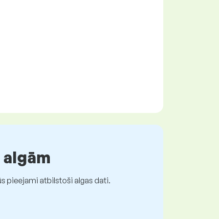
r algām
 pieejami atbilstoši algas dati.