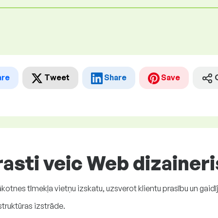
are
Tweet
Share
Save
asti veic Web dizaineri
kotnes tīmekļa vietņu izskatu, uzsverot klientu prasību un gaidī
ruktūras izstrāde.