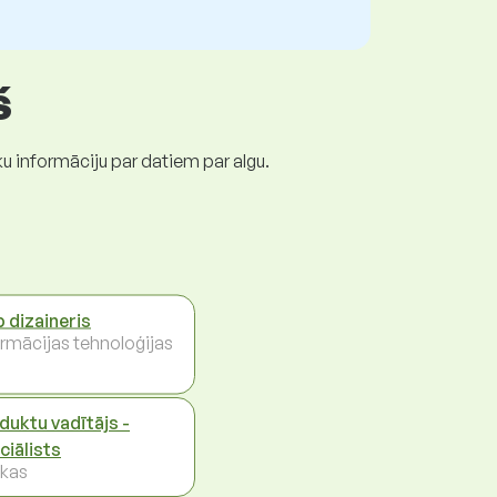
š
ku informāciju par datiem par algu.
 dizaineris
ormācijas tehnoloģijas
duktu vadītājs -
ciālists
kas