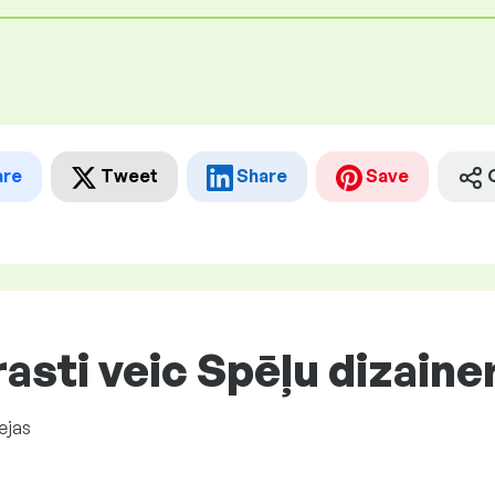
are
Tweet
Share
Save
asti veic Spēļu dizaine
ejas