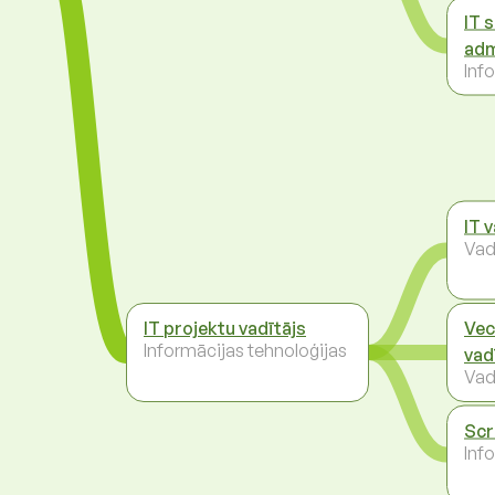
IT 
adm
Inf
IT 
Vad
IT projektu vadītājs
Vec
Informācijas tehnoloģijas
vad
Vad
Scr
Inf