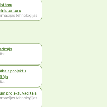
sistēmu
inistartors
ormācijas tehnoloģijas
vadītājs
ība
ākais projektu
ītājs
ība
um projektu vadītājs
ormācijas tehnoloģijas