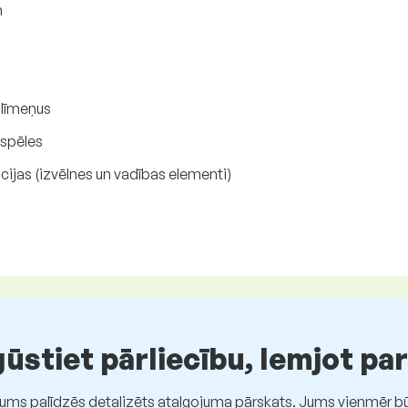
m
s līmeņus
spēles
cijas (izvēlnes un vadības elementi)
stiet pārliecību, lemjot pa
Jums palīdzēs detalizēts atalgojuma pārskats. Jums vienmēr būs