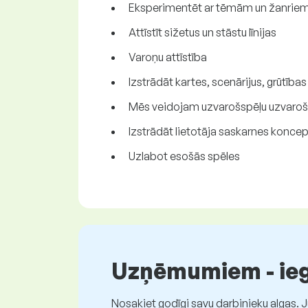
Eksperimentēt ar tēmām un žanrie
Attīstīt sižetus un stāstu līnijas
Varoņu attīstība
Izstrādāt kartes, scenārijus, grūtība
Mēs veidojam uzvarošspēļu uzvaroš
Izstrādāt lietotāja saskarnes koncep
Uzlabot esošās spēles
Uzņēmumiem - iegū
Nosakiet godīgi savu darbinieku algas. 