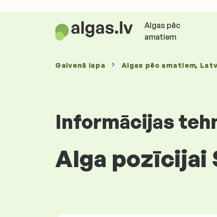
Algas pēc
amatiem
Galvenā lapa
Algas
pēc amatiem
, Latv
Informācijas teh
Alga pozīcijai 