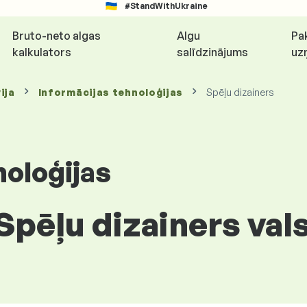
#StandWithUkraine
Bruto-neto algas
Algu
Pa
kalkulators
salīdzinājums
uz
ija
Informācijas tehnoloģijas
Spēļu dizainers
noloģijas
Spēļu dizainers vals