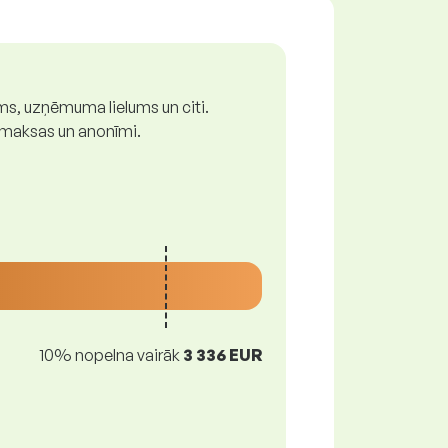
ums, uzņēmuma lielums un citi.
z maksas un anonīmi.
10% nopelna vairāk
3 336 EUR