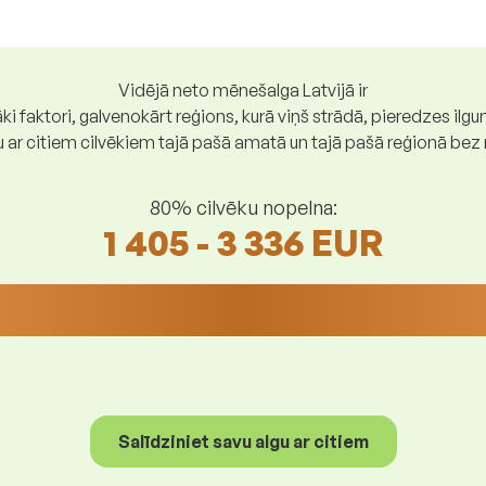
Vidējā neto mēnešalga Latvijā ir
ki faktori, galvenokārt reģions, kurā viņš strādā, pieredzes ilg
gu ar citiem cilvēkiem tajā pašā amatā un tajā pašā reģionā be
80% cilvēku nopelna:
1 405 - 3 336 EUR
Salīdziniet savu algu ar citiem