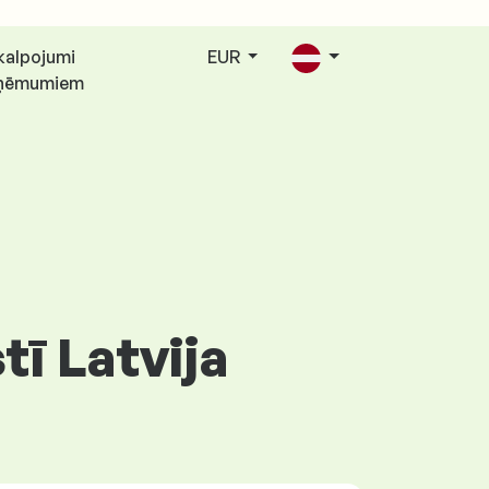
kalpojumi
EUR
ņēmumiem
tī Latvija