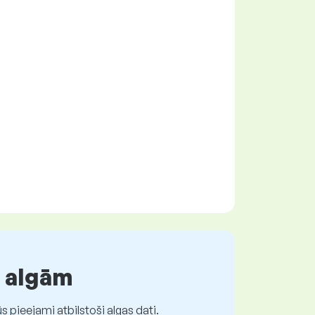
r algām
 pieejami atbilstoši algas dati.