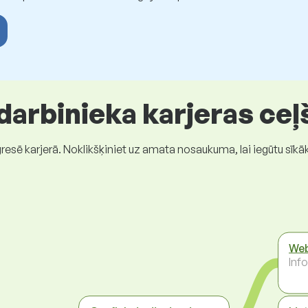
 darbinieka karjeras ceļ
gresē karjerā. Noklikšķiniet uz amata nosaukuma, lai iegūtu sīkā
Web
Inf