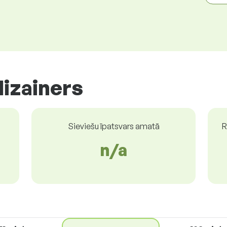
dizainers
Sieviešu īpatsvars amatā
R
n/a