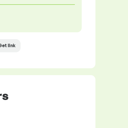
Get link
rs