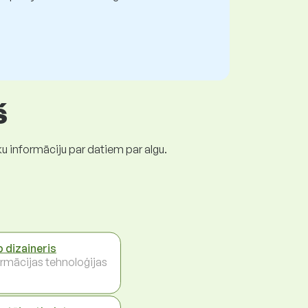
š
ku informāciju par datiem par algu.
 dizaineris
ormācijas tehnoloģijas