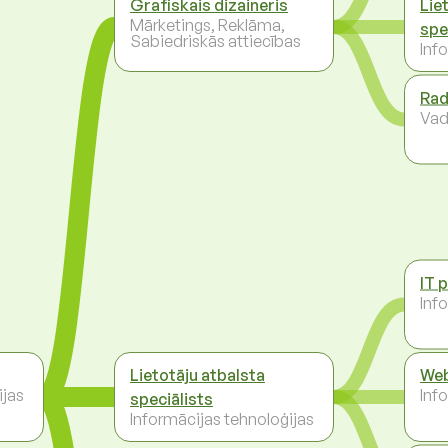
Grafiskais dizaineris
Lie
Mārketings, Reklāma,
spe
Sabiedriskās attiecības
Inf
Rad
Vad
IT 
Inf
Lietotāju atbalsta
Web
ijas
Inf
speciālists
Informācijas tehnoloģijas