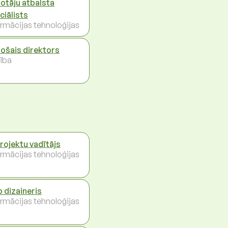
totāju atbalsta
ciālists
ormācijas tehnoloģijas
ošais direktors
ība
projektu vadītājs
ormācijas tehnoloģijas
 dizaineris
ormācijas tehnoloģijas