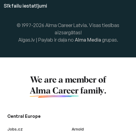
Sīkfailu iestatījumi
© 1997-2026 Alma Career Latvia. Visas tiesības
aizsargātas!
Algas.lv | Paylab ir daļa no
Alma Media
grupas.
We are a member of
Alma Career
family.
Central Europe
Jobs.cz
Arnold