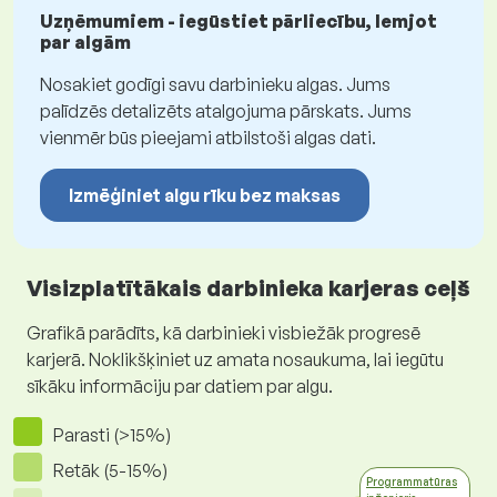
Uzņēmumiem - iegūstiet pārliecību, lemjot
par algām
Nosakiet godīgi savu darbinieku algas. Jums
palīdzēs detalizēts atalgojuma pārskats. Jums
vienmēr būs pieejami atbilstoši algas dati.
Izmēģiniet algu rīku bez maksas
Visizplatītākais darbinieka karjeras ceļš
Grafikā parādīts, kā darbinieki visbiežāk progresē
karjerā. Noklikšķiniet uz amata nosaukuma, lai iegūtu
sīkāku informāciju par datiem par algu.
Parasti (>15%)
Retāk (5-15%)
Programmatūras