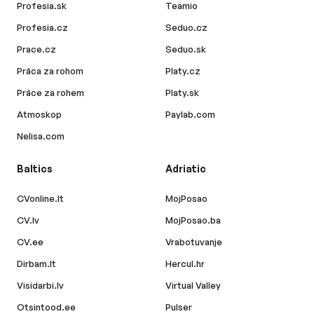
Profesia.sk
Teamio
Profesia.cz
Seduo.cz
Prace.cz
Seduo.sk
Práca za rohom
Platy.cz
Práce za rohem
Platy.sk
Atmoskop
Paylab.com
Nelisa.com
Baltics
Adriatic
CVonline.lt
MojPosao
CV.lv
MojPosao.ba
CV.ee
Vrabotuvanje
Dirbam.lt
Hercul.hr
Visidarbi.lv
Virtual Valley
Otsintood.ee
Pulser