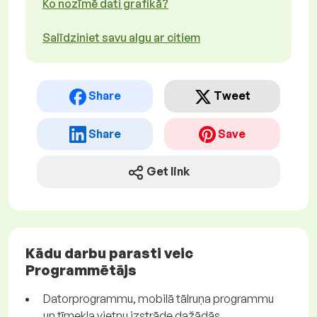
Ko nozīmē dati grafikā?
Salīdziniet savu algu ar citiem
Share
Tweet
Share
Save
Get link
Kādu darbu parasti veic
Programmētājs
Datorprogrammu, mobilā tālruņa programmu
un tīmekļa vietņu izstrāde dažādās