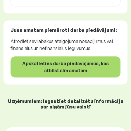
Jūsu amatam piemēroti
darba piedāvājumi
:
Atrodiet sev labākus atalgojuma nosacījumus vai
finansiālus un nefinansiālus ieguvumus.
Apskatieties darba piedāvājumus, kas
atbilst šim amatam
Uzņēmumiem: Iegūstiet detalizētu informāciju
par algām jūsu valstī