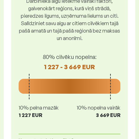
Darbinieka algu ietekmē vairāki faktori,
galvenokārt reģions, kurā viņš strādā,
pieredzes ilgums, uzņēmuma lielums un citi.
Salīdziniet savu algu ar citiem cilvēkiem tajā
pašā amatā un tajā pašā reģionā bez maksas
un anonīmi.
80% cilvēku nopelna:
1 227 - 3 669 EUR
10% pelna mazāk
10% nopelna vairāk
1 227 EUR
3 669 EUR