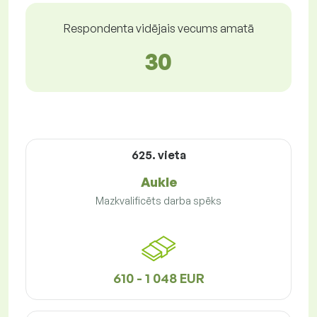
Respondenta vidējais vecums amatā
30
625. vieta
Aukle
Mazkvalificēts darba spēks
610 - 1 048 EUR