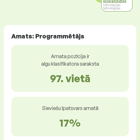
programmētājs
Informācijas
tehnoloģijas
Amats: Programmētājs
Amata pozīcija ir
algu klasifikatora saraksta
97. vietā
Sieviešu īpatsvars amatā
17%